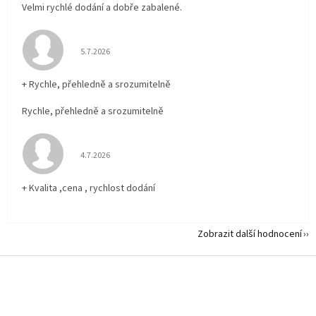
Velmi rychlé dodání a dobře zabalené.
Hodnocení obchodu je 5 z 5 hvězdiček.
5.7.2026
+ Rychle, přehledně a srozumitelně
Rychle, přehledně a srozumitelně
Hodnocení obchodu je 5 z 5 hvězdiček.
4.7.2026
+ Kvalita ,cena , rychlost dodání
Zobrazit další hodnocení
Z
á
p
a