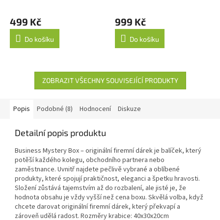
překvapení
499 Kč
999 Kč
Do košíku
Do košíku
ZOBRAZIT VŠECHNY SOUVISEJÍCÍ PRODUKTY
Popis
Podobné (8)
Hodnocení
Diskuze
Detailní popis produktu
Business Mystery Box – originální firemní dárek je balíček, který
potěší každého kolegu, obchodního partnera nebo
zaměstnance. Uvnitř najdete pečlivě vybrané a oblíbené
produkty, které spojují praktičnost, eleganci a špetku hravosti.
Složení zůstává tajemstvím až do rozbalení, ale jisté je, že
hodnota obsahu je vždy vyšší než cena boxu. Skvělá volba, když
chcete darovat originální firemní dárek, který překvapí a
zároveň udělá radost. Rozměry krabice: 40x30x20cm