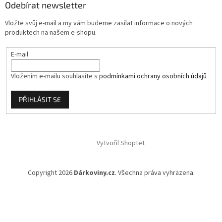
Odebírat newsletter
t
í
Vložte svůj e-mail a my vám budeme zasílat informace o nových
produktech na našem e-shopu.
E-mail
Vložením e-mailu souhlasíte s
podmínkami ochrany osobních údajů
PŘIHLÁSIT SE
Vytvořil Shoptet
Copyright 2026
Dárkoviny.cz
. Všechna práva vyhrazena.