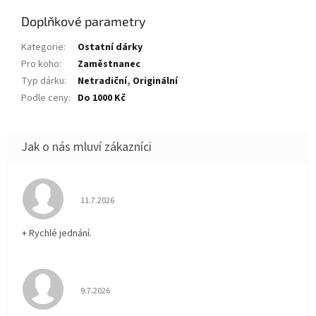
Doplňkové parametry
Kategorie
:
Ostatní dárky
Pro koho
:
Zaměstnanec
Typ dárku
:
Netradiční
,
Originální
Podle ceny
:
Do 1000 Kč
Hodnocení obchodu je 5 z 5 hvězdiček.
11.7.2026
+ Rychlé jednání.
Hodnocení obchodu je 5 z 5 hvězdiček.
9.7.2026