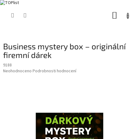
Přejít
NÁKUP
na
obsah
KOŠÍK
Business mystery box – originální
firemní dárek
9188
Průměrné
Neohodnoceno
Podrobnosti hodnocení
hodnocení
produktu
je
0,0
z
5
hvězdiček.