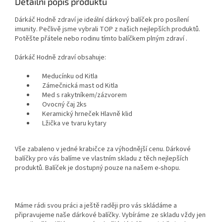
Detailní popis produktu
Dárkáč Hodně zdraví je ideální dárkový balíček pro posílení
imunity. Pečlivě jsme vybrali TOP z našich nejlepších produktů.
Potěšte přátele nebo rodinu tímto balíčkem plným zdraví .
Dárkáč Hodně zdraví obsahuje:
Meducínku od Kitla
Zámečnická mast od Kitla
Med s rakytníkem/zázvorem
Ovocný čaj 2ks
Keramický hrneček Hlavně klid
Lžička ve tvaru kytary
Vše zabaleno v jedné krabičce za výhodnější cenu. Dárkové
balíčky pro vás balíme ve vlastním skladu z těch nejlepších
produktů. Balíček je dostupný pouze na našem e-shopu.
Máme rádi svou práci a ještě raději pro vás skládáme a
připravujeme naše dárkové balíčky. Vybíráme ze skladu vždy jen