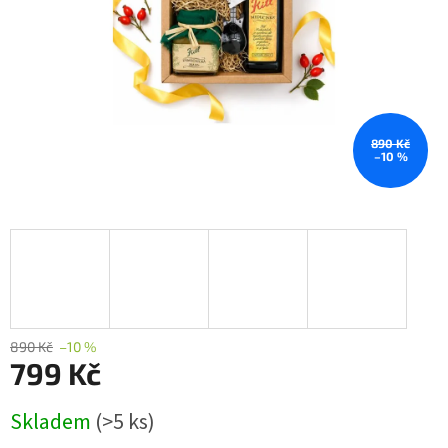
890 Kč
–10 %
890 Kč
–10 %
799 Kč
Měrná
Skladem
(>5 ks)
cena: