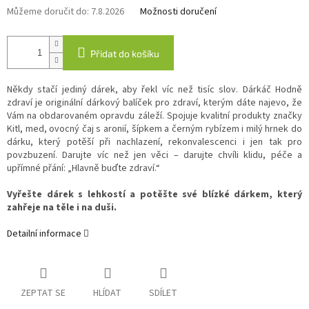
Můžeme doručit do:
7.8.2026
Možnosti doručení
Přidat do košíku
Někdy stačí jediný dárek, aby řekl víc než tisíc slov. Dárkáč Hodně
zdraví je originální dárkový balíček pro zdraví, kterým dáte najevo, že
Vám na obdarovaném opravdu záleží. Spojuje kvalitní produkty značky
Kitl, med, ovocný čaj s aronií, šípkem a černým rybízem i milý hrnek do
dárku, který potěší při nachlazení, rekonvalescenci i jen tak pro
povzbuzení. Darujte víc než jen věci – darujte chvíli klidu, péče a
upřímné přání: „Hlavně buďte zdraví.“
Vyřešte dárek s lehkostí a potěšte své blízké dárkem, který
zahřeje na těle i na duši.
Detailní informace
ZEPTAT SE
HLÍDAT
SDÍLET