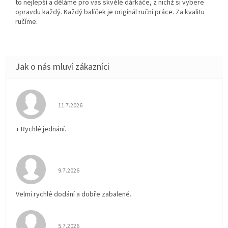
to nejlepší a děláme pro vás skvělé dárkáče, z nichž si vybere
opravdu každý. Každý balíček je originál ruční práce. Za kvalitu
ručíme.
Hodnocení obchodu je 5 z 5 hvězdiček.
11.7.2026
+ Rychlé jednání.
Hodnocení obchodu je 5 z 5 hvězdiček.
9.7.2026
Velmi rychlé dodání a dobře zabalené.
Hodnocení obchodu je 5 z 5 hvězdiček.
5.7.2026