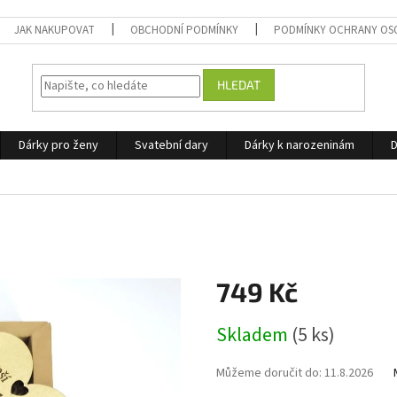
JAK NAKUPOVAT
OBCHODNÍ PODMÍNKY
PODMÍNKY OCHRANY OS
HLEDAT
Dárky pro ženy
Svatební dary
Dárky k narozeninám
D
749 Kč
Měrná
Skladem
(5 ks)
cena:
Můžeme doručit do:
11.8.2026