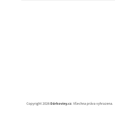
Z
á
p
a
t
í
Copyright 2026
Dárkoviny.cz
. Všechna práva vyhrazena.