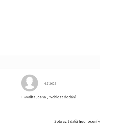
 5 z 5 hvězdiček.
Hodnocení obchodu je 5 z 5 hvězdiček.
4.7.2026
ě
+ Kvalita ,cena , rychlost dodání
Zobrazit další hodnocení