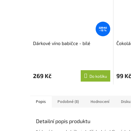
329 Kč
–18 %
Dárkové víno babičce - bílé
Čokolá
269 Kč
99 K
Do košíku
Popis
Podobné (8)
Hodnocení
Disku
Detailní popis produktu