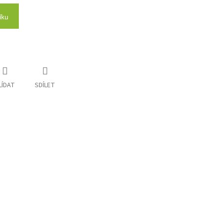
íku
LÍDAT
SDÍLET