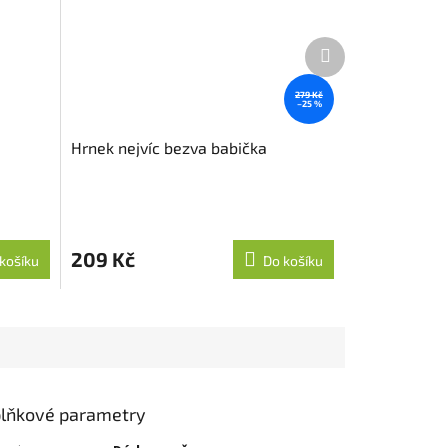
Další
produkt
279 Kč
–25 %
Hrnek nejvíc bezva babička
209 Kč
košíku
Do košíku
lňkové parametry