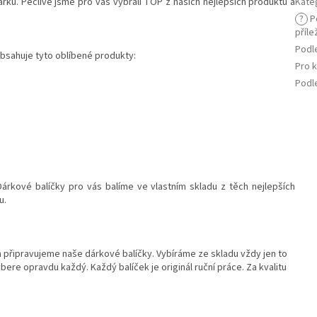
árků. Pečlivě jsme pro vás vybrali TOP z našich nejlepších produktů a
Kate
?
P
příle
Podl
obsahuje tyto oblíbené produkty:
Pro 
Podl
árkové balíčky pro vás balíme ve vlastním skladu z těch nejlepších
u.
a připravujeme naše dárkové balíčky. Vybíráme ze skladu vždy jen to
bere opravdu každý. Každý balíček je originál ruční práce. Za kvalitu