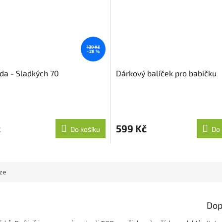
139 Kč
–28 %
da - Sladkých 70
Dárkový balíček pro babičku
č
599 Kč
Do košíku
Do 
ze
Dop