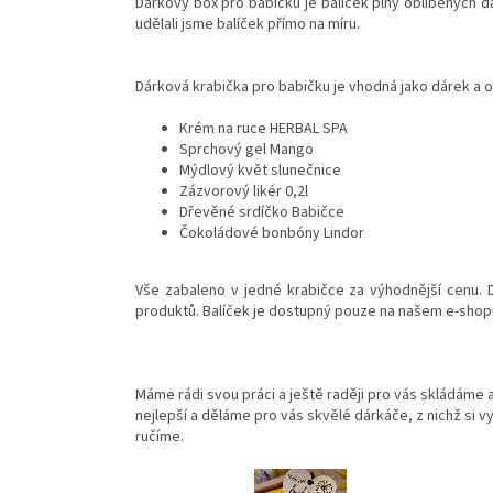
Dárkový box pro babičku je balíček plný oblíbených d
udělali jsme balíček přímo na míru.
Dárková krabička pro babičku je vhodná jako dárek a 
Krém na ruce HERBAL SPA
Sprchový gel Mango
Mýdlový květ slunečnice
Zázvorový likér 0,2l
Dřevěné srdíčko Babičce
Čokoládové bonbóny Lindor
Vše zabaleno v jedné krabičce za výhodnější cenu. D
produktů. Balíček je dostupný pouze na našem e-shop
Máme rádi svou práci a ještě raději pro vás skládáme 
nejlepší a děláme pro vás skvělé dárkáče, z nichž si vy
ručíme.