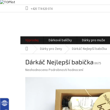
Přejít
+420 774 620 074
na
obsah
Výprodej
Dárkové balíčky
Dárky pro muže
Domů
Dárky pro ženy
Dárkáč Nejlepší babička
Dárkáč Nejlepší babička
8675
Průměrné
Neohodnoceno
Podrobnosti hodnocení
hodnocení
produktu
je
0,0
z
5
hvězdiček.