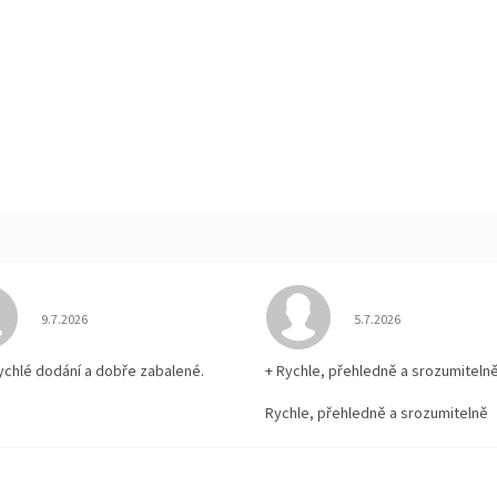
Hodnocení obchodu je 5 z 5 hvězdiček.
Hodnocení obchodu je
9.7.2026
5.7.2026
rychlé dodání a dobře zabalené.
+ Rychle, přehledně a srozumiteln
Rychle, přehledně a srozumitelně