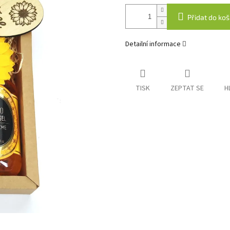
Přidat do koš
Detailní informace
TISK
ZEPTAT SE
H