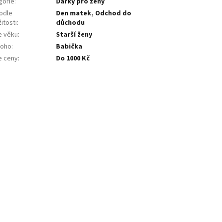
gorie
:
Dárky pro ženy
odle
Den matek
,
Odchod do
žitosti
:
důchodu
e věku
:
Starší ženy
koho
:
Babička
e ceny
:
Do 1000 Kč