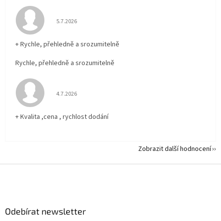
Hodnocení obchodu je 5 z 5 hvězdiček.
5.7.2026
+ Rychle, přehledně a srozumitelně
Rychle, přehledně a srozumitelně
Hodnocení obchodu je 5 z 5 hvězdiček.
4.7.2026
+ Kvalita ,cena , rychlost dodání
Zobrazit další hodnocení
Z
á
p
a
Odebírat newsletter
t