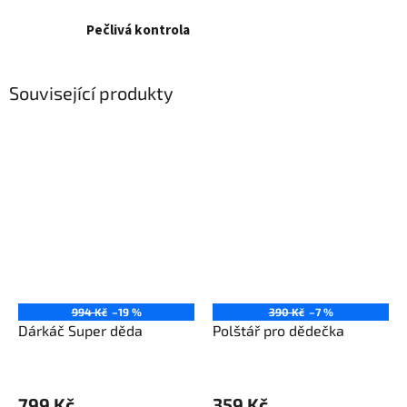
Pečlivá kontrola
Související produkty
994 Kč
–19 %
390 Kč
–7 %
Dárkáč Super děda
Polštář pro dědečka
799 Kč
359 Kč