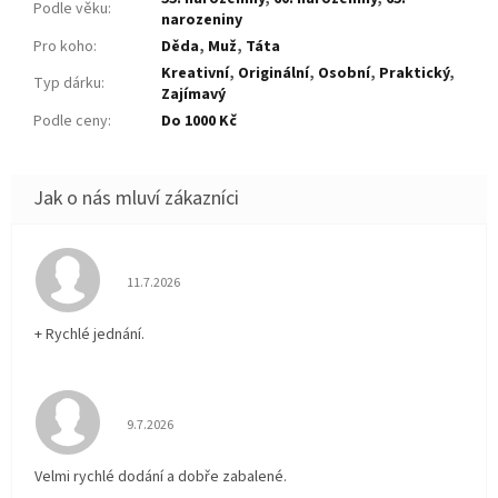
Podle věku
:
narozeniny
Pro koho
:
Děda
,
Muž
,
Táta
Kreativní
,
Originální
,
Osobní
,
Praktický
,
Typ dárku
:
Zajímavý
Podle ceny
:
Do 1000 Kč
Hodnocení obchodu je 5 z 5 hvězdiček.
11.7.2026
+ Rychlé jednání.
Hodnocení obchodu je 5 z 5 hvězdiček.
9.7.2026
Velmi rychlé dodání a dobře zabalené.