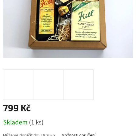
799 Kč
Měrná
Skladem
(1 ks)
cena:
Můžeme doručit do:
7.8.2026
Možnosti doručení