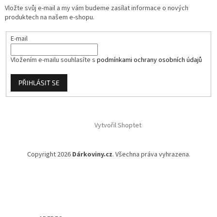
í
Vložte svůj e-mail a my vám budeme zasílat informace o nových
produktech na našem e-shopu.
E-mail
Vložením e-mailu souhlasíte s
podmínkami ochrany osobních údajů
PŘIHLÁSIT SE
Vytvořil Shoptet
Copyright 2026
Dárkoviny.cz
. Všechna práva vyhrazena.