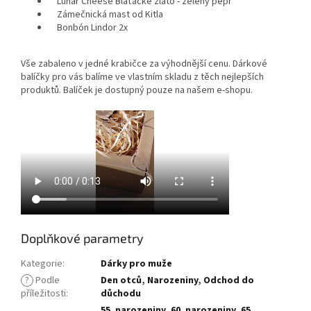
Lunar Cheese Blaťácké zlato - zelený pepř
Zámečnická mast od Kitla
Bonbón Lindor 2x
Vše zabaleno v jedné krabičce za výhodnější cenu. Dárkové
balíčky pro vás balíme ve vlastním skladu z těch nejlepších
produktů. Balíček je dostupný pouze na našem e-shopu.
Doplňkové parametry
Kategorie
:
Dárky pro muže
?
Podle
Den otců
,
Narozeniny
,
Odchod do
příležitosti
:
důchodu
55. narozeniny
,
60. narozeniny
,
65.