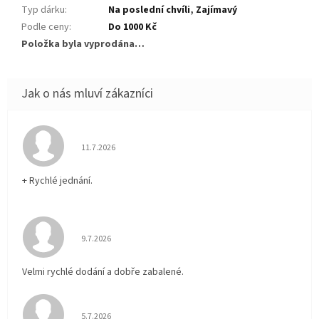
Typ dárku
:
Na poslední chvíli
,
Zajímavý
Podle ceny
:
Do 1000 Kč
Položka byla vyprodána…
Hodnocení obchodu je 5 z 5 hvězdiček.
11.7.2026
+ Rychlé jednání.
Hodnocení obchodu je 5 z 5 hvězdiček.
9.7.2026
Velmi rychlé dodání a dobře zabalené.
Hodnocení obchodu je 5 z 5 hvězdiček.
5.7.2026