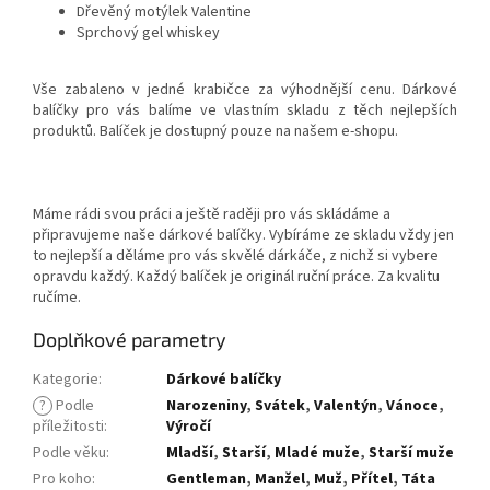
Dřevěný motýlek Valentine
Sprchový gel whiskey
Vše zabaleno v jedné krabičce za výhodnější cenu. Dárkové
balíčky pro vás balíme ve vlastním skladu z těch nejlepších
produktů. Balíček je dostupný pouze na našem e-shopu.
Máme rádi svou práci a ještě raději pro vás skládáme a
připravujeme naše dárkové balíčky. Vybíráme ze skladu vždy jen
to nejlepší a děláme pro vás skvělé dárkáče, z nichž si vybere
opravdu každý. Každý balíček je originál ruční práce. Za kvalitu
ručíme.
Doplňkové parametry
Kategorie
:
Dárkové balíčky
?
Podle
Narozeniny
,
Svátek
,
Valentýn
,
Vánoce
,
příležitosti
:
Výročí
Podle věku
:
Mladší
,
Starší
,
Mladé muže
,
Starší muže
Pro koho
:
Gentleman
,
Manžel
,
Muž
,
Přítel
,
Táta