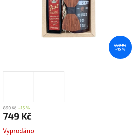
890 Kč
–15 %
890 Kč
–15 %
749 Kč
Měrná
Vyprodáno
cena: