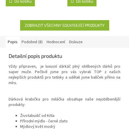
Do košíku
Do košíku
ZOBRAZIT VŠECHNY SOUVISEJÍCÍ PRODUKTY
Popis
Podobné (8)
Hodnocení
Diskuze
Detailní popis produktu
Vždy připraven, je luxusní dárkáč plný oblíbených dárků pro
super muže. Pečlivě jsme pro vás vybrali TOP z našich
nejlepších produktů pro tatínky a udělali jsme balíček přímo na
míru.
Dárková krabička pro miláčka obsahuje naše nejoblíbenější
produkty:
Životabudič od Kitla
Přírodní mýdlo - černé zlato
Mýdlový květ modrý