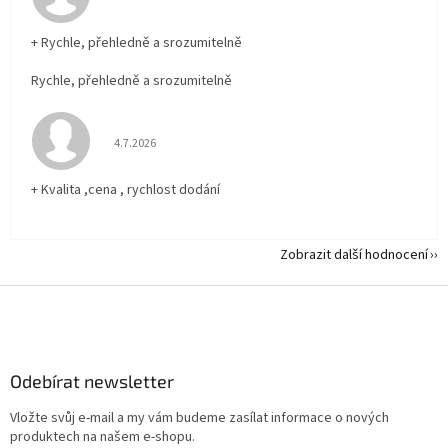
+ Rychle, přehledně a srozumitelně
Rychle, přehledně a srozumitelně
Hodnocení obchodu je 5 z 5 hvězdiček.
4.7.2026
+ Kvalita ,cena , rychlost dodání
Zobrazit další hodnocení
Z
á
p
a
Odebírat newsletter
t
í
Vložte svůj e-mail a my vám budeme zasílat informace o nových
produktech na našem e-shopu.