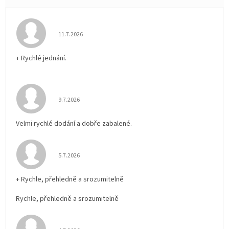
Hodnocení obchodu je 5 z 5 hvězdiček.
11.7.2026
+ Rychlé jednání.
Hodnocení obchodu je 5 z 5 hvězdiček.
9.7.2026
Velmi rychlé dodání a dobře zabalené.
Hodnocení obchodu je 5 z 5 hvězdiček.
5.7.2026
+ Rychle, přehledně a srozumitelně
Rychle, přehledně a srozumitelně
Hodnocení obchodu je 5 z 5 hvězdiček.