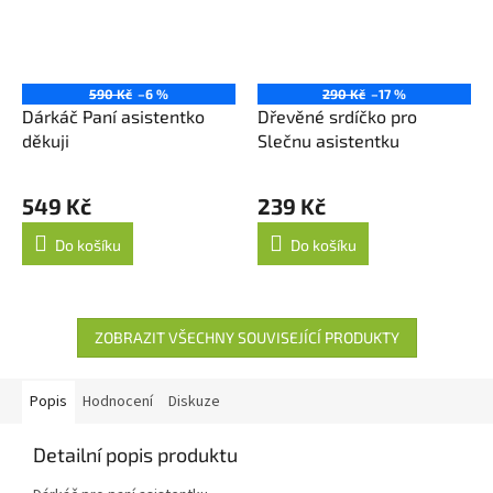
590 Kč
–6 %
290 Kč
–17 %
Dárkáč Paní asistentko
Dřevěné srdíčko pro
děkuji
Slečnu asistentku
549 Kč
239 Kč
Do košíku
Do košíku
ZOBRAZIT VŠECHNY SOUVISEJÍCÍ PRODUKTY
Popis
Hodnocení
Diskuze
Detailní popis produktu