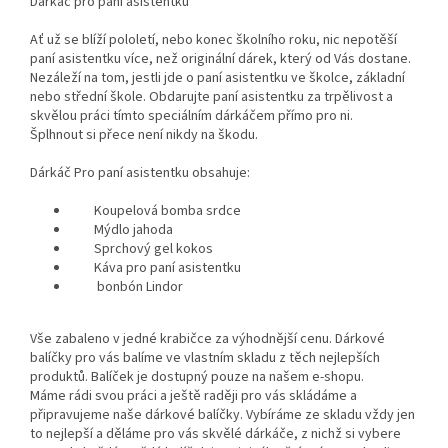
Dárkáč pro paní asistentku
Ať už se blíží pololetí, nebo konec školního roku, nic nepotěší
paní asistentku více, než originální dárek, který od Vás dostane.
Nezáleží na tom, jestli jde o paní asistentku ve školce, základní
nebo střední škole. Obdarujte paní asistentku za trpělivost a
skvělou práci tímto speciálním dárkáčem přímo pro ni.
Šplhnout si přece není nikdy na škodu.
Dárkáč Pro paní asistentku obsahuje:
Koupelová bomba srdce
Mýdlo jahoda
Sprchový gel kokos
Káva pro paní asistentku
bonbón Lindor
Vše zabaleno v jedné krabičce za výhodnější cenu. Dárkové
balíčky pro vás balíme ve vlastním skladu z těch nejlepších
produktů. Balíček je dostupný pouze na našem e-shopu.
Máme rádi svou práci a ještě raději pro vás skládáme a
připravujeme naše dárkové balíčky. Vybíráme ze skladu vždy jen
to nejlepší a děláme pro vás skvělé dárkáče, z nichž si vybere