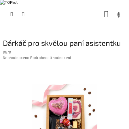
Přejít
NÁKUP
na
obsah
KOŠÍK
Dárkáč pro skvělou paní asistentku
8678
Průměrné
Neohodnoceno
Podrobnosti hodnocení
hodnocení
produktu
je
0,0
z
5
hvězdiček.