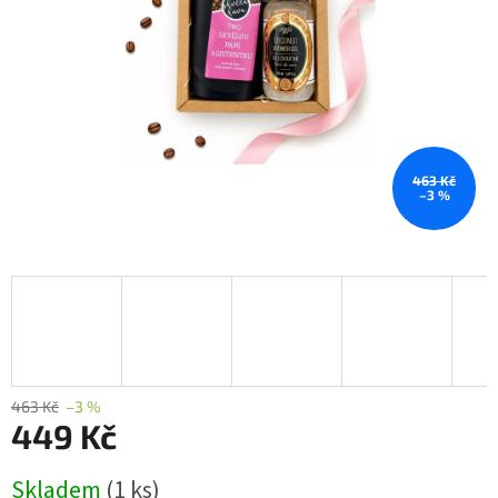
463 Kč
–3 %
463 Kč
–3 %
449 Kč
Měrná
Skladem
(1 ks)
cena: