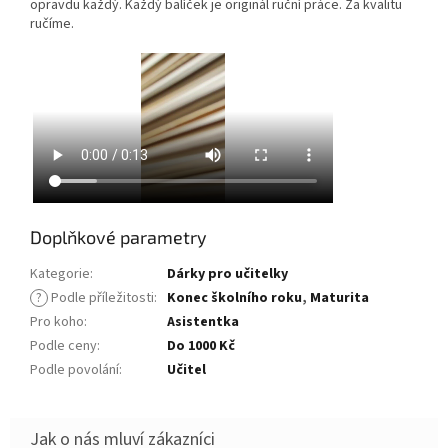
opravdu každý. Každý balíček je originál ruční práce. Za kvalitu
ručíme.
Doplňkové parametry
Kategorie
:
Dárky pro učitelky
?
Podle příležitosti
:
Konec školního roku
,
Maturita
Pro koho
:
Asistentka
Podle ceny
:
Do 1000 Kč
Podle povolání
:
Učitel