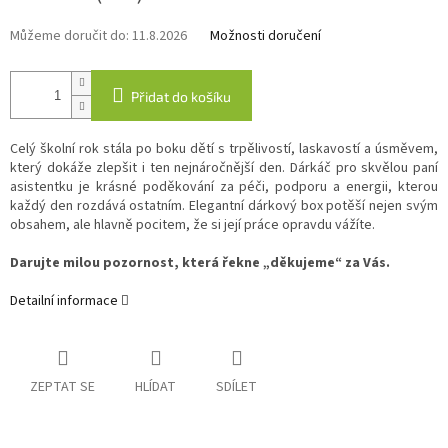
Můžeme doručit do:
11.8.2026
Možnosti doručení
Přidat do košíku
Celý školní rok stála po boku dětí s trpělivostí, laskavostí a úsměvem,
který dokáže zlepšit i ten nejnáročnější den. Dárkáč pro skvělou paní
asistentku je krásné poděkování za péči, podporu a energii, kterou
každý den rozdává ostatním. Elegantní dárkový box potěší nejen svým
obsahem, ale hlavně pocitem, že si její práce opravdu vážíte.
Darujte milou pozornost, která řekne „děkujeme“ za Vás.
Detailní informace
ZEPTAT SE
HLÍDAT
SDÍLET