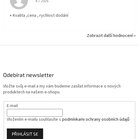
4.7.2026
+ Kvalita ,cena , rychlost dodání
Zobrazit další hodnocení
Z
á
p
a
Odebírat newsletter
t
í
Vložte svůj e-mail a my vám budeme zasílat informace o nových
produktech na našem e-shopu.
E-mail
Vložením e-mailu souhlasíte s
podmínkami ochrany osobních údajů
PŘIHLÁSIT SE