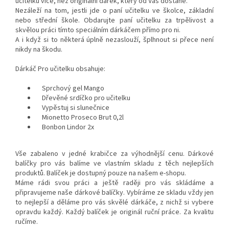
učitelku více, než originální dárek, který od Vás dostane.
Nezáleží na tom, jestli jde o paní učitelku ve školce, základní
nebo střední škole. Obdarujte paní učitelku za trpělivost a
skvělou práci tímto speciálním dárkáčem přímo pro ni.
A i když si to některá úplně nezaslouží, šplhnout si přece není
nikdy na škodu.
Dárkáč Pro učitelku obsahuje:
Sprchový gel Mango
Dřevěné srdíčko pro učitelku
Vypěstuj si slunečnice
Mionetto Proseco Brut 0,2l
Bonbon Lindor 2x
Vše zabaleno v jedné krabičce za výhodnější cenu. Dárkové
balíčky pro vás balíme ve vlastním skladu z těch nejlepších
produktů. Balíček je dostupný pouze na našem e-shopu.
Máme rádi svou práci a ještě raději pro vás skládáme a
připravujeme naše dárkové balíčky. Vybíráme ze skladu vždy jen
to nejlepší a děláme pro vás skvělé dárkáče, z nichž si vybere
opravdu každý. Každý balíček je originál ruční práce. Za kvalitu
ručíme.