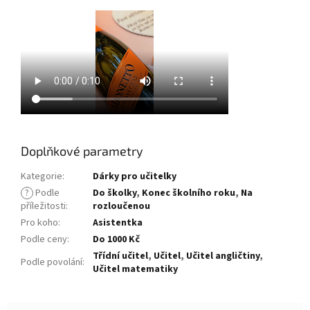
Doplňkové parametry
Kategorie
:
Dárky pro učitelky
?
Podle
Do školky
,
Konec školního roku
,
Na
příležitosti
:
rozloučenou
Pro koho
:
Asistentka
Podle ceny
:
Do 1000 Kč
Třídní učitel
,
Učitel
,
Učitel angličtiny
,
Podle povolání
:
Učitel matematiky