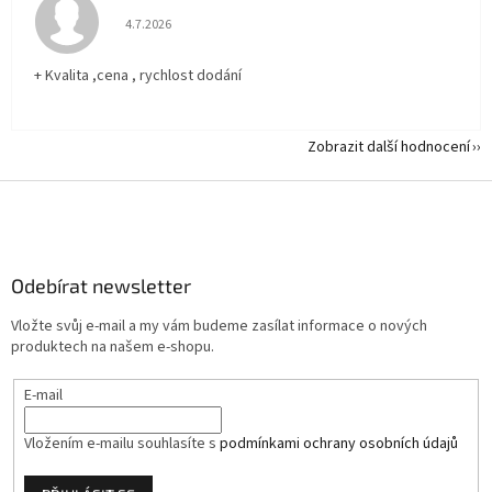
Hodnocení obchodu je 5 z 5 hvězdiček.
4.7.2026
+ Kvalita ,cena , rychlost dodání
Zobrazit další hodnocení
Z
á
p
a
Odebírat newsletter
t
í
Vložte svůj e-mail a my vám budeme zasílat informace o nových
produktech na našem e-shopu.
E-mail
Vložením e-mailu souhlasíte s
podmínkami ochrany osobních údajů