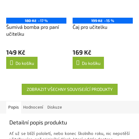
180 Kč
–17 %
199 Kč
–15 %
Šumivá bomba pro paní
Čaj pro učitelku
učitelku
149 Kč
169 Kč
Do košíku
Do košíku
ZOBRAZIT VŠECHNY SOUVISEJÍCÍ PRODUKTY
Popis
Hodnocení
Diskuze
Detailní popis produktu
Ať už se blíží pololetí, nebo konec školního roku, nic nepotěší