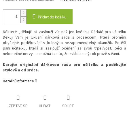
Přidat do košíku
Některé „děkuji“ si zaslouží víc než jen květinu. Dárkáč pro učitelku
Děkuji Vám je luxusní dárková sada s proseccem, která promění
obyčejné poděkování v krásný a nezapomenutelný okamžik. Potěší
paní učitelku, která si zaslouží ocenění za svou trpělivost, péči a
nekonečné nervy – a možná i za to, že zvládla celý rok právě s Vámi.
Darujte originální dárkovou sadu pro učitelku a poděkujte
stylově a od srdce.
Detailní informace
ZEPTAT SE
HLÍDAT
SDÍLET