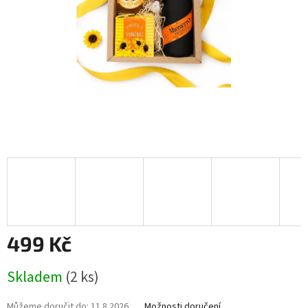
499 Kč
Měrná
Skladem
(2 ks)
cena:
Můžeme doručit do:
11.8.2026
Možnosti doručení