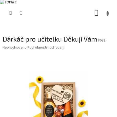
Přejít
NÁKUP
na
obsah
KOŠÍK
Dárkáč pro učitelku Děkuji Vám
8672
Průměrné
Neohodnoceno
Podrobnosti hodnocení
hodnocení
produktu
je
0,0
z
5
hvězdiček.