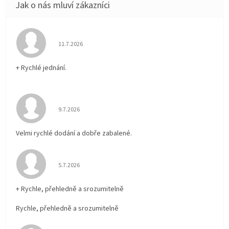
Hodnocení obchodu je 5 z 5 hvězdiček.
11.7.2026
+ Rychlé jednání.
Hodnocení obchodu je 5 z 5 hvězdiček.
9.7.2026
Velmi rychlé dodání a dobře zabalené.
Hodnocení obchodu je 5 z 5 hvězdiček.
5.7.2026
+ Rychle, přehledně a srozumitelně
Rychle, přehledně a srozumitelně