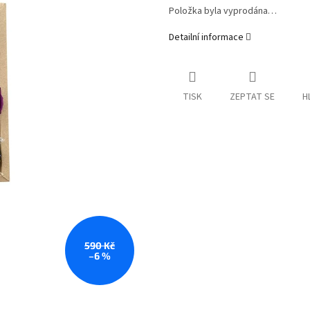
Položka byla vyprodána…
Detailní informace
TISK
ZEPTAT SE
H
590 Kč
–6 %