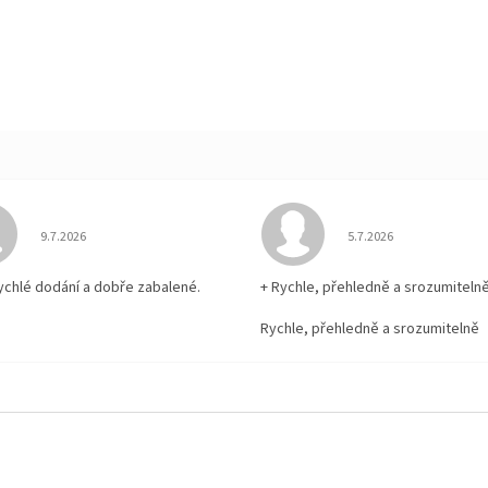
Hodnocení obchodu je 5 z 5 hvězdiček.
Hodnocení obchodu je
9.7.2026
5.7.2026
rychlé dodání a dobře zabalené.
+ Rychle, přehledně a srozumiteln
Rychle, přehledně a srozumitelně