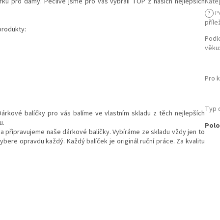
árků pro dámy. Pečlivě jsme pro vás vybrali TOP z našich nejlepších
Kate
?
P
příle
produkty:
Podl
věku
Pro 
Typ 
árkové balíčky pro vás balíme ve vlastním skladu z těch nejlepších
u.
Polo
 a připravujeme naše dárkové balíčky. Vybíráme ze skladu vždy jen to
ybere opravdu každý. Každý balíček je originál ruční práce. Za kvalitu