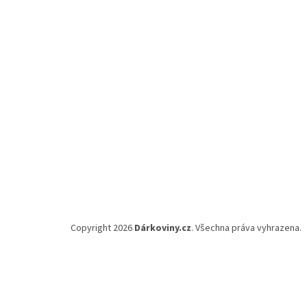
a
t
í
Copyright 2026
Dárkoviny.cz
. Všechna práva vyhrazena.