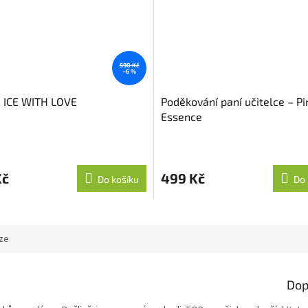
590 Kč
–6 %
 ICE WITH LOVE
Poděkování paní učitelce – Pi
Essence
Kč
499 Kč
Do košíku
Do 
ze
Dop