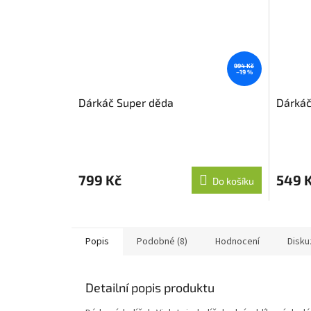
994 Kč
–19 %
Dárkáč Super děda
Dárkáč
799 Kč
549 
Do košíku
Popis
Podobné (8)
Hodnocení
Disku
Detailní popis produktu