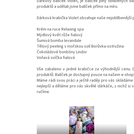
Dárkový balíček Violet, je balíček plný oblíbených d
produktů a udělali jsme balíček přímo na míru.
Dárková krabička Violet obsahuje naše nejoblíbenější 
Krém na ruce Relaxing spa
Mýdlový květ růže fialový
Šumivá bomba levandule
Tělový peeling s mořskou solí Borůvka-ostružina
Čokoládové bonbóny Lindor
Voňavá svíčka fialová
Vše zabaleno v jedné krabičce za výhodnější cenu. D
produktů. Balíček je dostupný pouze na našem e-shop
Máme rádi svou práci a ještě raději pro vás skládáme
nejlepší a děláme pro vás skvělé dárkáče, z nichž si v
ručíme.