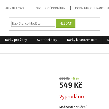
JAK NAKUPOVAT
OBCHODNÍ PODMÍNKY
PODMÍNKY OCHRANY OS
HLEDAT
Dárky pro ženy
Svatební dary
Dárky k narozeninám
D
590 Kč
–6 %
549 Kč
Měrná
Vyprodáno
cena:
Možnosti doručení