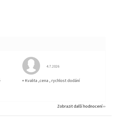
 5 z 5 hvězdiček.
Hodnocení obchodu je 5 z 5 hvězdiček.
4.7.2026
ě
+ Kvalita ,cena , rychlost dodání
Zobrazit další hodnocení