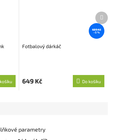
Další
produkt
689 Kč
–5 %
nk
Fotbalový dárkáč
649 Kč
košíku
Do košíku
lňkové parametry