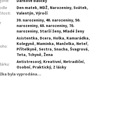
gorie
:
Dárkové balíčky
odle
Den matek
,
MDŽ
,
Narozeniny
,
Svátek
,
žitosti
:
Valentýn
,
Výročí
30. narozeniny
,
40. narozeniny
,
50.
e
narozeniny
,
60. narozeniny
,
70.
:
narozeniny
,
Starší ženy
,
Mladé ženy
Asistentka
,
Dcera
,
Holka
,
Kamarádka
,
Kolegyně
,
Maminka
,
Manželka
,
Neteř
,
koho
:
Přítelkyně
,
Sestra
,
Snacha
,
Švagrová
,
Teta
,
Tchyně
,
Žena
Antistresový
,
Kreativní
,
Netradiční
,
dárku
:
Osobní
,
Praktický
,
Z lásky
žka byla vyprodána…