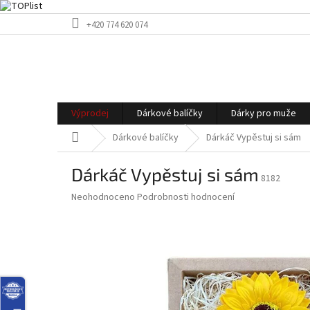
Přejít
+420 774 620 074
na
obsah
Výprodej
Dárkové balíčky
Dárky pro muže
Domů
Dárkové balíčky
Dárkáč Vypěstuj si sám
Dárkáč Vypěstuj si sám
8182
Průměrné
Neohodnoceno
Podrobnosti hodnocení
hodnocení
produktu
je
0,0
z
5
hvězdiček.