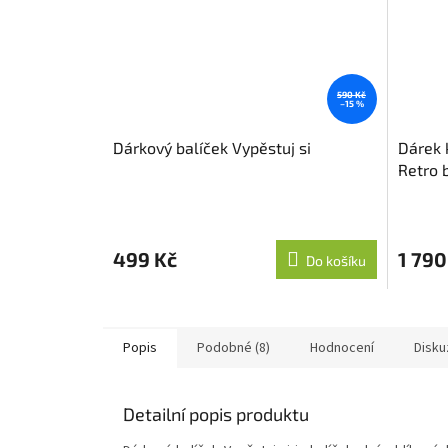
590 Kč
–15 %
Dárkový balíček Vypěstuj si
Dárek 
Retro 
499 Kč
1 790
Do košíku
Popis
Podobné (8)
Hodnocení
Disku
Detailní popis produktu