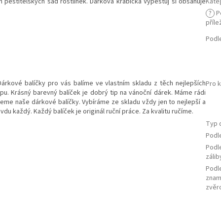
ch pěstitelských sad rostlinek. Dárková krabička Vypěstuj si obsahuje
Kate
?
P
příle
Podl
árkové balíčky pro vás balíme ve vlastním skladu z těch nejlepších
Pro 
u. Krásný barevný balíček je dobrý tip na vánoční dárek. Máme rádi
ujeme naše dárkové balíčky. Vybíráme ze skladu vždy jen to nejlepší a
du každý. Každý balíček je originál ruční práce. Za kvalitu ručíme.
Typ 
Podl
Podl
zálib
Podl
znam
zvěr