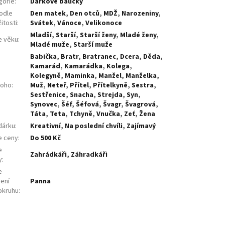
gorie
:
Dárkové balíčky
odle
Den matek
,
Den otců
,
MDŽ
,
Narozeniny
,
žitosti
:
Svátek
,
Vánoce
,
Velikonoce
Mladší
,
Starší
,
Starší ženy
,
Mladé ženy
,
e věku
:
Mladé muže
,
Starší muže
Babička
,
Bratr
,
Bratranec
,
Dcera
,
Děda
,
Kamarád
,
Kamarádka
,
Kolega
,
Kolegyně
,
Maminka
,
Manžel
,
Manželka
,
koho
:
Muž
,
Neteř
,
Přítel
,
Přítelkyně
,
Sestra
,
Sestřenice
,
Snacha
,
Strejda
,
Syn
,
Synovec
,
Šéf
,
Šéfová
,
Švagr
,
Švagrová
,
Táta
,
Teta
,
Tchyně
,
Vnučka
,
Zeť
,
Žena
dárku
:
Kreativní
,
Na poslední chvíli
,
Zajímavý
e ceny
:
Do 500 Kč
e
Zahrádkáři
,
Záhradkáři
y
:
e
ení
Panna
okruhu
: