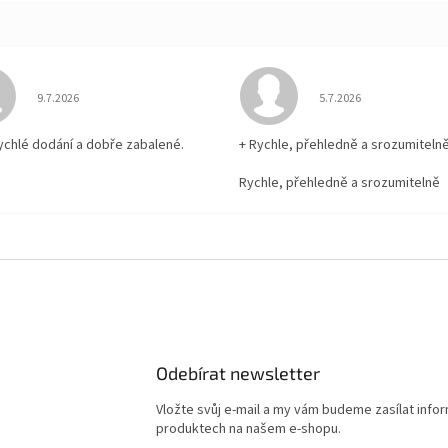
Hodnocení obchodu je 5 z 5 hvězdiček.
Hodnocení obchodu je
9.7.2026
5.7.2026
rychlé dodání a dobře zabalené.
+ Rychle, přehledně a srozumiteln
Rychle, přehledně a srozumitelně
Odebírat newsletter
Vložte svůj e-mail a my vám budeme zasílat info
produktech na našem e-shopu.