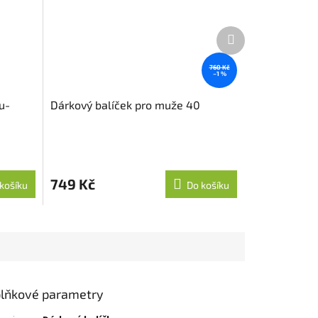
Další
produkt
760 Kč
–1 %
u-
Dárkový balíček pro muže 40
749 Kč
košíku
Do košíku
lňkové parametry