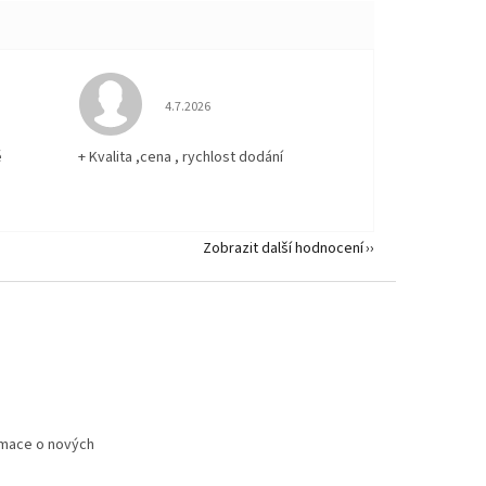
 5 z 5 hvězdiček.
Hodnocení obchodu je 5 z 5 hvězdiček.
4.7.2026
ě
+ Kvalita ,cena , rychlost dodání
Zobrazit další hodnocení
rmace o nových