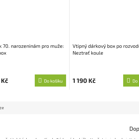
k 70. narozeninám pro muže:
Vtipný dárkový box po rozvod
box
Neztrať koule
 Kč
1 190 Kč
Do košíku
Do 
ze
Dop