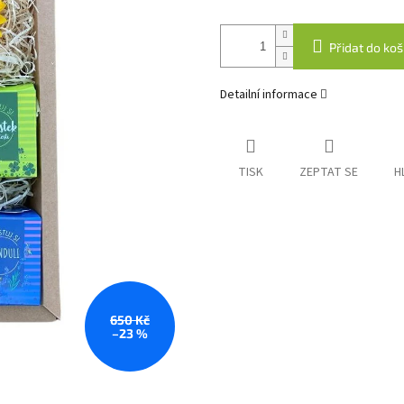
Přidat do koš
Detailní informace
TISK
ZEPTAT SE
H
650 Kč
–23 %