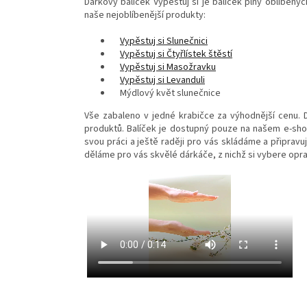
Dárkový balíček Vypěstuj si je balíček plný oblíbený
naše nejoblíbenější produkty:
Vypěstuj si Slunečnici
Vypěstuj si Čtyřlístek štěstí
Vypěstuj si Masožravku
Vypěstuj si Levanduli
Mýdlový květ slunečnice
Vše zabaleno v jedné krabičce za výhodnější cenu. D
produktů. Balíček je dostupný pouze na našem e-shop
svou práci a ještě raději pro vás skládáme a připrav
děláme pro vás skvělé dárkáče, z nichž si vybere oprav