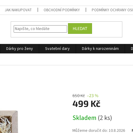
JAK NAKUPOVAT
OBCHODNÍ PODMÍNKY
PODMÍNKY OCHRANY OS
HLEDAT
Dárky pro ženy
Svatební dary
Dárky k narozeninám
D
650 Kč
–23 %
499 Kč
Měrná
Skladem
(2 ks)
cena:
Můžeme doručit do:
10.8.2026