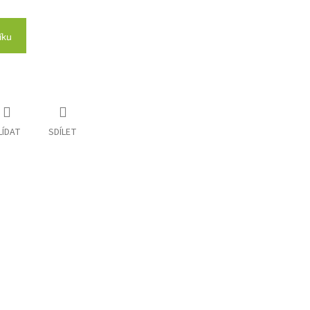
íku
LÍDAT
SDÍLET