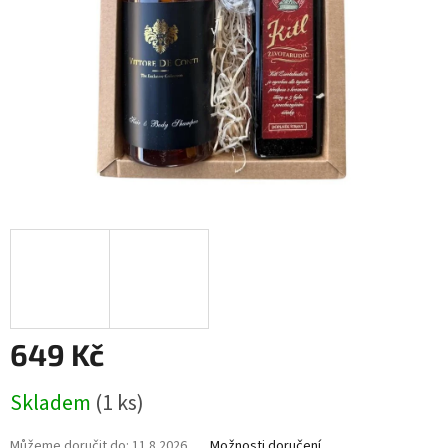
649 Kč
Měrná
Skladem
(1 ks)
cena:
Můžeme doručit do:
11.8.2026
Možnosti doručení