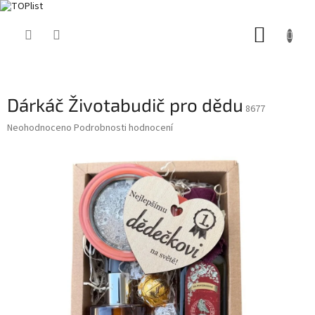
Přejít
NÁKUP
na
obsah
KOŠÍK
Dárkáč Životabudič pro dědu
8677
Průměrné
Neohodnoceno
Podrobnosti hodnocení
hodnocení
produktu
je
0,0
z
5
hvězdiček.