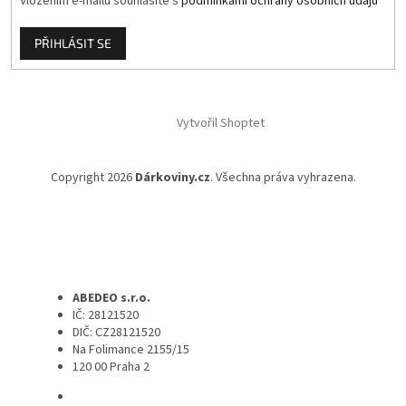
Vložením e-mailu souhlasíte s
podmínkami ochrany osobních údajů
PŘIHLÁSIT SE
Vytvořil Shoptet
Copyright 2026
Dárkoviny.cz
. Všechna práva vyhrazena.
ABEDEO s.r.o.
IČ: 28121520
DIČ: CZ28121520
Na Folimance 2155/15
120 00 Praha 2