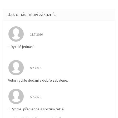
Hodnocení obchodu je 5 z 5 hvězdiček.
11.7.2026
+ Rychlé jednání.
Hodnocení obchodu je 5 z 5 hvězdiček.
9.7.2026
Velmi rychlé dodání a dobře zabalené.
Hodnocení obchodu je 5 z 5 hvězdiček.
5.7.2026
+ Rychle, přehledně a srozumitelně