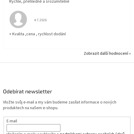
Rychle, přehledně a srozumitelně
Hodnocení obchodu je 5 z 5 hvězdiček.
4.7.2026
+ Kvalita ,cena , rychlost dodání
Zobrazit další hodnocení
Z
á
p
a
Odebírat newsletter
t
í
Vložte svůj e-mail a my vám budeme zasílat informace o nových
produktech na našem e-shopu.
E-mail