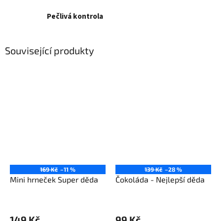
Pečlivá kontrola
Související produkty
169 Kč
–11 %
139 Kč
–28 %
Mini hrneček Super děda
Čokoláda - Nejlepší děda
149 Kč
99 Kč