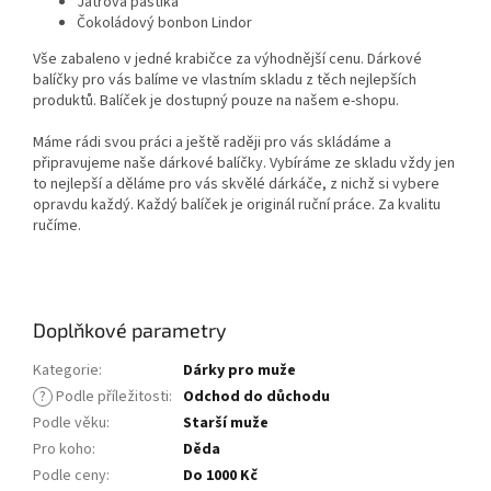
Játrová paštika
Čokoládový bonbon Lindor
Vše zabaleno v jedné krabičce za výhodnější cenu. Dárkové
balíčky pro vás balíme ve vlastním skladu z těch nejlepších
produktů. Balíček je dostupný pouze na našem e-shopu.
Máme rádi svou práci a ještě raději pro vás skládáme a
připravujeme naše dárkové balíčky. Vybíráme ze skladu vždy jen
to nejlepší a děláme pro vás skvělé dárkáče, z nichž si vybere
opravdu každý. Každý balíček je originál ruční práce. Za kvalitu
ručíme.
Doplňkové parametry
Kategorie
:
Dárky pro muže
?
Podle příležitosti
:
Odchod do důchodu
Podle věku
:
Starší muže
Pro koho
:
Děda
Podle ceny
:
Do 1000 Kč