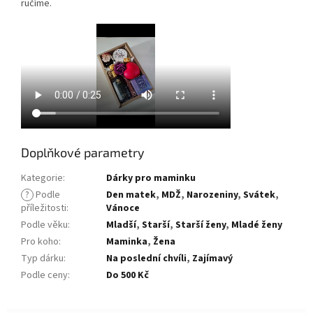
ručíme.
Doplňkové parametry
Kategorie
:
Dárky pro maminku
?
Podle
Den matek
,
MDŽ
,
Narozeniny
,
Svátek
,
příležitosti
:
Vánoce
Podle věku
:
Mladší
,
Starší
,
Starší ženy
,
Mladé ženy
Pro koho
:
Maminka
,
Žena
Typ dárku
:
Na poslední chvíli
,
Zajímavý
Podle ceny
:
Do 500 Kč