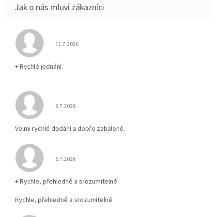
Hodnocení obchodu je 5 z 5 hvězdiček.
11.7.2026
+ Rychlé jednání.
Hodnocení obchodu je 5 z 5 hvězdiček.
9.7.2026
Velmi rychlé dodání a dobře zabalené.
Hodnocení obchodu je 5 z 5 hvězdiček.
5.7.2026
+ Rychle, přehledně a srozumitelně
Rychle, přehledně a srozumitelně