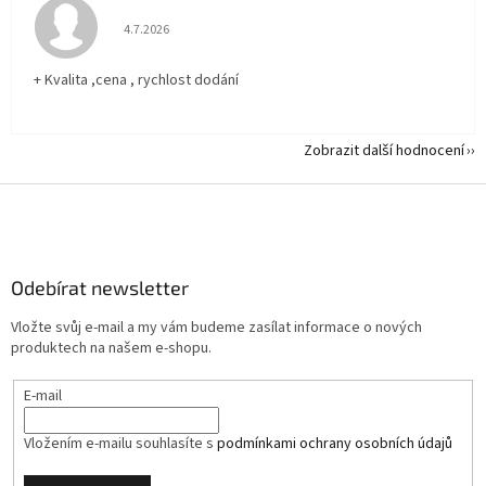
Hodnocení obchodu je 5 z 5 hvězdiček.
4.7.2026
+ Kvalita ,cena , rychlost dodání
Zobrazit další hodnocení
Z
á
p
a
Odebírat newsletter
t
í
Vložte svůj e-mail a my vám budeme zasílat informace o nových
produktech na našem e-shopu.
E-mail
Vložením e-mailu souhlasíte s
podmínkami ochrany osobních údajů