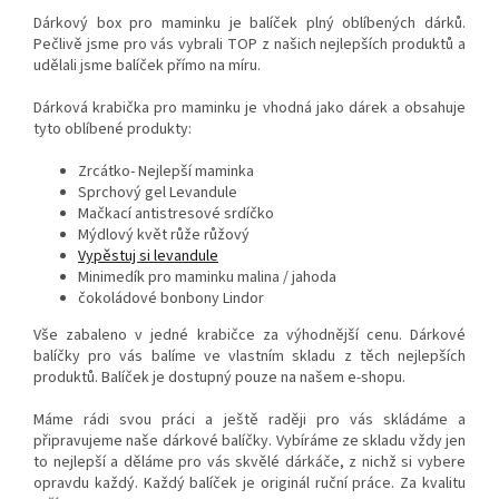
Dárkový box pro maminku je balíček plný oblíbených dárků.
Pečlivě jsme pro vás vybrali TOP z našich nejlepších produktů a
udělali jsme balíček přímo na míru.
Dárková krabička pro maminku je vhodná jako dárek a obsahuje
tyto oblíbené produkty:
Zrcátko- Nejlepší maminka
Sprchový gel Levandule
Mačkací antistresové srdíčko
Mýdlový květ růže růžový
Vypěstuj si levandule
Minimedík pro maminku malina / jahoda
čokoládové bonbony Lindor
Vše zabaleno v jedné krabičce za výhodnější cenu. Dárkové
balíčky pro vás balíme ve vlastním skladu z těch nejlepších
produktů. Balíček je dostupný pouze na našem e-shopu.
Máme rádi svou práci a ještě raději pro vás skládáme a
připravujeme naše dárkové balíčky. Vybíráme ze skladu vždy jen
to nejlepší a děláme pro vás skvělé dárkáče, z nichž si vybere
opravdu každý. Každý balíček je originál ruční práce. Za kvalitu