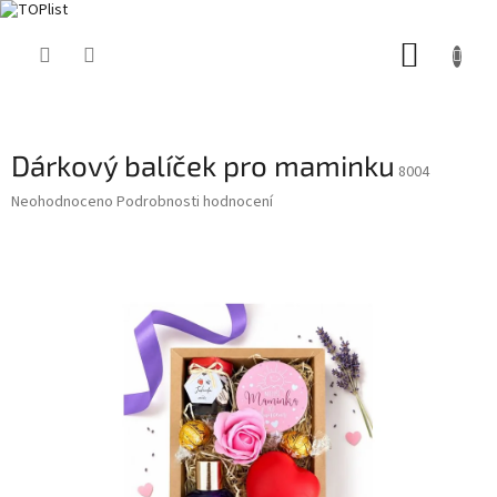
Přejít
NÁKUP
na
obsah
KOŠÍK
Dárkový balíček pro maminku
8004
Průměrné
Neohodnoceno
Podrobnosti hodnocení
hodnocení
produktu
je
0,0
z
5
hvězdiček.