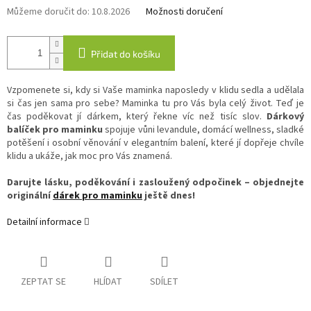
Můžeme doručit do:
10.8.2026
Možnosti doručení
Přidat do košíku
Vzpomenete si, kdy si Vaše maminka naposledy v klidu sedla a udělala
si čas jen sama pro sebe? Maminka tu pro Vás byla celý život. Teď je
čas poděkovat jí dárkem, který řekne víc než tisíc slov.
Dárkový
balíček pro maminku
spojuje vůni levandule, domácí wellness, sladké
potěšení i osobní věnování v elegantním balení, které jí dopřeje chvíle
klidu a ukáže, jak moc pro Vás znamená.
Darujte lásku, poděkování i zasloužený odpočinek – objednejte
originální
dárek pro maminku
ještě dnes!
Detailní informace
ZEPTAT SE
HLÍDAT
SDÍLET