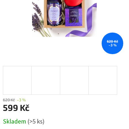
620 Kč
–3 %
620 Kč
–3 %
599 Kč
Měrná
Skladem
(>5 ks)
cena: