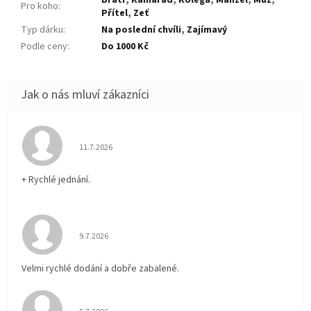
Pro koho
:
Přítel
,
Zeť
Typ dárku
:
Na poslední chvíli
,
Zajímavý
Podle ceny
:
Do 1000 Kč
Hodnocení obchodu je 5 z 5 hvězdiček.
11.7.2026
+ Rychlé jednání.
Hodnocení obchodu je 5 z 5 hvězdiček.
9.7.2026
Velmi rychlé dodání a dobře zabalené.
Hodnocení obchodu je 5 z 5 hvězdiček.