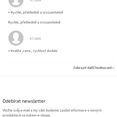
5.7.2026
+ Rychle, přehledně a srozumitelně
Rychle, přehledně a srozumitelně
Hodnocení obchodu je 5 z 5 hvězdiček.
4.7.2026
+ Kvalita ,cena , rychlost dodání
Zobrazit další hodnocení
Z
á
p
a
Odebírat newsletter
t
í
Vložte svůj e-mail a my vám budeme zasílat informace o nových
produktech na našem e-shopu.