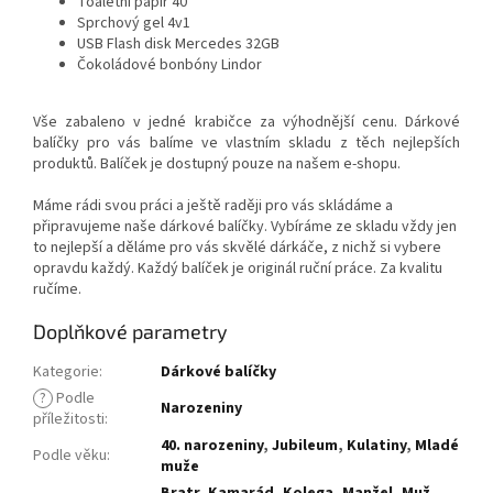
Toaletní papír 40
Sprchový gel 4v1
USB Flash disk Mercedes 32GB
Čokoládové bonbóny Lindor
Vše zabaleno v jedné krabičce za výhodnější cenu. Dárkové
balíčky pro vás balíme ve vlastním skladu z těch nejlepších
produktů. Balíček je dostupný pouze na našem e-shopu.
Máme rádi svou práci a ještě raději pro vás skládáme a
připravujeme naše dárkové balíčky. Vybíráme ze skladu vždy jen
to nejlepší a děláme pro vás skvělé dárkáče, z nichž si vybere
opravdu každý. Každý balíček je originál ruční práce. Za kvalitu
ručíme.
Doplňkové parametry
Kategorie
:
Dárkové balíčky
?
Podle
Narozeniny
příležitosti
:
40. narozeniny
,
Jubileum
,
Kulatiny
,
Mladé
Podle věku
:
muže
Bratr
,
Kamarád
,
Kolega
,
Manžel
,
Muž
,