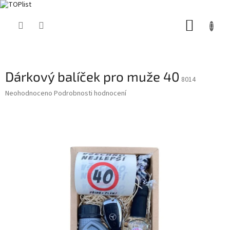
Přejít
NÁKUP
na
obsah
KOŠÍK
Dárkový balíček pro muže 40
8014
Průměrné
Neohodnoceno
Podrobnosti hodnocení
hodnocení
produktu
je
0,0
z
5
hvězdiček.