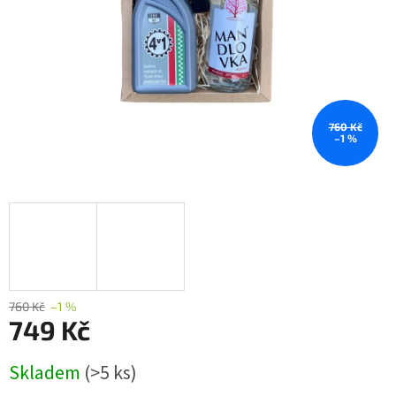
760 Kč
–1 %
760 Kč
–1 %
749 Kč
Měrná
Skladem
(>5 ks)
cena: