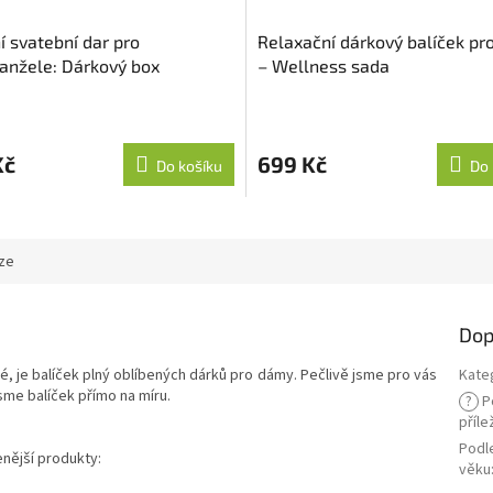
í svatební dar pro
Relaxační dárkový balíček pr
nžele: Dárkový box
– Wellness sada
Kč
699 Kč
Do košíku
Do 
ze
Dop
é, je balíček plný oblíbených dárků pro dámy. Pečlivě jsme pro vás
Kate
jsme balíček přímo na míru.
?
P
příle
Podl
nější produkty:
věku