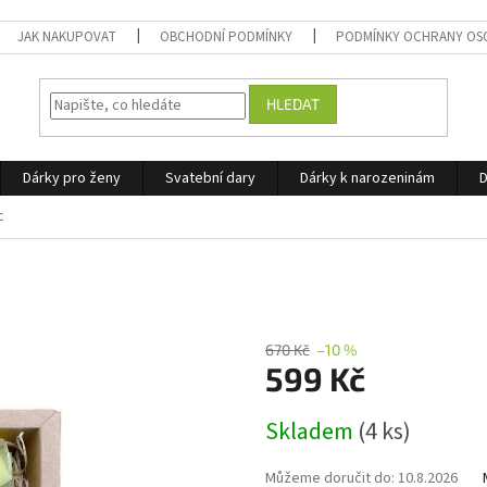
JAK NAKUPOVAT
OBCHODNÍ PODMÍNKY
PODMÍNKY OCHRANY OS
HLEDAT
Dárky pro ženy
Svatební dary
Dárky k narozeninám
D
c
670 Kč
–10 %
599 Kč
Měrná
Skladem
(4 ks)
cena:
Můžeme doručit do:
10.8.2026