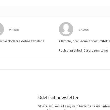
Hodnocení obchodu je 5 z 5 hvězdiček.
Hodnocení obchodu je
9.7.2026
5.7.2026
rychlé dodání a dobře zabalené.
+ Rychle, přehledně a srozumiteln
Rychle, přehledně a srozumitelně
Odebírat newsletter
Vložte svůj e-mail a my vám budeme zasílat info