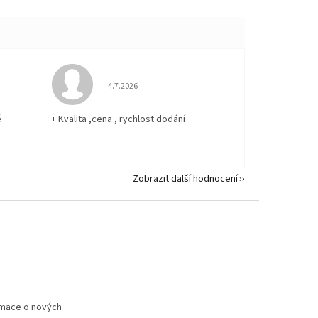
 5 z 5 hvězdiček.
Hodnocení obchodu je 5 z 5 hvězdiček.
4.7.2026
ě
+ Kvalita ,cena , rychlost dodání
Zobrazit další hodnocení
rmace o nových