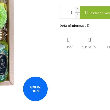
Přidat do koš
Detailní informace
TISK
ZEPTAT SE
H
670 Kč
–10 %