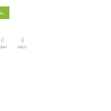
íku
LÍDAT
SDÍLET