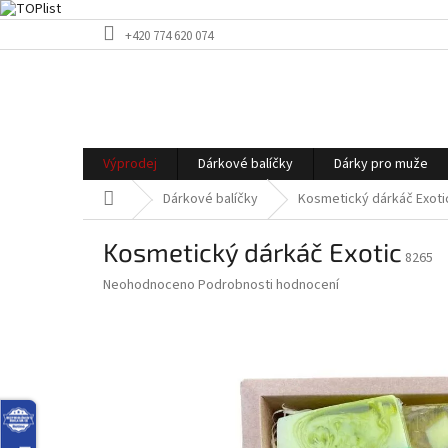
Přejít
+420 774 620 074
na
obsah
Výprodej
Dárkové balíčky
Dárky pro muže
Domů
Dárkové balíčky
Kosmetický dárkáč Exoti
Kosmetický dárkáč Exotic
8265
Průměrné
Neohodnoceno
Podrobnosti hodnocení
hodnocení
produktu
je
0,0
z
5
hvězdiček.