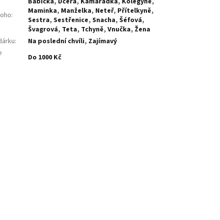
Babička
,
Dcera
,
Kamarádka
,
Kolegyně
,
Maminka
,
Manželka
,
Neteř
,
Přítelkyně
,
koho
:
Sestra
,
Sestřenice
,
Snacha
,
Šéfová
,
Švagrová
,
Teta
,
Tchyně
,
Vnučka
,
Žena
dárku
:
Na poslední chvíli
,
Zajímavý
e
Do 1000 Kč
: