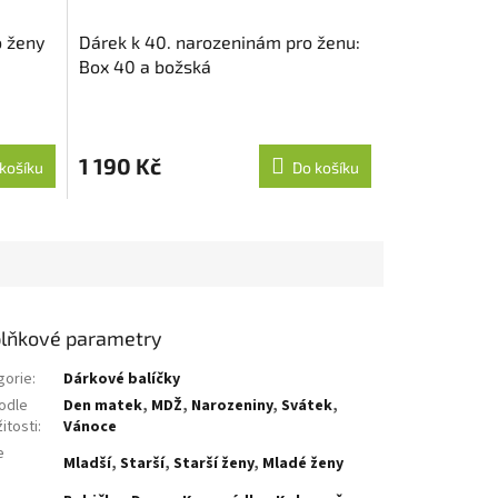
o ženy
Dárek k 40. narozeninám pro ženu:
Box 40 a božská
1 190 Kč
košíku
Do košíku
lňkové parametry
gorie
:
Dárkové balíčky
odle
Den matek
,
MDŽ
,
Narozeniny
,
Svátek
,
žitosti
:
Vánoce
e
Mladší
,
Starší
,
Starší ženy
,
Mladé ženy
: