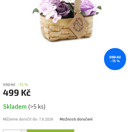
590 Kč
–15 %
590 Kč
–15 %
499 Kč
Měrná
Skladem
(>5 ks)
cena:
Můžeme doručit do:
7.8.2026
Možnosti doručení