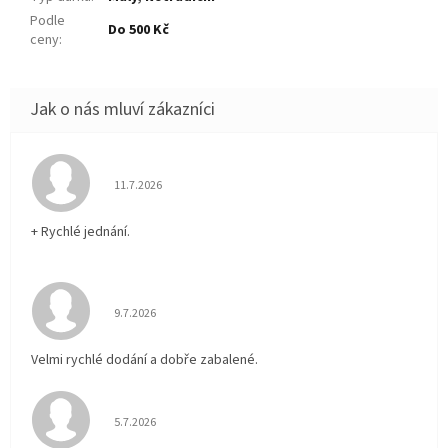
Podle
Do 500 Kč
ceny
:
Hodnocení obchodu je 5 z 5 hvězdiček.
11.7.2026
+ Rychlé jednání.
Hodnocení obchodu je 5 z 5 hvězdiček.
9.7.2026
Velmi rychlé dodání a dobře zabalené.
Hodnocení obchodu je 5 z 5 hvězdiček.
5.7.2026