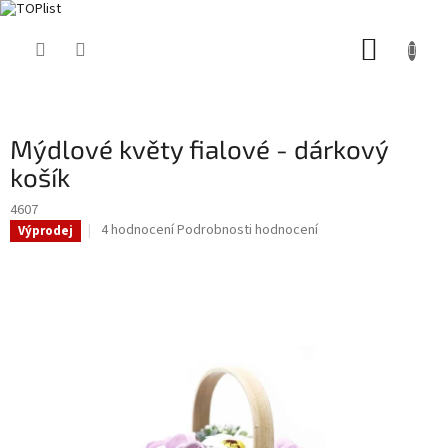
Přejít
NÁKUP
na
obsah
KOŠÍK
Mýdlové květy fialové - dárkový
košík
4607
Průměrné
4 hodnocení
Podrobnosti hodnocení
Výprodej
hodnocení
produktu
je
4,3
z
5
hvězdiček.