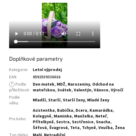
Doplňkové parametry
Kategorie
:
Letní výprodej
EAN
:
8592539336016
?
Podle
Den matek
,
MDŽ
,
Narozeniny
,
Odchod na
příležitosti
:
mateřskou
,
Svátek
,
Valentýn
,
Vánoce
,
Výročí
Podle
Mladší
,
Starší
,
Starší ženy
,
Mladé ženy
věku
:
Asistentka
,
Babička
,
Dcera
,
Kamarádka
,
Kolegyně
,
Maminka
,
Manželka
,
Neteř
,
Pro koho
:
Přítelkyně
,
Sestra
,
Sestřenice
,
Snacha
,
Šéfová
,
Švagrová
,
Teta
,
Tchyně
,
Vnučka
,
Žena
Typ dárku
:
Malý
,
Netradiční