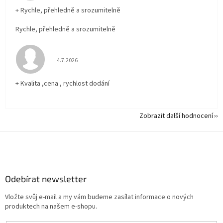
+ Rychle, přehledně a srozumitelně
Rychle, přehledně a srozumitelně
Hodnocení obchodu je 5 z 5 hvězdiček.
4.7.2026
+ Kvalita ,cena , rychlost dodání
Zobrazit další hodnocení
Z
á
p
a
Odebírat newsletter
t
í
Vložte svůj e-mail a my vám budeme zasílat informace o nových
produktech na našem e-shopu.