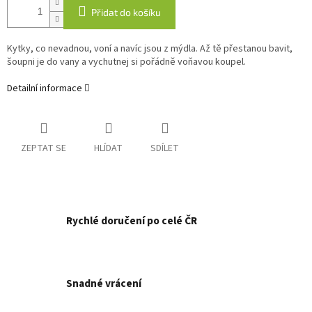
Přidat do košíku
Kytky, co nevadnou, voní a navíc jsou z mýdla. Až tě přestanou bavit,
šoupni je do vany a vychutnej si pořádně voňavou koupel.
Detailní informace
ZEPTAT SE
HLÍDAT
SDÍLET
Rychlé doručení po celé ČR
Snadné vrácení