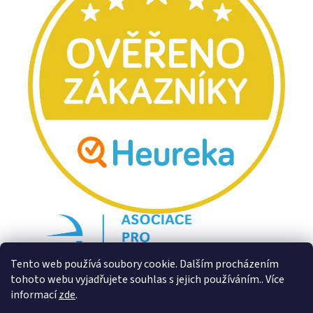
Tento web používá soubory cookie. Dalším procházením
tohoto webu vyjadřujete souhlas s jejich používáním.. Více
informací
zde
.