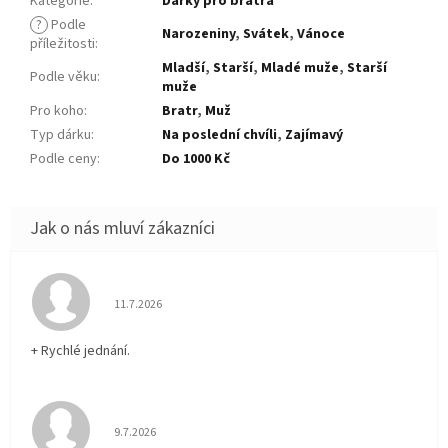
Kategorie
:
Dárky pro bratra
?
Podle
Narozeniny
,
Svátek
,
Vánoce
příležitosti
:
Mladší
,
Starší
,
Mladé muže
,
Starší
Podle věku
:
muže
Pro koho
:
Bratr
,
Muž
Typ dárku
:
Na poslední chvíli
,
Zajímavý
Podle ceny
:
Do 1000 Kč
Hodnocení obchodu je 5 z 5 hvězdiček.
11.7.2026
+ Rychlé jednání.
Hodnocení obchodu je 5 z 5 hvězdiček.
9.7.2026