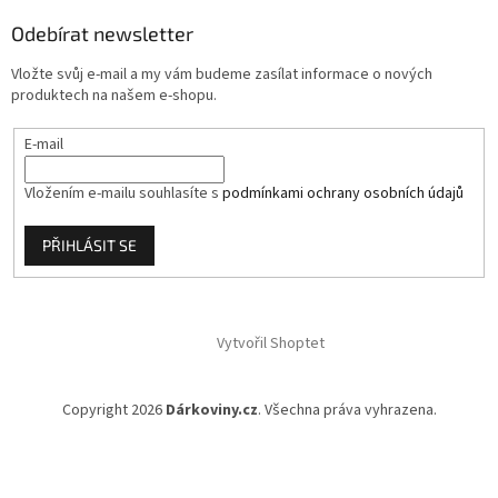
a
Odebírat newsletter
t
í
Vložte svůj e-mail a my vám budeme zasílat informace o nových
produktech na našem e-shopu.
E-mail
Vložením e-mailu souhlasíte s
podmínkami ochrany osobních údajů
PŘIHLÁSIT SE
Vytvořil Shoptet
Copyright 2026
Dárkoviny.cz
. Všechna práva vyhrazena.