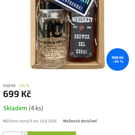
930 Kč
–24 %
930 Kč
–24 %
699 Kč
Měrná
Skladem
(4 ks)
cena:
Můžeme doručit do:
10.8.2026
Možnosti doručení