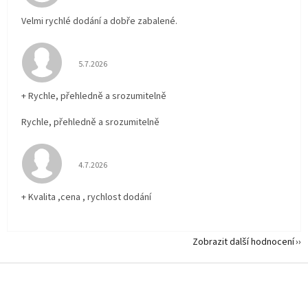
Velmi rychlé dodání a dobře zabalené.
Hodnocení obchodu je 5 z 5 hvězdiček.
5.7.2026
+ Rychle, přehledně a srozumitelně
Rychle, přehledně a srozumitelně
Hodnocení obchodu je 5 z 5 hvězdiček.
4.7.2026
+ Kvalita ,cena , rychlost dodání
Zobrazit další hodnocení
Z
á
p