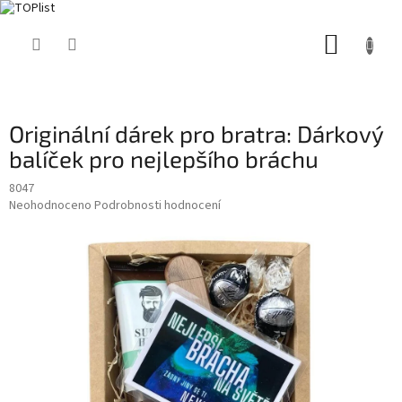
Přejít
NÁKUP
na
obsah
KOŠÍK
Originální dárek pro bratra: Dárkový
balíček pro nejlepšího bráchu
8047
Průměrné
Neohodnoceno
Podrobnosti hodnocení
hodnocení
produktu
je
0,0
z
5
hvězdiček.