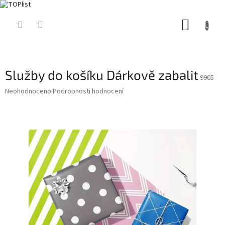
Přejít
NÁKUP
na
obsah
KOŠÍK
Služby do košíku Dárkově zabalit
9905
Průměrné
Neohodnoceno
Podrobnosti hodnocení
hodnocení
produktu
je
0,0
z
5
hvězdiček.