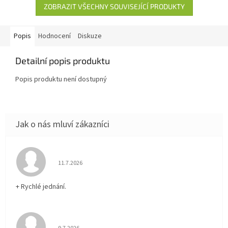
ZOBRAZIT VŠECHNY SOUVISEJÍCÍ PRODUKTY
Popis
Hodnocení
Diskuze
Detailní popis produktu
Popis produktu není dostupný
Hodnocení obchodu je 5 z 5 hvězdiček.
11.7.2026
+ Rychlé jednání.
Hodnocení obchodu je 5 z 5 hvězdiček.