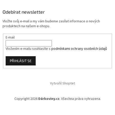
p
a
Odebírat newsletter
t
í
Vložte svůj e-mail a my vám budeme zasílat informace o nových
produktech na našem e-shopu.
E-mail
Vložením e-mailu souhlasíte s
podmínkami ochrany osobních údajů
PŘIHLÁSIT SE
Vytvořil Shoptet
Copyright 2026
Dárkoviny.cz
. Všechna práva vyhrazena.