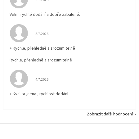
9.7.2026
Velmi rychlé dodání a dobře zabalené.
Hodnocení obchodu je 5 z 5 hvězdiček.
5.7.2026
+ Rychle, přehledně a srozumitelně
Rychle, přehledně a srozumitelně
Hodnocení obchodu je 5 z 5 hvězdiček.
4.7.2026
+ Kvalita ,cena , rychlost dodání
Zobrazit další hodnocení
Z
á