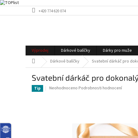
Přejít
+420 774 620 074
na
obsah
Výprodej
Dárkové balíčky
Dárky pro muže
Domů
Dárkové balíčky
Svatební dárkáč pro dok
Svatební dárkáč pro dokonalý
Průměrné
Neohodnoceno
Podrobnosti hodnocení
Tip
hodnocení
produktu
je
0,0
z
5
hvězdiček.