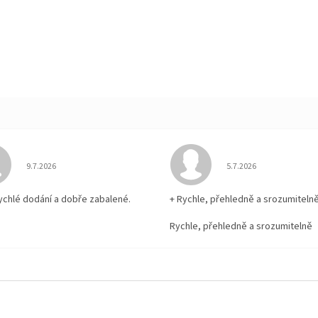
Hodnocení obchodu je 5 z 5 hvězdiček.
Hodnocení obchodu je
9.7.2026
5.7.2026
rychlé dodání a dobře zabalené.
+ Rychle, přehledně a srozumiteln
Rychle, přehledně a srozumitelně