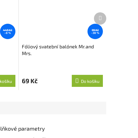
Další
produkt
449 Kč
99 Kč
–8 %
–30 %
Fóliový svatební balónek Mr.and
Mrs.
69 Kč
košíku
Do košíku
lňkové parametry