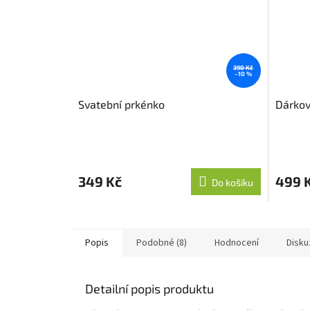
390 Kč
–10 %
Svatební prkénko
Dárkov
349 Kč
499 
Do košíku
Popis
Podobné (8)
Hodnocení
Disku
Detailní popis produktu