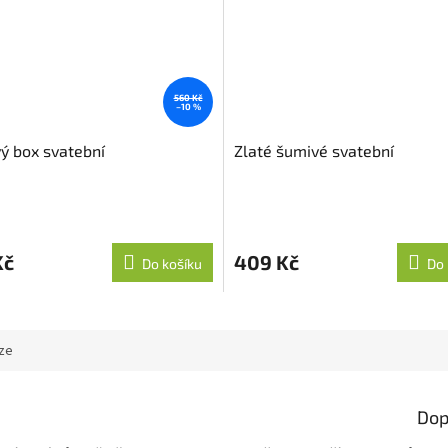
560 Kč
–10 %
ý box svatební
Zlaté šumivé svatební
Kč
409 Kč
Do košíku
Do 
ze
Dop