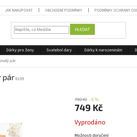
JAK NAKUPOVAT
OBCHODNÍ PODMÍNKY
PODMÍNKY OCHRANY OS
HLEDAT
Dárky pro ženy
Svatební dary
Dárky k narozeninám
D
onalý pár
 pár
8109
790 Kč
–5 %
749 Kč
Měrná
Vyprodáno
cena:
Možnosti doručení