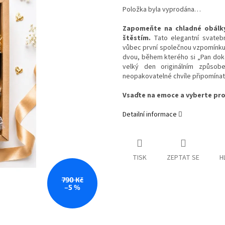
Položka byla vyprodána…
Zapomeňte na chladné obálky
štěstím.
Tato elegantní svatebn
vůbec první společnou vzpomínku 
dvou, během kterého si „Pan dokon
velký den originálním způsob
neopakovatelné chvíle připomínat
Vsaďte na emoce a vyberte pro
Detailní informace
TISK
ZEPTAT SE
H
790 Kč
–5 %