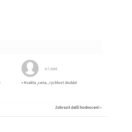
 5 z 5 hvězdiček.
Hodnocení obchodu je 5 z 5 hvězdiček.
4.7.2026
ě
+ Kvalita ,cena , rychlost dodání
Zobrazit další hodnocení