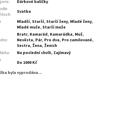
gorie
:
Dárkové balíčky
odle
Svatba
žitosti
:
e
Mladší
,
Starší
,
Starší ženy
,
Mladé ženy
,
:
Mladé muže
,
Starší muže
Bratr
,
Kamarád
,
Kamarádka
,
Muž
,
koho
:
Nevěsta
,
Pár
,
Pro dva
,
Pro zamilované
,
Sestra
,
Žena
,
Ženich
dárku
:
Na poslední chvíli
,
Zajímavý
e
Do 1000 Kč
:
žka byla vyprodána…