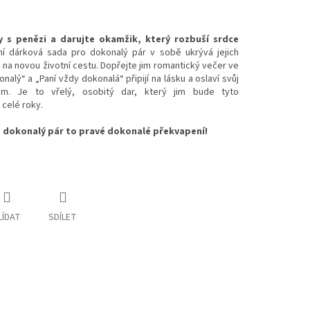
 s penězi a darujte okamžik, který rozbuší srdce
í dárková sada pro dokonalý pár v sobě ukrývá jejich
na novou životní cestu
. Dopřejte jim romantický večer ve
alý“ a „Paní vždy dokonalá“ připijí na lásku a oslaví svůj
em
. Je to vřelý, osobitý dar, který jim bude tyto
 celé roky
.
 dokonalý pár to pravé dokonalé překvapení!
LÍDAT
SDÍLET