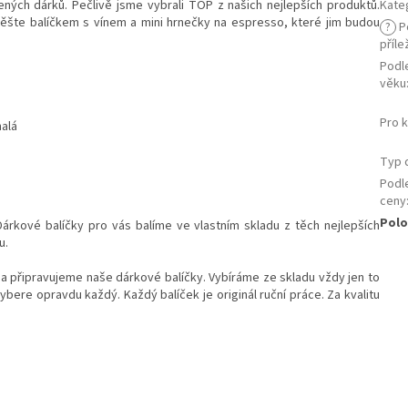
ených dárků. Pečlivě jsme vybrali TOP z našich nejlepších produktů.
Kate
ěšte balíčkem s vínem a mini hrnečky na espresso, které jim budou
?
P
příle
Podl
věku
Pro 
alá
Typ 
Podl
ceny
Polo
árkové balíčky pro vás balíme ve vlastním skladu z těch nejlepších
u.
 a připravujeme naše dárkové balíčky. Vybíráme ze skladu vždy jen to
ybere opravdu každý. Každý balíček je originál ruční práce. Za kvalitu