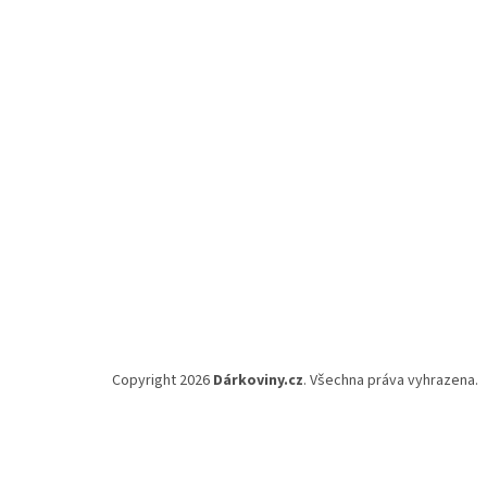
p
a
t
í
Copyright 2026
Dárkoviny.cz
. Všechna práva vyhrazena.