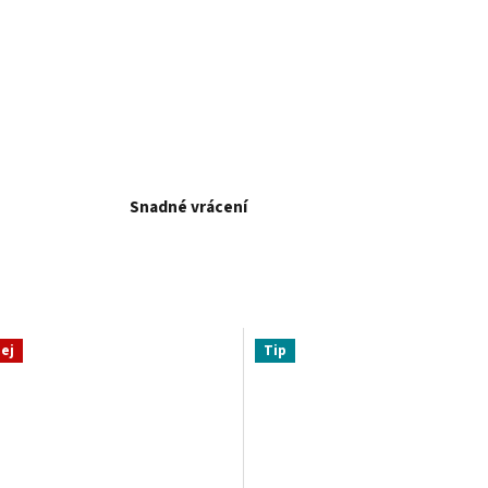
Snadné vrácení
ej
Tip