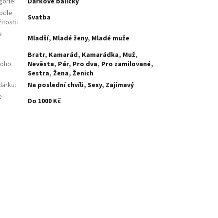
gorie
:
Dárkové balíčky
odle
Svatba
žitosti
:
e
Mladší
,
Mladé ženy
,
Mladé muže
:
Bratr
,
Kamarád
,
Kamarádka
,
Muž
,
koho
:
Nevěsta
,
Pár
,
Pro dva
,
Pro zamilované
,
Sestra
,
Žena
,
Ženich
dárku
:
Na poslední chvíli
,
Sexy
,
Zajímavý
e
Do 1000 Kč
: