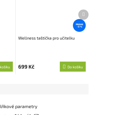
Další
produkt
702 Kč
–0 %
Wellness taštička pro učitelku
699 Kč
košíku
Do košíku
lňkové parametry