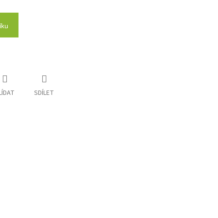
íku
LÍDAT
SDÍLET