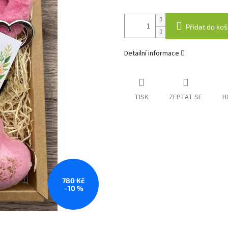
Přidat do koš
Detailní informace
TISK
ZEPTAT SE
H
780 Kč
–10 %