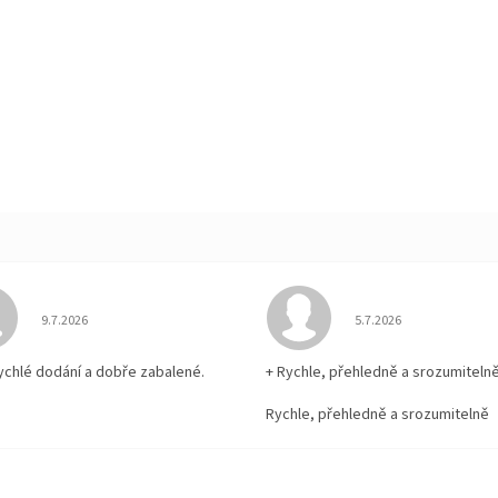
Hodnocení obchodu je 5 z 5 hvězdiček.
Hodnocení obchodu je
9.7.2026
5.7.2026
rychlé dodání a dobře zabalené.
+ Rychle, přehledně a srozumiteln
Rychle, přehledně a srozumitelně