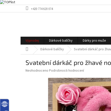
Přejít
+420 774 620 074
na
obsah
Výprodej
Dárkové balíčky
Dárky pro muže
Domů
Dárkové balíčky
Svatební dárkáč pro žha
Svatební dárkáč pro žhavé no
Průměrné
Neohodnoceno
Podrobnosti hodnocení
hodnocení
produktu
je
0,0
z
5
hvězdiček.