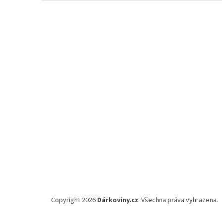
Z
á
p
a
t
í
Copyright 2026
Dárkoviny.cz
. Všechna práva vyhrazena.