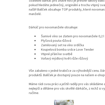
Svatební dárkáč pro žhavé noci je přesně takový balíč
pokud hledáte jedinečný, originální a trochu vtipný sv
našli!! Balíček obsahuje TOP produkty, které novomanžel
manželé.
Dárkáč pro novomanžele obsahuje:
Šumivé víno se zlatem pro novomanžele 0,2 l
Plyšová pouta růžová
Zamilovaný set na víno srdíčka
Koupelová bomba srdce Love Tender
Vtipné přání ke svatbě
Voňavý mýdlový květ růže růžový
Vše zabaleno v jedné krabičce za výhodnější cenu. Dár
produktů. Balíček je dostupný pouze na našem e-shop
Máme rádi svou práci a ještě raději pro vás skládáme 
nejlepší a děláme pro vás skvělé dárkáče, z nichž si vy
ručíme.