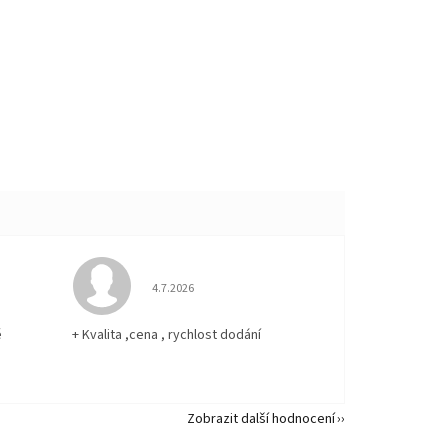
 5 z 5 hvězdiček.
Hodnocení obchodu je 5 z 5 hvězdiček.
4.7.2026
ě
+ Kvalita ,cena , rychlost dodání
Zobrazit další hodnocení