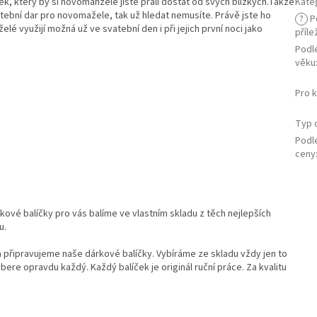
ek, který by si novomanželé jistě přáli dostat od svých blízkých.Takže
Kate
atební dar pro novomažele, tak už hledat nemusíte. Právě jste ho
?
P
é využijí možná už ve svatební den i při jejich první noci jako
příle
Podl
věku
Pro 
Typ 
Podl
ceny
kové balíčky pro vás balíme ve vlastním skladu z těch nejlepších
u.
a připravujeme naše dárkové balíčky. Vybíráme ze skladu vždy jen to
bere opravdu každý. Každý balíček je originál ruční práce. Za kvalitu