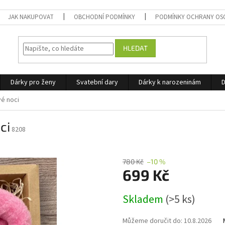
JAK NAKUPOVAT
OBCHODNÍ PODMÍNKY
PODMÍNKY OCHRANY OS
HLEDAT
Dárky pro ženy
Svatební dary
Dárky k narozeninám
D
vé noci
ci
8208
780 Kč
–10 %
699 Kč
Měrná
Skladem
(>5 ks)
cena:
Můžeme doručit do:
10.8.2026