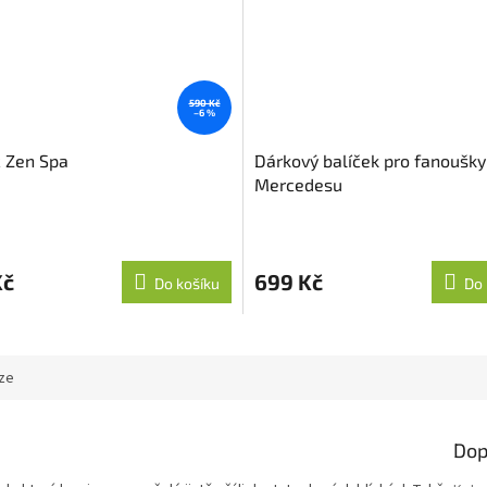
590 Kč
–6 %
 Zen Spa
Dárkový balíček pro fanoušky
Mercedesu
Kč
699 Kč
Do košíku
Do 
ze
Dop