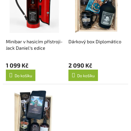
s
p
r
o
d
u
k
Minibar v hasicím přístroji-
Dárkový box Diplomático
t
Jack Daniel's edice
ů
1 099 Kč
2 090 Kč
Do košíku
Do košíku