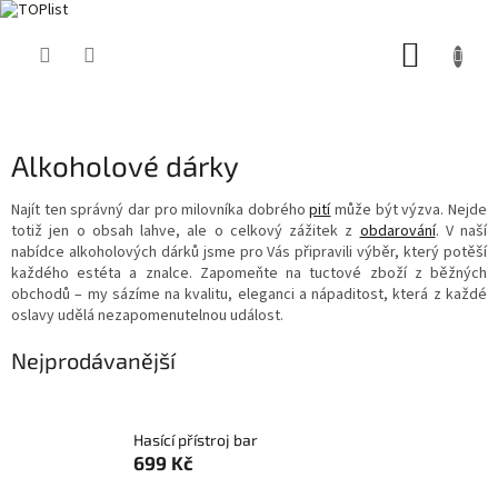
Přejít
NÁKUP
na
obsah
KOŠÍK
Alkoholové dárky
Najít ten správný dar pro milovníka dobrého
pití
může být výzva. Nejde
totiž jen o obsah lahve, ale o celkový zážitek z
obdarování
. V naší
nabídce alkoholových dárků jsme pro Vás připravili výběr, který potěší
každého estéta a znalce. Zapomeňte na tuctové zboží z běžných
obchodů – my sázíme na kvalitu, eleganci a nápaditost, která z každé
oslavy udělá nezapomenutelnou událost.
Nejprodávanější
Hasící přístroj bar
699 Kč