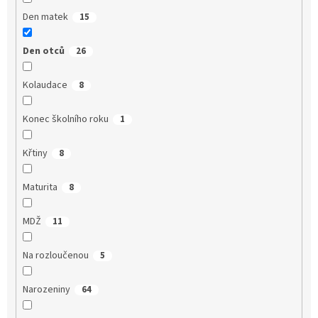
Den matek
15
Den otců
26
Kolaudace
8
Konec školního roku
1
Křtiny
8
Maturita
8
MDŽ
11
Na rozloučenou
5
Narozeniny
64