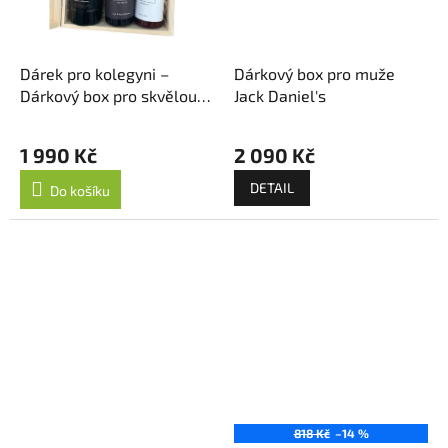
Dárek pro kolegyni –
Dárkový box pro muže
Dárkový box pro skvělou
Jack Daniel's
parťačku
1 990 Kč
2 090 Kč
DETAIL
Do košíku
818 Kč
–14 %