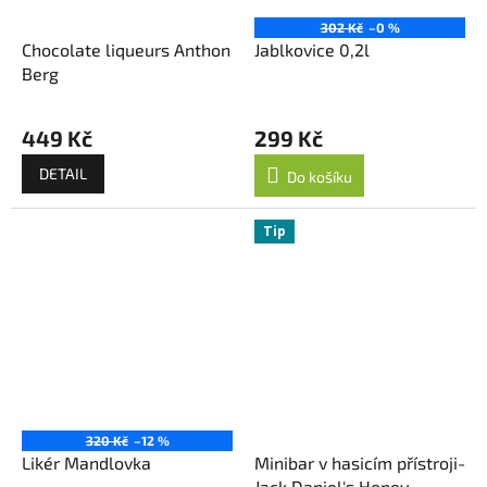
302 Kč
–0 %
Chocolate liqueurs Anthon
Jablkovice 0,2l
Berg
449 Kč
299 Kč
DETAIL
Do košíku
Tip
320 Kč
–12 %
Likér Mandlovka
Minibar v hasicím přístroji-
Jack Daniel's Honey