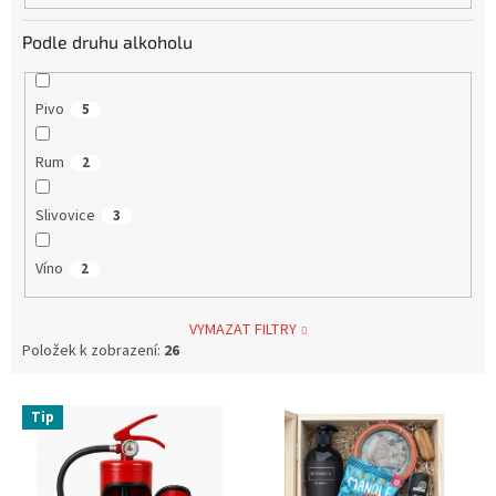
Podle druhu alkoholu
Pivo
5
Rum
2
Slivovice
3
Víno
2
VYMAZAT FILTRY
Položek k zobrazení:
26
V
Tip
ý
p
i