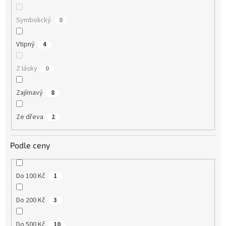
Symbolický
0
Vtipný
4
Z lásky
0
Zajímavý
8
Ze dřeva
2
Podle ceny
Do 100 Kč
1
Do 200 Kč
3
Do 500 Kč
10