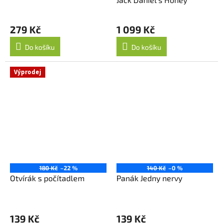
279 Kč
1 099 Kč
Do košíku
Do košíku
Výprodej
180 Kč
–22 %
140 Kč
–0 %
Otvírák s počítadlem
Panák Jedny nervy
139 Kč
139 Kč