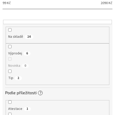
d
99
Kč
2090
Kč
u
k
t
ů
Na skladě
24
Výprodej
6
Novinka
0
Tip
2
Podle příležitosti
?
Atestace
1