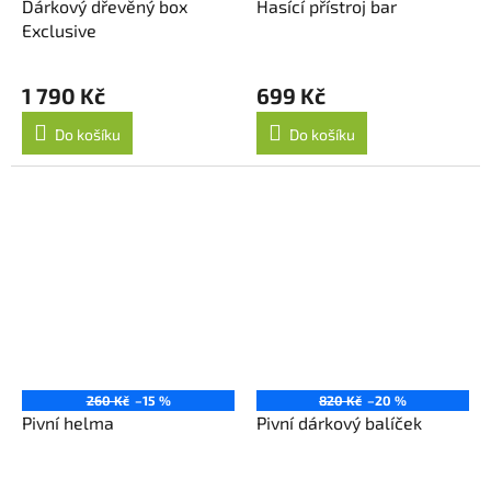
Dárkový dřevěný box
Hasící přístroj bar
Exclusive
1 790 Kč
699 Kč
Do košíku
Do košíku
260 Kč
–15 %
820 Kč
–20 %
Pivní helma
Pivní dárkový balíček