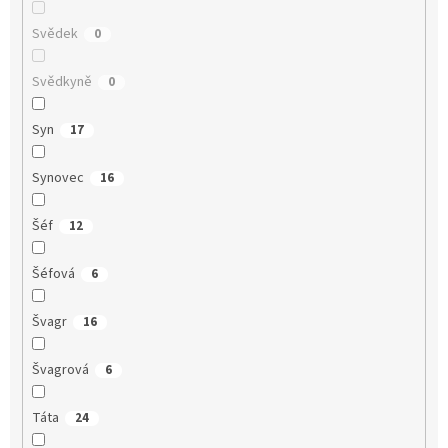
Svědek
0
Svědkyně
0
Syn
17
Synovec
16
Šéf
12
Šéfová
6
Švagr
16
Švagrová
6
Táta
24