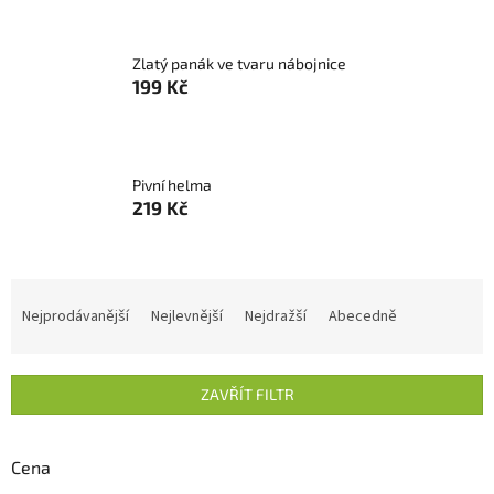
Zlatý panák ve tvaru nábojnice
199 Kč
Pivní helma
219 Kč
Ř
a
Nejprodávanější
Nejlevnější
Nejdražší
Abecedně
z
e
n
ZAVŘÍT FILTR
í
p
r
Cena
o