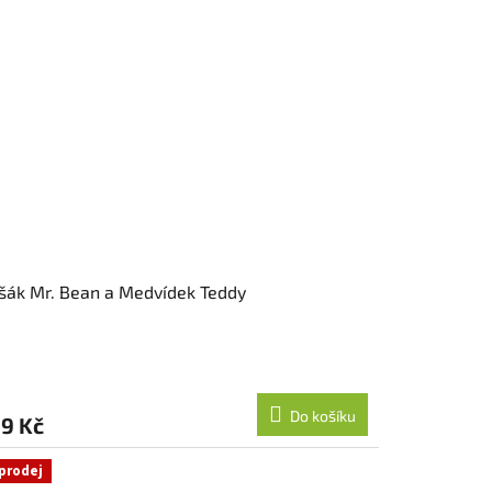
šák Mr. Bean a Medvídek Teddy
Do košíku
9 Kč
prodej