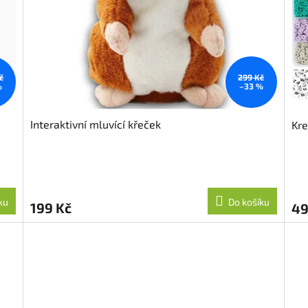
č
299 Kč
%
–33 %
Interaktivní mluvící křeček
Kre
ku
Do košíku
199 Kč
49