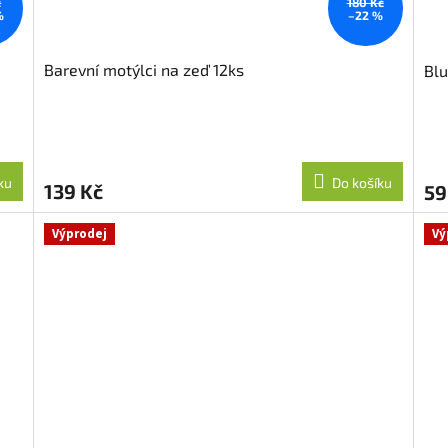
č
180 Kč
%
–22 %
Barevní motýlci na zeď 12ks
Blu
ku
Do košíku
139 Kč
59
Výprodej
Vý