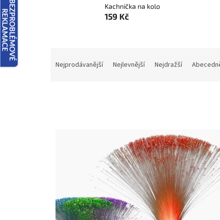
Kachnička na kolo
159 Kč
Ř
a
Nejprodávanější
Nejlevnější
Nejdražší
Abecedn
z
e
n
í
p
V
r
ý
o
p
d
i
u
s
k
p
t
r
ů
o
d
u