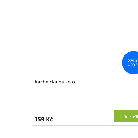
229 K
–30 
Kachnička na kolo
Do koší
159 Kč