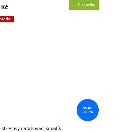
Do košíku
 Kč
prodej
99 Kč
–50 %
istresový natahovací smajlík