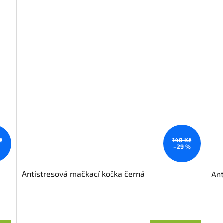
č
140 Kč
–29 %
Antistresová mačkací kočka černá
Ant