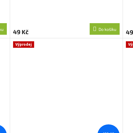
ku
Do košíku
49 Kč
49
Výprodej
Vý