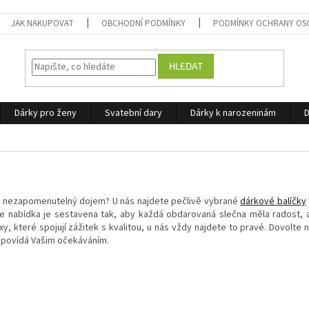
JAK NAKUPOVAT
OBCHODNÍ PODMÍNKY
PODMÍNKY OCHRANY OS
HLEDAT
Dárky pro ženy
Svatební dary
Dárky k narozeninám
D
há nezapomenutelný dojem? U nás najdete pečlivě vybrané
dárkové balíčky
e nabídka je sestavena tak, aby každá obdarovaná slečna měla radost, a 
, které spojují zážitek s kvalitou, u nás vždy najdete to pravé. Dovolte
 odpovídá Vašim očekáváním.