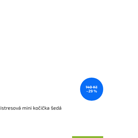
140 Kč
–29 %
istresová mini kočička šedá