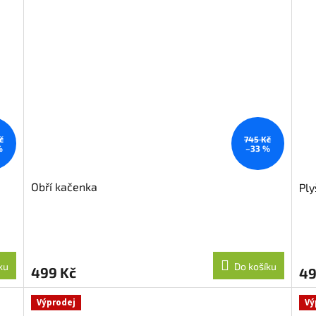
č
745 Kč
%
–33 %
Obří kačenka
Ply
ku
Do košíku
499 Kč
49
Výprodej
Vý