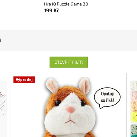
Hra IQ Puzzle Game 3D
199 Kč
ě
OTEVŘÍT FILTR
Výprodej