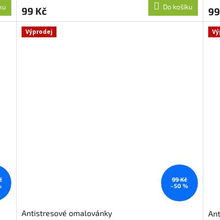
ku
Do košíku
99 Kč
99
Výprodej
Vý
č
99 Kč
%
–50 %
Antistresové omalovánky
Ant