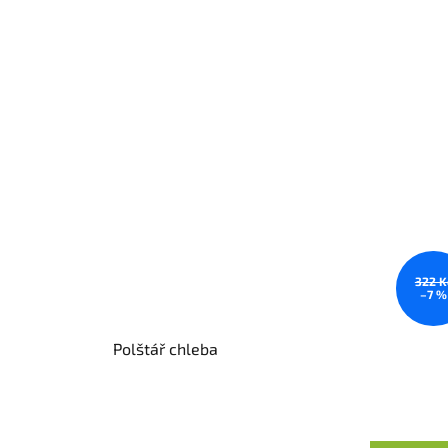
322 K
–7 %
Polštář chleba