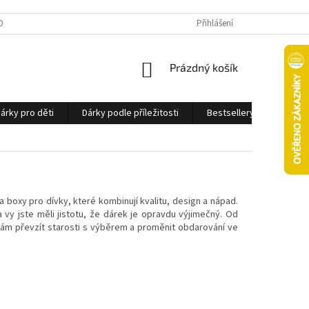
OBNÍCH ÚDAJŮ
Přihlášení
NÁKUPNÍ
Prázdný košík
KOŠÍK
árky pro děti
Dárky podle příležitosti
Bestsellery
Ostatn
a boxy pro dívky, které kombinují kvalitu, design a nápad.
vy jste měli jistotu, že dárek je opravdu výjimečný. Od
 nám převzít starosti s výběrem a proměnit obdarování ve