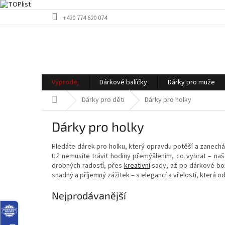
Přejít
+420 774 620 074
na
obsah
Výprodej
Dárkové balíčky
Dárky pro muže
Domů
Dárky pro děti
Dárky pro holky
Dárky pro holky
Hledáte dárek pro holku, který opravdu potěší a zanec
Už nemusíte trávit hodiny přemýšlením, co vybrat – naš
drobných radostí, přes
kreativní
sady, až po dárkové boxy
snadný a příjemný zážitek – s elegancí a vřelostí, která
Nejprodávanější