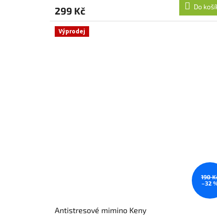
Do koší
299 Kč
Výprodej
190 K
–32 
Antistresové mimino Keny