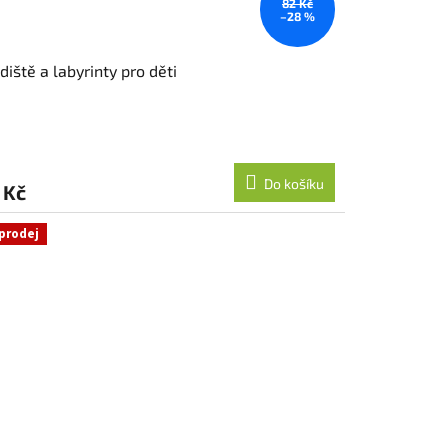
82 Kč
–28 %
diště a labyrinty pro děti
Do košíku
 Kč
prodej