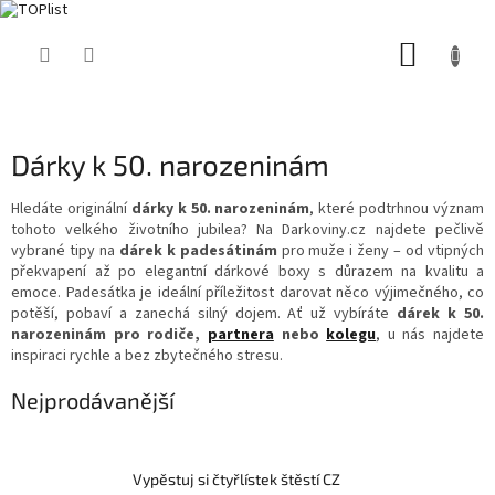
Přejít
NÁKUP
na
obsah
KOŠÍK
Dárky k 50. narozeninám
Hledáte originální
dárky k 50. narozeninám
, které podtrhnou význam
tohoto velkého životního jubilea? Na Darkoviny.cz najdete pečlivě
vybrané tipy na
dárek k padesátinám
pro muže i ženy – od vtipných
překvapení až po elegantní dárkové boxy s důrazem na kvalitu a
emoce. Padesátka je ideální příležitost darovat něco výjimečného, co
potěší, pobaví a zanechá silný dojem. Ať už vybíráte
dárek k 50.
narozeninám pro rodiče,
partnera
nebo
kolegu
, u nás najdete
inspiraci rychle a bez zbytečného stresu.
Nejprodávanější
Vypěstuj si čtyřlístek štěstí CZ