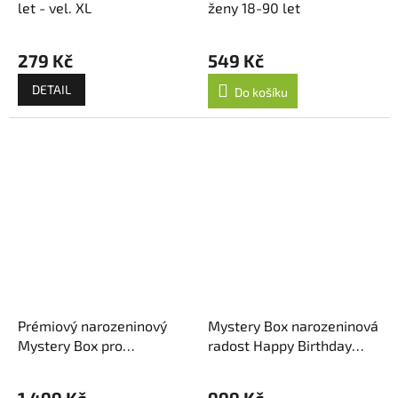
let - vel. XL
ženy 18-90 let
Průměrné
hodnocení
279 Kč
549 Kč
produktu
je
DETAIL
Do košíku
5,0
z
5
hvězdiček.
Prémiový narozeninový
Mystery Box narozeninová
Mystery Box pro
radost Happy Birthday
gentlemana Deluxe
Edition
Edition
1 499 Kč
999 Kč