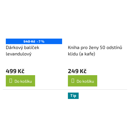
540 Kč
–7 %
Dárkový balíček
Kniha pro ženy 50 odstínů
levandulový
klidu (a kafe)
499 Kč
249 Kč
Do košíku
Do košíku
Tip