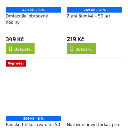
420 Kč
–16 %
249 Kč
–12 %
Omlazující obrácené
Zlaté šumivé - 50 let
hodiny
349 Kč
219 Kč
Do košíku
Do košíku
Výprodej
299 Kč
–6 %
Pánské tričko Trvalo mi 50
Narozeninový Dárkáč pro