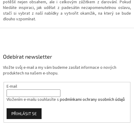
potěšil nejen obsahem, ale i celkovým zážitkem z darování. Pokud
hledáte inspiraci, jak udělat z padesátin nezapomenutelnou oslavu,
stačí si vybrat z naší nabídky a vytvořit okamžik, na který se bude
dlouho vzpomínat.
Z
á
p
a
Odebírat newsletter
t
í
Vložte svůj e-mail a my vám budeme zasílat informace o nových
produktech na našem e-shopu.
E-mail
Vložením e-mailu souhlasíte s
podmínkami ochrany osobních údajů
PŘIHLÁSIT SE