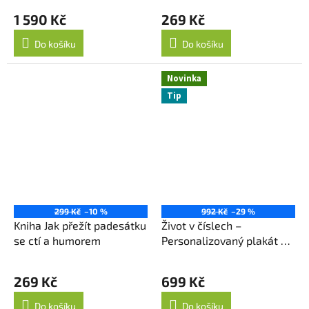
1 590 Kč
269 Kč
Do košíku
Do košíku
Novinka
Tip
299 Kč
–10 %
992 Kč
–29 %
Kniha Jak přežít padesátku
Život v číslech –
se ctí a humorem
Personalizovaný plakát z
data narození
269 Kč
699 Kč
Do košíku
Do košíku