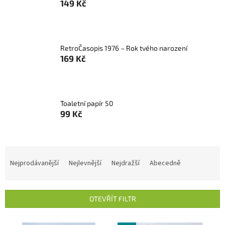
149 Kč
RetroČasopis 1976 – Rok tvého narození
169 Kč
Toaletní papír 50
99 Kč
Ř
a
Nejprodávanější
Nejlevnější
Nejdražší
Abecedně
z
e
n
OTEVŘÍT FILTR
í
p
V