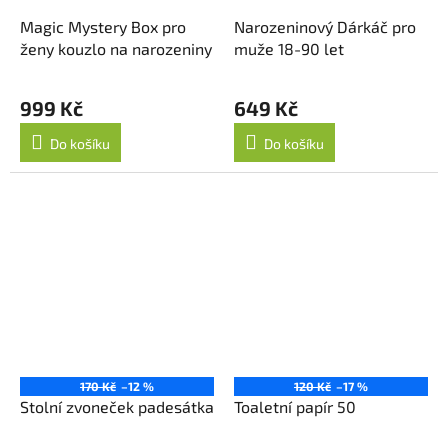
Magic Mystery Box pro
Narozeninový Dárkáč pro
ženy kouzlo na narozeniny
muže 18-90 let
999 Kč
649 Kč
Do košíku
Do košíku
170 Kč
–12 %
120 Kč
–17 %
Stolní zvoneček padesátka
Toaletní papír 50