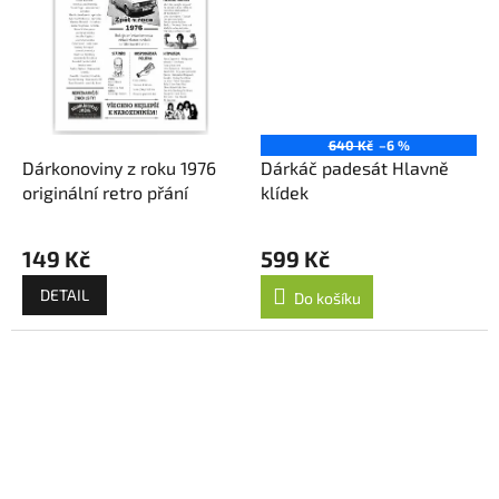
640 Kč
–6 %
Dárkonoviny z roku 1976
Dárkáč padesát Hlavně
originální retro přání
klídek
149 Kč
599 Kč
DETAIL
Do košíku