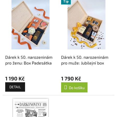
r
Tip
ý
o
p
d
i
u
s
k
p
t
r
ů
o
d
u
k
Dárek k 50. narozeninám
Dárek k 50. narozeninám
t
pro ženu: Box Padesátka
pro muže: Jubilejní box
ů
1 190 Kč
1 790 Kč
DETAIL
Do košíku