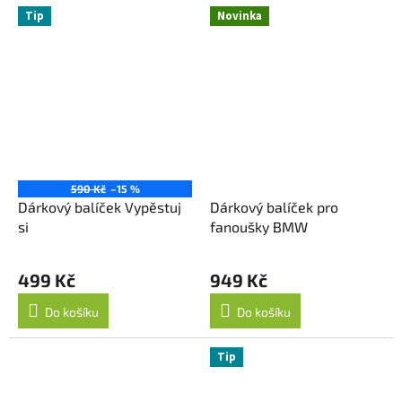
Tip
Novinka
590 Kč
–15 %
Dárkový balíček Vypěstuj
Dárkový balíček pro
si
fanoušky BMW
499 Kč
949 Kč
Do košíku
Do košíku
Tip