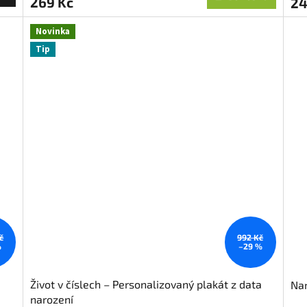
269 Kč
24
Novinka
Tip
č
992 Kč
%
–29 %
Život v číslech – Personalizovaný plakát z data
Nar
narození