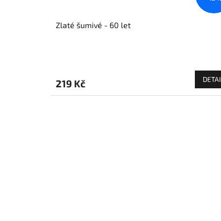
Zlaté šumivé - 60 let
DETAI
219 Kč