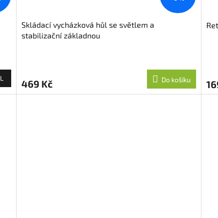
Skládací vycházková hůl se světlem a
Ret
stabilizační základnou
L
Do košíku
469 Kč
16