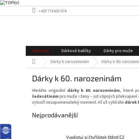
Přejít
+420 774 620 074
na
obsah
Výprodej
Dárkové balíčky
Dárky pro muže
Domů
Dárky k narozeninám
Dárky k 60. narozen
Dárky k 60. narozeninám
Hledáte originální
dárky k 60. narozeninám
, které p
šedesátinám
pro muže i ženy – od vtipných překvapení a
vytvoří nezapomenutelný moment. Ať už vybíráte
dárek 
Nejprodávanější
Vypěstuj si čtyřlístek štěstí CZ