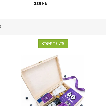
239 Kč
ě
OTEVŘÍT FILTR