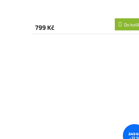
Do koší
799 Kč
249 K
–12 