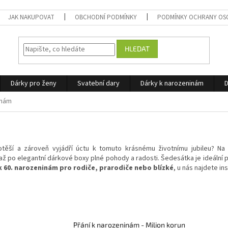
JAK NAKUPOVAT
OBCHODNÍ PODMÍNKY
PODMÍNKY OCHRANY OS
HLEDAT
Dárky pro ženy
Svatební dary
Dárky k narozeninám
D
inám
otěší a zároveň vyjádří úctu k tomuto krásnému životnímu jubileu? Na
ž po elegantní dárkové boxy plné pohody a radosti. Šedesátka je ideální 
k 60. narozeninám pro rodiče, prarodiče nebo blízké
, u nás najdete in
Přání k narozeninám - Milion korun