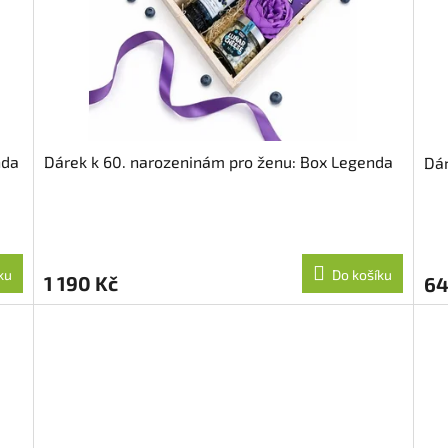
nda
Dárek k 60. narozeninám pro ženu: Box Legenda
Dár
ku
Do košíku
1 190 Kč
64