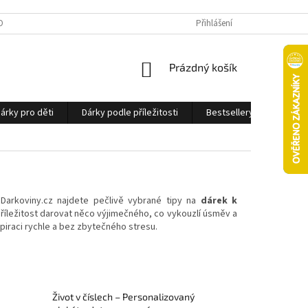
OBNÍCH ÚDAJŮ
Přihlášení
NÁKUPNÍ
Prázdný košík
KOŠÍK
árky pro děti
Dárky podle příležitosti
Bestsellery
Ostatn
 Darkoviny.cz najdete pečlivě vybrané tipy na
dárek k
příležitost darovat něco výjimečného, co vykouzlí úsměv a
spiraci rychle a bez zbytečného stresu.
Život v číslech – Personalizovaný