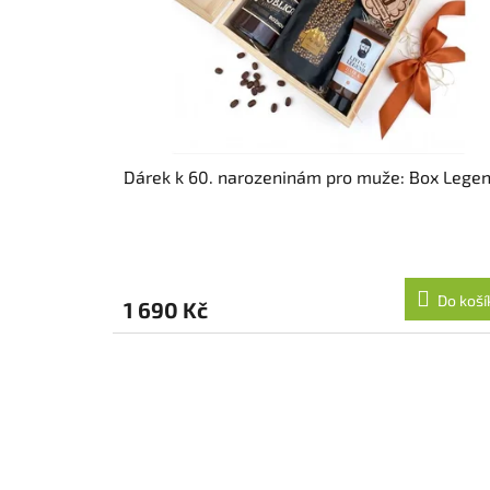
k
t
ů
Dárek k 60. narozeninám pro muže: Box Lege
Do koší
1 690 Kč