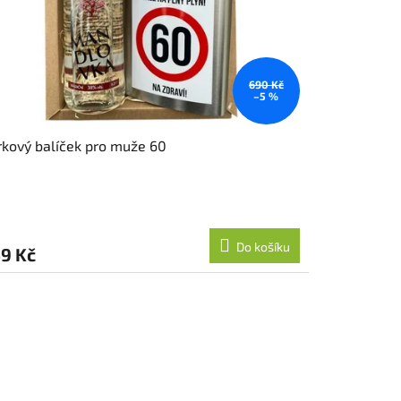
690 Kč
–5 %
kový balíček pro muže 60
Do košíku
9 Kč