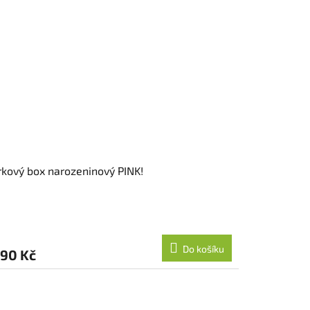
kový box narozeninový PINK!
Do košíku
590 Kč