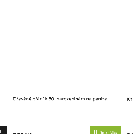
Dřevěné přání k 60. narozeninám na peníze
Kni
L
Do košíku