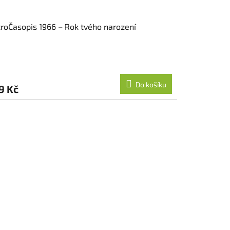
roČasopis 1966 – Rok tvého narození
Do košíku
9 Kč