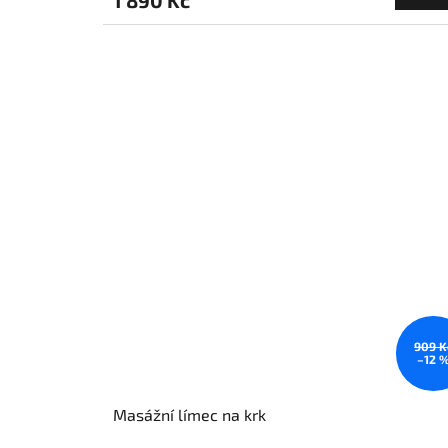
1 890 Kč
909 K
–12 
Masážní límec na krk