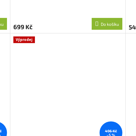
ku
Do košíku
699 Kč
54
Výprodej
č
496 Kč
%
–5 %