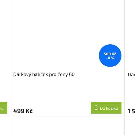
500 Kč
–0 %
Dárkový balíček pro ženy 60
Dár
ku
Do košíku
499 Kč
1 