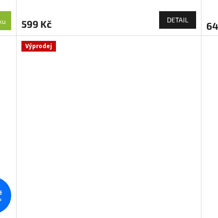
DETAIL
ku
599 Kč
64
Výprodej
č
%