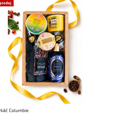
prodej
rkáč Columbie