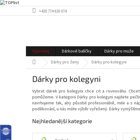
Přejít
+420 774 620 074
na
obsah
Výprodej
Dárkové balíčky
Dárky pro muže
Domů
Dárky pro ženy
Dárky pro kolegyni
Dárky pro kolegyni
Vybrat dárek pro kolegyni chce cit a rovnováhu. Chcet
pomůžeme. V kategorii Dárky pro kolegyni najdete pečl
navrhujeme tak, aby působil profesionálně, mile a s n
poděkování, u nás máte výběr vyřešený. Dárky vymýšlíme z
Nejhledanější kategorie