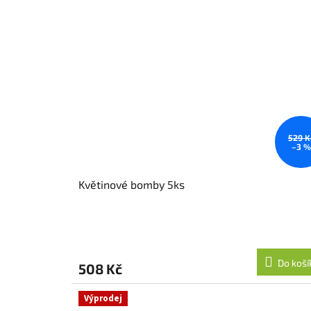
529 K
–3 %
Květinové bomby 5ks
Do koší
508 Kč
Výprodej