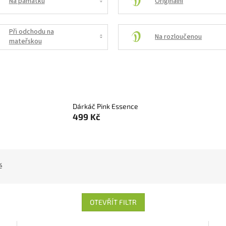
Na památku
Originální
Při odchodu na
Na rozloučenou
mateřskou
Dárkáč Pink Essence
499 Kč
ě
OTEVŘÍT FILTR