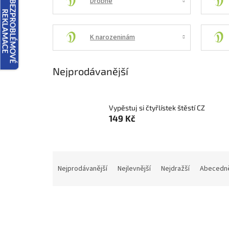
Drobné
K narozeninám
Nejprodávanější
Vypěstuj si čtyřlístek štěstí CZ
149 Kč
Ř
a
Nejprodávanější
Nejlevnější
Nejdražší
Abecedn
z
e
n
í
p
V