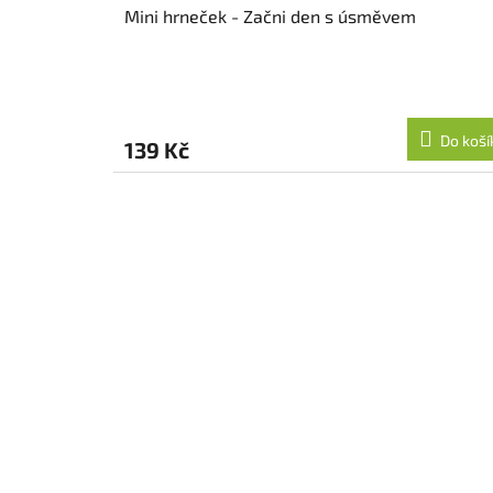
Mini hrneček - Začni den s úsměvem
Do koší
139 Kč