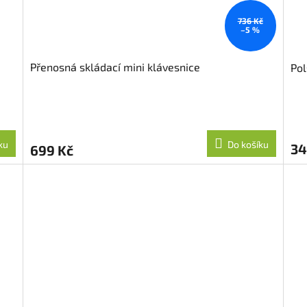
736 Kč
–5 %
Přenosná skládací mini klávesnice
Pol
ku
Do košíku
34
699 Kč