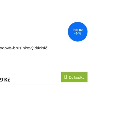
590 Kč
–6 %
odovo-brusinkový dárkáč
Do košíku
9 Kč