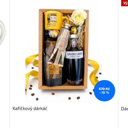
Vý
670 Kč
–10 %
Kafíčkový dárkáč
Dá