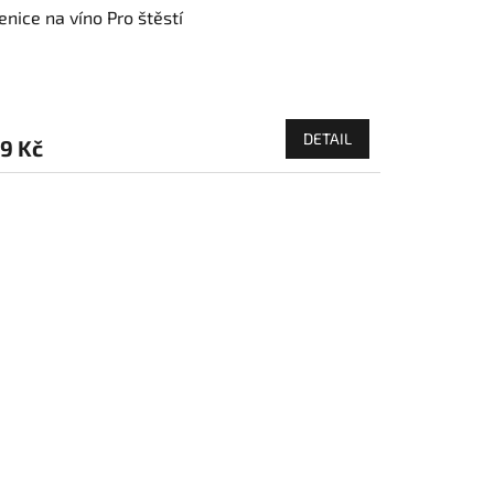
enice na víno Pro štěstí
DETAIL
9 Kč