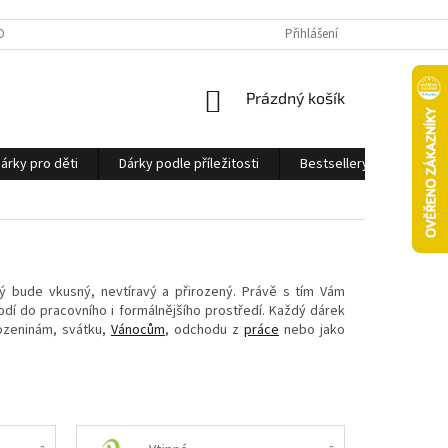
OBNÍCH ÚDAJŮ
Přihlášení
NÁKUPNÍ
Prázdný košík
KOŠÍK
árky pro děti
Dárky podle příležitosti
Bestsellery
Ostatn
rý bude vkusný, nevtíravý a přirozený. Právě s tím Vám
hodí do pracovního i formálnějšího prostředí. Každý dárek
rozeninám, svátku,
Vánocům
, odchodu z
práce
nebo jako
.