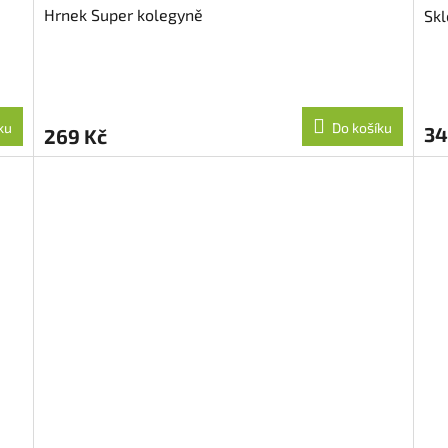
Hrnek Super kolegyně
Skl
ku
Do košíku
34
269 Kč