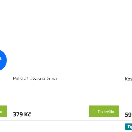
č
Polštář Úžasná žena
Kos
ku
Do košíku
379 Kč
59
Ti