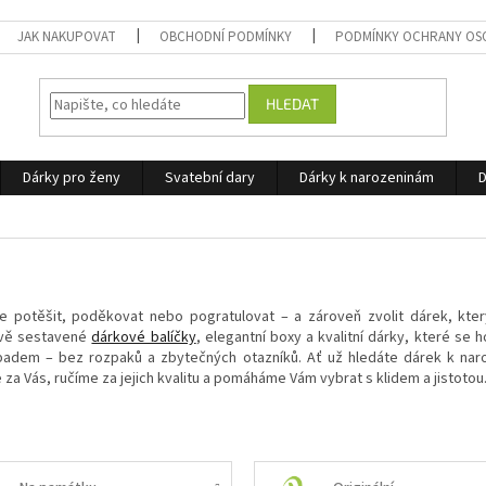
JAK NAKUPOVAT
OBCHODNÍ PODMÍNKY
PODMÍNKY OCHRANY OS
HLEDAT
Dárky pro ženy
Svatební dary
Dárky k narozeninám
D
e potěšit, poděkovat nebo pogratulovat – a zároveň zvolit dárek, kte
ivě sestavené
dárkové balíčky
, elegantní boxy a kvalitní dárky, které se 
ápadem – bez rozpaků a zbytečných otazníků. Ať už hledáte dárek k na
a Vás, ručíme za jejich kvalitu a pomáháme Vám vybrat s klidem a jistotou