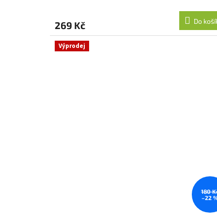
Do koší
269 Kč
Výprodej
180 K
–22 