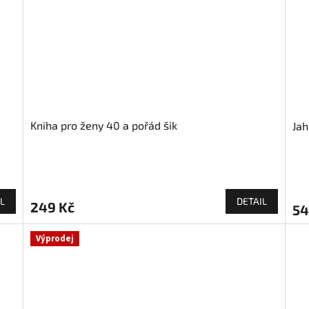
Kniha pro ženy 40 a pořád šik
Jah
L
DETAIL
249 Kč
54
Výprodej