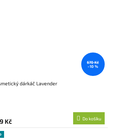
670 Kč
–10 %
metický dárkáč Lavender
Do košíku
9 Kč
p