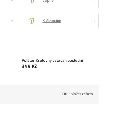
Vtipné
K Vánocům
Polštář Královny vstávají poslední
349 Kč
101
položek celkem