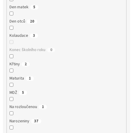
Den matek
5
Den otců
20
Kolaudace
3
Konec školního roku
0
Křtiny
2
Maturita
1
MDŽ
5
Na rozloučenou
1
Narozeniny
37