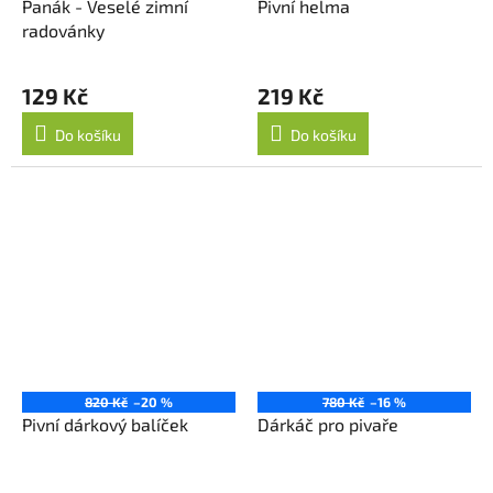
Panák - Veselé zimní
Pivní helma
radovánky
129 Kč
219 Kč
Do košíku
Do košíku
820 Kč
–20 %
780 Kč
–16 %
Pivní dárkový balíček
Dárkáč pro pivaře