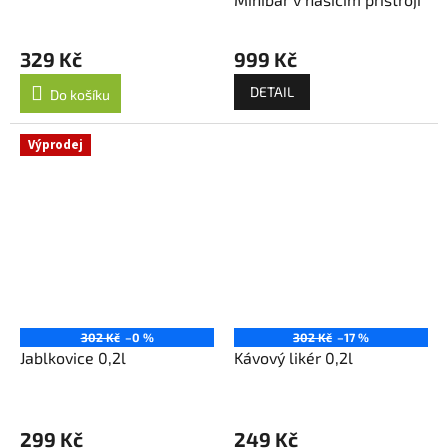
329 Kč
999 Kč
DETAIL
Do košíku
Výprodej
302 Kč
–0 %
302 Kč
–17 %
Jablkovice 0,2l
Kávový likér 0,2l
299 Kč
249 Kč