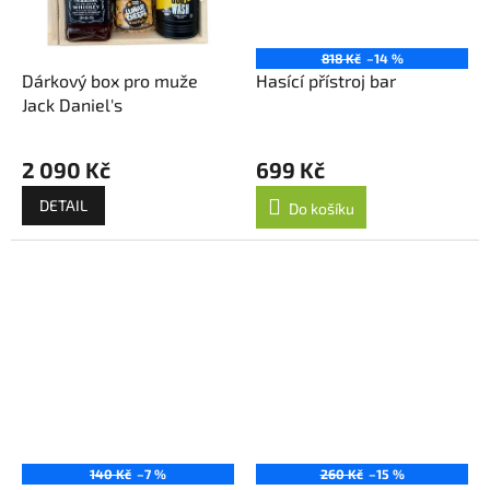
818 Kč
–14 %
Dárkový box pro muže
Hasící přístroj bar
Jack Daniel's
2 090 Kč
699 Kč
DETAIL
Do košíku
140 Kč
–7 %
260 Kč
–15 %