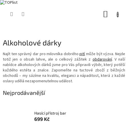
Přejít
NÁKUP
na
obsah
KOŠÍK
Alkoholové dárky
Najít ten správný dar pro milovníka dobrého
pití
může být výzva. Nejde
totiž jen o obsah lahve, ale o celkový zážitek z
obdarování
. V naší
nabídce alkoholových dárků jsme pro Vás připravili výběr, který potěší
každého estéta a znalce. Zapomeňte na tuctové zboží z běžných
obchodů – my sázíme na kvalitu, eleganci a nápaditost, která z každé
oslavy udělá nezapomenutelnou událost.
Nejprodávanější
Hasící přístroj bar
699 Kč