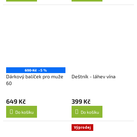
z
5
hvězdiček.
690 Kč
–5 %
Dárkový balíček pro muže
Deštník - láhev vína
60
649 Kč
399 Kč
Do košíku
Do košíku
Výprodej