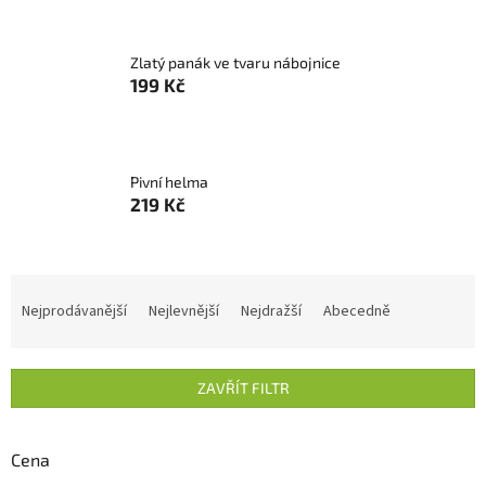
Zlatý panák ve tvaru nábojnice
199 Kč
Pivní helma
219 Kč
Ř
a
Nejprodávanější
Nejlevnější
Nejdražší
Abecedně
z
e
n
ZAVŘÍT FILTR
í
p
r
Cena
o