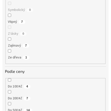
Symbolický
0
Vtipný
7
Z lásky
0
Zajímavý
7
Ze dřeva
1
Podle ceny
Do 100 Kč
4
Do 200 Kč
7
Do 500 Kč
14