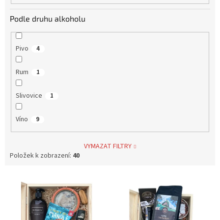
Podle druhu alkoholu
Pivo
4
Rum
1
Slivovice
1
Víno
9
VYMAZAT FILTRY
Položek k zobrazení:
40
V
ý
p
i