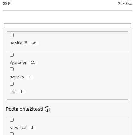
d
89
Kč
2090
Kč
u
k
t
ů
Na skladě
36
Výprodej
11
Novinka
1
Tip
1
Podle příležitosti
?
Atestace
1