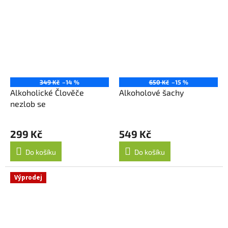
349 Kč
–14 %
650 Kč
–15 %
Alkoholické Člověče
Alkoholové šachy
nezlob se
299 Kč
549 Kč
Do košíku
Do košíku
Výprodej