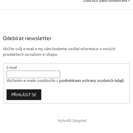
Zobrazit další hodnocení
Z
á
p
a
Odebírat newsletter
t
í
Vložte svůj e-mail a my vám budeme zasílat informace o nových
produktech na našem e-shopu.
E-mail
Vložením e-mailu souhlasíte s
podmínkami ochrany osobních údajů
PŘIHLÁSIT SE
Vytvořil Shoptet