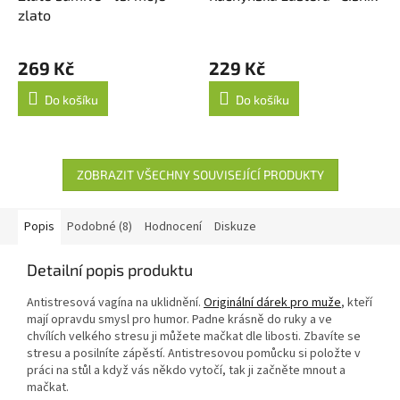
zlato
269 Kč
229 Kč
Do košíku
Do košíku
ZOBRAZIT VŠECHNY SOUVISEJÍCÍ PRODUKTY
Popis
Podobné (8)
Hodnocení
Diskuze
Detailní popis produktu
Antistresová vagína na uklidnění.
Originální dárek pro muže
, kteří
mají opravdu smysl pro humor. Padne krásně do ruky a ve
chvílích velkého stresu ji můžete mačkat dle libosti. Zbavíte se
stresu a posilníte zápěstí. Antistresovou pomůcku si položte v
práci na stůl a když vás někdo vytočí, tak ji začněte mnout a
mačkat.