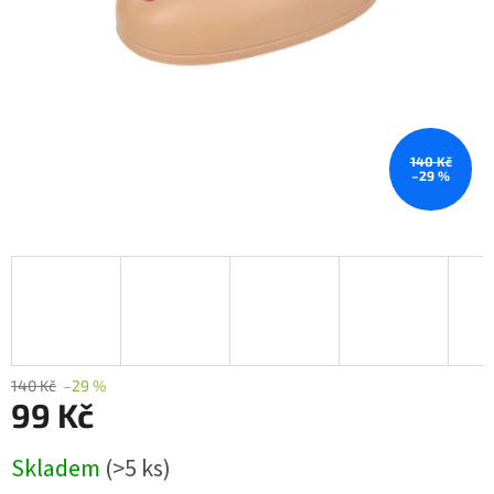
140 Kč
–29 %
140 Kč
–29 %
99 Kč
Měrná
Skladem
(>5 ks)
cena: