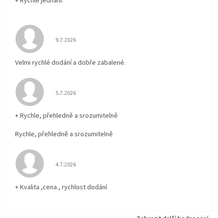
+ Rychlé jednání.
Hodnocení obchodu je 5 z 5 hvězdiček.
9.7.2026
Velmi rychlé dodání a dobře zabalené.
Hodnocení obchodu je 5 z 5 hvězdiček.
5.7.2026
+ Rychle, přehledně a srozumitelně
Rychle, přehledně a srozumitelně
Hodnocení obchodu je 5 z 5 hvězdiček.
4.7.2026
+ Kvalita ,cena , rychlost dodání