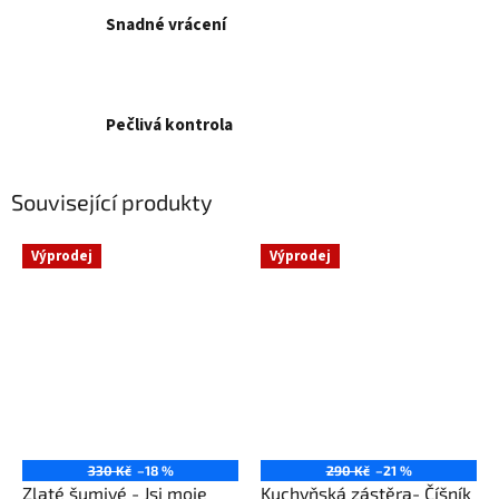
Snadné vrácení
Pečlivá kontrola
Související produkty
Výprodej
Výprodej
330 Kč
–18 %
290 Kč
–21 %
Zlaté šumivé - Jsi moje
Kuchyňská zástěra- Číšník