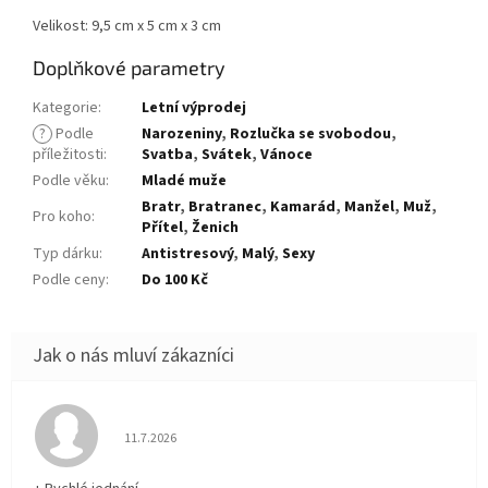
Velikost: 9,5 cm x 5 cm x 3 cm
Doplňkové parametry
Kategorie
:
Letní výprodej
?
Podle
Narozeniny
,
Rozlučka se svobodou
,
příležitosti
:
Svatba
,
Svátek
,
Vánoce
Podle věku
:
Mladé muže
Bratr
,
Bratranec
,
Kamarád
,
Manžel
,
Muž
,
Pro koho
:
Přítel
,
Ženich
Typ dárku
:
Antistresový
,
Malý
,
Sexy
Podle ceny
:
Do 100 Kč
Hodnocení obchodu je 5 z 5 hvězdiček.
11.7.2026