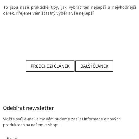
To jsou naše praktické tipy, jak vybrat ten nejlepší a nejvhodnější
dárek. Přejeme vám šťastný výběr a vše nejlepší.
PŘEDCHOZÍ ČLÁNEK
DALŠÍ ČLÁNEK
Z
á
p
a
Odebírat newsletter
t
í
Vložte svůj e-mail a my vám budeme zasílat informace o nových
produktech na našem e-shopu.
E-mail