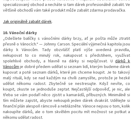
specializovaný obchod a necháte si tam dárek profesionálně zabalit. Ve
většině obchodů vám také produkt může zabalit zdarma prodavačka.
Jak originálně zabalit dárek
.
10. Vánoční dárky
„Odešlete balíčky s vánočními dárky brzy, ať je pošta může ztratit
přesně o Vánocích.“ — Johnny Carson. Speciální výjimečná kapitola jsou
dárky k Vánocům. Tady obzvlášť platí výše uvedená pravidla,
nekupovat to co minulý rok, nakupovat s předstihem, využívat
spolehlivé obchody, a hlavně na dárky si nepůjčovat. U
dárků k
Vánocům
je dobré předem udělat si seznam lidí, kterým budeme dárek
kupovat a poté seznam dárků, které jim chceme koupit. Je to takový
malý rituál, kdy se nad každým na chvíli zamyslíte, protože je hezké
udělat někomu radost. Zbytečně se nestresujte. Když nevíte, co
koupit, zkuste se jednoduše zeptat. Nejčastější odpověď, je nic, ale
třeba se vám podaří něco zjistit u kamarádů, příbuzných. Minimálně si
tím můžete zajistit, abyste nekoupili jeden dárek dvakrát. Udělejte si
finanční plán alespoň rámcově a neblázněte. Vánoce nejsou o tom, kolik
nakoupíte dárků, ale o tom skvělém pocitu mít možnost se potkat a
někomu udělat radost.