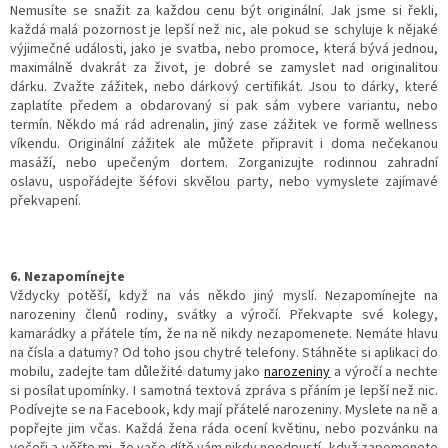
Nemusíte se snažit za každou cenu být originální. Jak jsme si řekli,
každá malá pozornost je lepší než nic, ale pokud se schyluje k nějaké
výjimečné události, jako je svatba, nebo promoce, která bývá jednou,
maximálně dvakrát za život, je dobré se zamyslet nad originalitou
dárku. Zvažte zážitek, nebo dárkový certifikát. Jsou to dárky, které
zaplatíte předem a obdarovaný si pak sám vybere variantu, nebo
termín. Někdo má rád adrenalin, jiný zase zážitek ve formě wellness
víkendu. Originální zážitek ale můžete připravit i doma nečekanou
masáží, nebo upečeným dortem. Zorganizujte rodinnou zahradní
oslavu, uspořádejte šéfovi skvělou party, nebo vymyslete zajímavé
překvapení.
6. Nezapomínejte
Vždycky potěší, když na vás někdo jiný myslí. Nezapomínejte na
narozeniny členů rodiny, svátky a výročí. Překvapte své kolegy,
kamarádky a přátele tím, že na ně nikdy nezapomenete. Nemáte hlavu
na čísla a datumy? Od toho jsou chytré telefony. Stáhněte si aplikaci do
mobilu, zadejte tam důležité datumy jako
narozeniny
a výročí a nechte
si posílat upomínky. I samotná textová zpráva s přáním je lepší než nic.
Podívejte se na Facebook, kdy mají přátelé narozeniny. Myslete na ně a
popřejte jim včas. Každá žena ráda ocení květinu, nebo pozvánku na
večeři a věřte mi, že vaše dítě vám nikdy neodpustí, když zapomenete