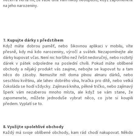
na jeho narozeniny.
7. Kupujte dárky s předstihem
Když máte dobrou paměť, nebo šikovnou aplikaci v mobilu, víte
přesně, kdy má kdo narozeniny, výročí a svátek. Nezapomínejte ale
dárky kupovat včas. Není nic horšího než řešit nedoručný, nebo rozbitý
dárek v pátek odpoledne na poslední chvíli. Pokud máte oblíbené
obchody a nějaký produkt vás zaujme, nebojte se kupovat tu a tam
něco do zásoby. Nemusíte mít doma plnou almaru dárků, nebo
seschlou květinu, ale lahev dobrého vína, hračka pro dítě, nebo velká
čokoláda se hodí vždycky. Zajímavá kniha, pěkné tričko, nebo zajímavý
šperk vám nezaberou mnoho místa, ale když se vám stane, že
zapomenete, můžete jednoduše vybrat něco, co jste si koupili
předem. Vyplatí se to.
8. Využijte spolehlivé obchody
Každý má svoje oblíbené obchody, kam rád chodí nakupovat. Někdo