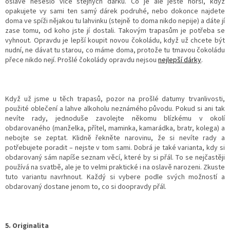
oslavě nesešlo více stejných dárků. Co je ale ještě horší, když
opakujete vy sami ten samý dárek podruhé, nebo dokonce najdete
doma ve spíži nějakou tu lahvinku (stejně to doma nikdo nepije) a dáte jí
zase tomu, od koho jste jí dostali. Takovým trapasům je potřeba se
vyhnout. Opravdu je lepší koupit novou čokoládu, když už chcete být
nudní, ne dávat tu starou, co máme doma, protože tu tmavou čokoládu
přece nikdo nejí. Prošlé čokolády opravdu nejsou
nejlepší dárky
.
Když už jsme u těch trapasů, pozor na prošlé datumy trvanlivosti,
použité oblečení a lahve alkoholu neznámého původu. Pokud si ani tak
nevíte rady, jednoduše zavolejte někomu blízkému v okolí
obdarovaného (manželka, přítel, maminka, kamarádka, bratr, kolega) a
nebojte se zeptat. Klidně řekněte narovinu, že si nevíte rady a
potřebujete poradit – nejste v tom sami. Dobrá je také varianta, kdy si
obdarovaný sám napíše seznam věcí, které by si přál. To se nejčastěji
používá na svatbě, ale je to velmi praktické i na oslavě narozeni. Zkuste
tuto variantu navrhnout. Každý si vybere podle svých možností a
obdarovaný dostane jenom to, co si doopravdy přál.
5. Originalita