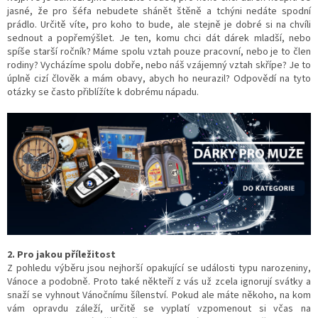
jasné, že pro šéfa nebudete shánět štěně a tchýni nedáte spodní
prádlo. Určitě víte, pro koho to bude, ale stejně je dobré si na chvíli
sednout a popřemýšlet. Je ten, komu chci dát dárek mladší, nebo
spíše starší ročník? Máme spolu vztah pouze pracovní, nebo je to člen
rodiny? Vycházíme spolu dobře, nebo náš vzájemný vztah skřípe? Je to
úplně cizí člověk a mám obavy, abych ho neurazil? Odpovědí na tyto
otázky se často přiblížíte k dobrému nápadu.
2. Pro jakou příležitost
Z pohledu výběru jsou nejhorší opakující se události typu narozeniny,
Vánoce a podobně. Proto také někteří z vás už zcela ignorují svátky a
snaží se vyhnout Vánočnímu šílenství. Pokud ale máte někoho, na kom
vám opravdu záleží, určitě se vyplatí vzpomenout si včas na