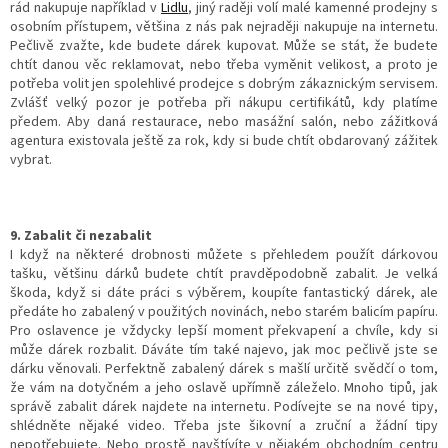
rád nakupuje například v
Lidlu
, jiný raději volí malé kamenné prodejny s
osobním přístupem, většina z nás pak nejraději nakupuje na internetu.
Pečlivě zvažte, kde budete dárek kupovat. Může se stát, že budete
chtít danou věc reklamovat, nebo třeba vyměnit velikost, a proto je
potřeba volit jen spolehlivé prodejce s dobrým zákaznickým servisem.
Zvlášť velký pozor je potřeba při nákupu certifikátů, kdy platíme
předem. Aby daná restaurace, nebo masážní salón, nebo zážitková
agentura existovala ještě za rok, kdy si bude chtít obdarovaný zážitek
vybrat.
9. Zabalit či nezabalit
I když na některé drobnosti můžete s přehledem použít dárkovou
tašku, většinu dárků budete chtít pravděpodobně zabalit. Je velká
škoda, když si dáte práci s výběrem, koupíte fantastický dárek, ale
předáte ho zabalený v použitých novinách, nebo starém balicím papíru.
Pro oslavence je vždycky lepší moment překvapení a chvíle, kdy si
může dárek rozbalit. Dáváte tím také najevo, jak moc pečlivě jste se
dárku věnovali. Perfektně zabalený dárek s mašlí určitě svědčí o tom,
že vám na dotyčném a jeho oslavě upřímně záleželo. Mnoho tipů, jak
správě zabalit dárek najdete na internetu. Podívejte se na nové tipy,
shlédněte nějaké video. Třeba jste šikovní a zruční a žádní tipy
nepotřebujete. Nebo prostě navštívíte v nějakém obchodním centru