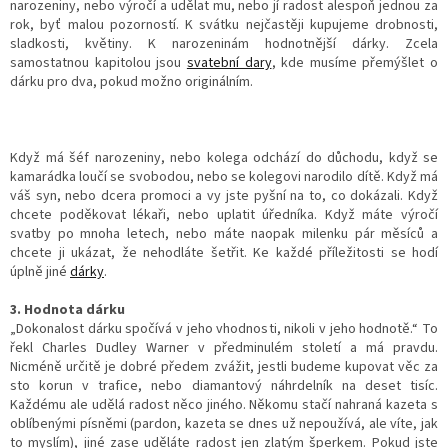
narozeniny, nebo výročí a udělat mu, nebo jí radost alespoň jednou za
rok, byť malou pozorností. K svátku nejčastěji kupujeme drobnosti,
sladkosti, květiny. K narozeninám hodnotnější dárky. Zcela
samostatnou kapitolou jsou
svatební dary
, kde musíme přemýšlet o
dárku pro dva, pokud možno originálním.
Když má šéf narozeniny, nebo kolega odchází do důchodu, když se
kamarádka loučí se svobodou, nebo se kolegovi narodilo dítě. Když má
váš syn, nebo dcera promoci a vy jste pyšní na to, co dokázali. Když
chcete poděkovat lékaři, nebo uplatit úředníka. Když máte výročí
svatby po mnoha letech, nebo máte naopak milenku pár měsíců a
chcete ji ukázat, že nehodláte šetřit. Ke každé příležitosti se hodí
úplně jiné
dárky
.
3. Hodnota dá
rku
„Dokonalost dárku spočívá v jeho vhodnosti, nikoli v jeho hodnotě.“ To
řekl Charles Dudley Warner v předminulém století a má pravdu.
Nicméně určitě je dobré předem zvážit, jestli budeme kupovat věc za
sto korun v trafice, nebo diamantový náhrdelník na deset tisíc.
Každému ale udělá radost něco jiného. Někomu stačí nahraná kazeta s
oblíbenými písněmi (pardon, kazeta se dnes už nepoužívá, ale víte, jak
to myslím), jiné zase uděláte radost jen zlatým šperkem. Pokud jste