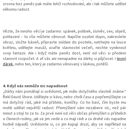
zrovna bez peněz pak máte lehčí rozhodování, ale i tak můžete udělat
někomu radost.
Vězte, že mnoho věcí je zadarmo: spánek, polibek, úsměv, sex, objetí,
pohlazení – to vše můžete věnovat. Napište osobní dopis, nakreslete
obraz, složte báseň, připravte snídani do postele, natrhejte na louce
květinu, udělejte masáž, uvařte slavnostní večeři, nechte vyniknout
svoji fantazii. Ale i když máte peněz dost, není od věci si předem
stanovit rozpočet. A ať vás ani nenapadne na dárky si půjčovat. I
levný
dárek
, nebo ten, který je zadarmo věnovaný s láskou, potěší.
4. Když nás nemůže nic napadnout
„Dárky nám pomáhají si uvědomit, jak málo dotyčného vlastně známe.“
Řekl David Shore. Udělejte si kávu, nebo chvíli času a popřemýšlejte co
má dotyčný rád, jaké má přátele, koníčky. Co ho baví, čím byste mu
mohli udělat největší radost. Přemýšlení vám nezabere víc, než pár
minut a stojí to za to. Za prvé není od věci občas přemýšlet o přátelích
a členech rodiny, jak se jim vede a co mají rádi a za druhé vás napadne
hodně nápadů. Uvědomte si, co jim kupují druzí, aby se například na