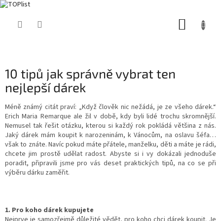
Přejít
NÁKUP
na
obsah
KOŠÍK
10 tipů jak správně vybrat ten
nejlepší dárek
Méně známý citát praví: „Když člověk nic nežádá, je ze všeho dárek.“
Erich Maria Remarque ale žil v době, kdy byli lidé trochu skromnější.
Nemusel tak řešit otázku, kterou si každý rok pokládá většina z nás.
Jaký dárek mám koupit k narozeninám, k Vánocům, na oslavu šéfa…
však to znáte. Navíc pokud máte přátele, manželku, děti a máte je rádi,
chcete jim prostě udělat radost. Abyste si i vy dokázali jednoduše
poradit, připravili jsme pro vás deset praktických tipů, na co se při
výběru dárku zaměřit.
1. Pro koho dárek kupujete
Nejprve je samozřejmě důležité vědět, pro koho chci dárek koupit. Je