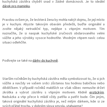
kuchyňská zástěra chybět snad v žádné domácnosti. Je to ideální
dárek pro maminku
.
Pravdou ovšem je, že leckterá žena by mohla nabýt dojmu, že její místo
je v kuchyni. Abyste takovým obavám předešli, buďte originální a
zvolte nějaký netradiční typ, nejlépe s vtipným motivem. Tím
naznačíte, že si naopak kuchyňské zručnosti obdarovaného velmi
vážíte a jeho výrobky vysoce hodnotíte. Vhodným vtipem navíc celou
situaci odlehčíte.
Podívejte se také na
dárky do kuchyně
.
Starším ročníkům by kuchyňská zástěra měla symbolizovat to, že si jich
vážíte a navždy ve vašem srdci zůstanou tou hodnou babičkou nebo
děděčkem. V případě ročníků maldších se však vůbec nemusíte držet
zkrátka a vybrat zástěru s vtipným motivem. Klidně
erotickým
.
Nadsázka a vtip přece k mládí vždy patřila a patřit bude. Čím jiným,
taková originální kuchyňská zástěra je, než milým dárkem, kde si ze
svých přátel trochu, v dobrém slova smyslu, utahujeme?