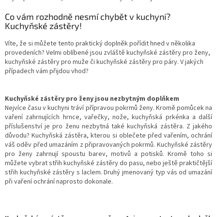
Co vám rozhodně nesmí chybět v kuchyni?
Kuchyňské zástěry!
Víte, že si můžete tento praktický doplněk pořídit hned v několika
provedeních? Velmi oblíbené jsou zvláště kuchyňské zástěry pro ženy,
kuchyňské zástěry pro muže či kuchyňské zástěry pro páry. V jakých
případech vám přijdou vhod?
Kuchyňské zástěry pro ženy jsou nezbytným doplňkem
Nejvíce času v kuchyni tráví přípravou pokrmů ženy. Kromě pomůcek na
vaření zahrnujících hrnce, vařečky, nože, kuchyňská prkénka a další
příslušenství je pro ženu nezbytná také kuchyňská zástěra. Z jakého
důvodu? Kuchyňská zástěra, kterou si oblečete před vařením, ochrání
váš oděv před umazáním z připravovaných pokrmů. Kuchyňské zástěry
pro ženy zahrnují spoustu barev, motivů a potisků. Kromě toho si
můžete vybrat střih kuchyňské zástěry do pasu, nebo ještě praktičtější
střih kuchyňské zástěry s laclem. Druhý jmenovaný typ vás od umazání
při vaření ochrání naprosto dokonale.