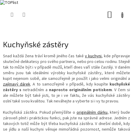
Přejít
NÁKUP
na
obsah
KOŠÍK
Kuchyňské zástěry
Snad každá žena tráví kromě jiného čas také
v kuchyni
, kde připravuje
skutečné delikatesy pro svého partnera, nebo pro celou rodinu. Stejně
tak to může být i v případě mužů, kteří dnes vaří stále častěji. V daném
směru jsou tak ideálními výrobky kuchyňské zástěry, které můžete
kupit nejenom sobě, ale samozřejmě je použít i jako velmi originální a
zajímavý dárek
. A to samozřejmě v případě, kdy koupíte
kuchyňské
zástěry s
netradičním a
naprosto originálním potiskem
. V čem si
ale můžete být také jisti, to je i ve faktu, že vás kuchyňské zástěry
oslní také svou kvalitou. Tak neváhejte a vyberte si i vy tu pravou.
Kuchyňská zástěra. Pokud přemýšlíte o
originálním dárku
, který bude
zároveň plnit i praktickou funkci, pak jste na správné adrese. Jedním z
takových totiž může být třeba kuchyňská zástěra. V dnešní době, kdy
se jídlu a naší kuchyni věnuje mimořádná pozornost, nemůže taková