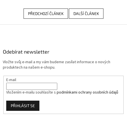
PŘEDCHOZÍ ČLÁNEK
DALŠÍ ČLÁNEK
Z
á
p
a
Odebírat newsletter
t
í
Vložte svůj e-mail a my vám budeme zasílat informace o nových
produktech na našem e-shopu.
E-mail
Vložením e-mailu souhlasíte s
podmínkami ochrany osobních údajů
PŘIHLÁSIT SE