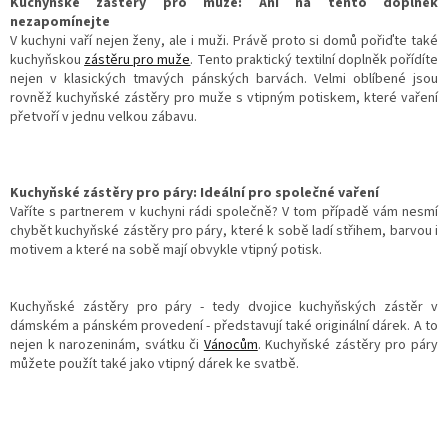
Kuchyňské zástěry pro muže: Ani na tento doplněk
nezapomínejte
V kuchyni vaří nejen ženy, ale i muži. Právě proto si domů pořiďte také
kuchyňskou
zástěru pro muže
. Tento praktický textilní doplněk pořídíte
nejen v klasických tmavých pánských barvách. Velmi oblíbené jsou
rovněž kuchyňské zástěry pro muže s vtipným potiskem, které vaření
přetvoří v jednu velkou zábavu.
Kuchyňské zástěry pro páry: Ideální pro společné vaření
Vaříte s partnerem v kuchyni rádi společně? V tom případě vám nesmí
chybět kuchyňské zástěry pro páry, které k sobě ladí střihem, barvou i
motivem a které na sobě mají obvykle vtipný potisk.
Kuchyňské zástěry pro páry - tedy dvojice kuchyňských zástěr v
dámském a pánském provedení - představují také originální dárek. A to
nejen k narozeninám, svátku či
Vánocům
. Kuchyňské zástěry pro páry
můžete použít také jako vtipný dárek ke svatbě.