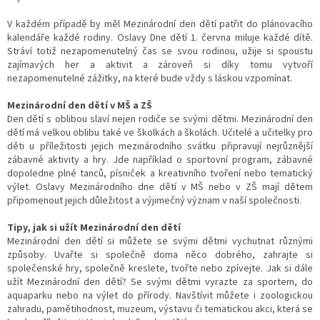
V každém případě by měl Mezinárodní den dětí patřit do plánovacího
kalendáře každé rodiny. Oslavy Dne dětí 1. června miluje každé dítě.
Stráví totiž nezapomenutelný čas se svou rodinou, užije si spoustu
zajímavých her a aktivit a zároveň si díky tomu vytvoří
nezapomenutelné zážitky, na které bude vždy s láskou vzpomínat.
Mezinárodní den dětí v MŠ a ZŠ
Den dětí s oblibou slaví nejen rodiče se svými dětmi. Mezinárodní den
dětí má velkou oblibu také ve školkách a školách. Učitelé a učitelky pro
děti u příležitosti jejich mezinárodního svátku připravují nejrůznější
zábavné aktivity a hry. Jde například o sportovní program, zábavné
dopoledne plné tanců, písniček a kreativního tvoření nebo tematický
výlet. Oslavy Mezinárodního dne dětí v MŠ nebo v ZŠ mají dětem
připomenout jejich důležitost a výjimečný význam v naší společnosti.
Tipy, jak si užít Mezinárodní den dětí
Mezinárodní den dětí si můžete se svými dětmi vychutnat různými
způsoby. Uvařte si společně doma něco dobrého, zahrajte si
společenské hry, společně kreslete, tvořte nebo zpívejte. Jak si dále
užít Mezinárodní den dětí? Se svými dětmi vyrazte za sportem, do
aquaparku nebo na výlet do přírody. Navštívit můžete i zoologickou
zahradu, pamětihodnost, muzeum, výstavu či tematickou akci, která se