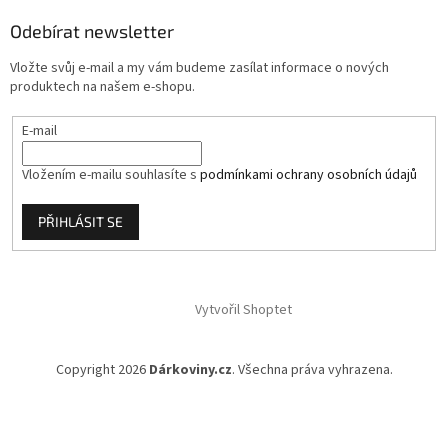
a
Odebírat newsletter
t
í
Vložte svůj e-mail a my vám budeme zasílat informace o nových
produktech na našem e-shopu.
E-mail
Vložením e-mailu souhlasíte s
podmínkami ochrany osobních údajů
PŘIHLÁSIT SE
Vytvořil Shoptet
Copyright 2026
Dárkoviny.cz
. Všechna práva vyhrazena.