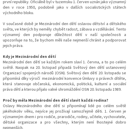
první republiky. Oficiálně byl v tuzemsku 1. červen uznán jako významný
den v roce 1950, podobně jako v dalších socialistických státech
východního bloku.
V současné době je Mezinárodní den dětí oslavou dětství a dětského
světa, ve kterých by neměly chybět radost, zábava a vzdělávání. Tento
významný den podporuje důležitost dětí v naší společnosti a
upozorňuje na to, že bychom měli naše nejmenší chránit a podporovat
jejich práva.
Kdy je Mezinárodní den dětí
Mezinárodní den dětí se každým rokem slaví 1. června, a to po celém
světě. Naopak na 20. listopad připadá Světový den dětí ustanovený
Organizací spojených národů (OSN). Světový den dětí 20. listopadu se
připomíná díky výročí mezinárodní konvence Úmluvy o právech dítěte,
která stanovuje občanská, ekonomická, politická, kulturní a sociální
práva dětí a kterou přijalo valné shromáždění OSN 20. listopadu 1989.
Proč by měla Mezinárodní den dětí slavit každá rodina?
Oslavy Mezinárodního dne dětí si připomínají lidé po celém světě
jakéhokoliv věku, nejvíce jej prožívají samozřejmě děti. 1. červen je
významným dnem i pro rodiče, prarodiče, rodiny, učitele, vychovatele,
dětské organizace a pro všechny, kterým není lhostejné dobro
nejmenších.