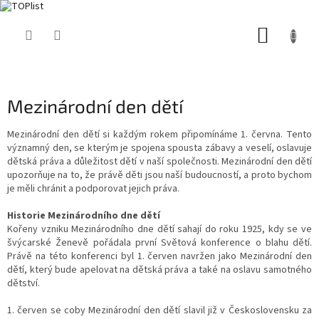
Přejít
NÁKUP
na
obsah
KOŠÍK
Mezinárodní den dětí
Mezinárodní den dětí si každým rokem připomínáme 1. června. Tento
významný den, se kterým je spojena spousta zábavy a veselí, oslavuje
dětská práva a důležitost dětí v naší společnosti. Mezinárodní den dětí
upozorňuje na to, že právě děti jsou naší budoucností, a proto bychom
je měli chránit a podporovat jejich práva.
Historie Mezinárodního dne dětí
Kořeny vzniku Mezinárodního dne dětí sahají do roku 1925, kdy se ve
švýcarské Ženevě pořádala první Světová konference o blahu dětí.
Právě na této konferenci byl 1. červen navržen jako Mezinárodní den
dětí, který bude apelovat na dětská práva a také na oslavu samotného
dětství.
1. červen se coby Mezinárodní den dětí slavil již v Československu za