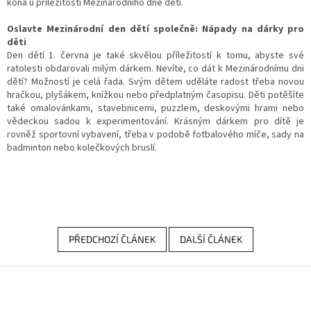
koná u příležitosti Mezinárodního dne dětí.
Oslavte Mezinárodní den dětí společně: Nápady na dárky pro
děti
Den dětí 1. června je také skvělou příležitostí k tomu, abyste své
ratolesti obdarovali milým dárkem. Nevíte, co dát k Mezinárodnímu dni
dětí? Možností je celá řada. Svým dětem uděláte radost třeba novou
hračkou, plyšákem, knížkou nebo předplatným časopisu. Děti potěšíte
také omalovánkami, stavebnicemi, puzzlem, deskovými hrami nebo
vědeckou sadou k experimentování. Krásným dárkem pro dítě je
rovněž sportovní vybavení, třeba v podobě fotbalového míče, sady na
badminton nebo kolečkových bruslí.
PŘEDCHOZÍ ČLÁNEK
DALŠÍ ČLÁNEK
Z
á
p