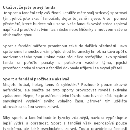
Ukažte, že jste pravý fanda
Je sport a fandění celý váš život? Jestliže máte svůj srdcový sportovní
tým, jehož jste skalní fanoušek, dejte to jasně najevo. A to i pomocí
předmětů, které budete mít u sebe. Vaše fanouškovské srdce zaplesá
například prostřednictvím flash disku nebo klíčenky s motivem vašeho
oblíbeného týmu.
Sport a fandění můžete promítnout také do dalších předmětů. Jako
správnému fanouškovi vám přijde vhod keramický hrnek na kávu opět s
motivem vašeho týmu. Pokud máte rádi něco ostřejšího, jako správný
fanda si pořiďte panáky s potiskem vašeho týmu, jejichž
prostřednictvím si sport a fandění dokonale užijete i se svými přáteli.
Sport a fandění prožívejte aktivně
Milujete fotbal, hokej, tenis či cyklistiku? Rozhodně pouze aktivně
nefanděte, ale snažte se tyto sporty provozovat rovněž aktivním
způsobem. Nejen, že prostřednictvím těchto sportovních zálib najdete
smysluplné vyplnění svého volného času. Zároveň tím uděláte
obrovskou službu svému zdraví.
Díky sportu a fandění budete fyzicky zdatnější, navíc si vypěstujete
lepší výdrž a obratnost. Sport a fandění však neprospívá pouze
fyzickému, ale také psychickému zdraví. Touto pravidelnou činností