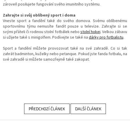
zároveň posilujete fungování svého imunitního systému.
Zahrajte si svůj oblíbený sport i doma
Vneste sport a fandění také do svého domova. Svému oblíbenému
sportovnímu týmu nemusíte fandit pouze u televize. Zahrajte si se
svými přáteli či rodinou stolní fotbálek nebo
stolní hokej
. Velkou zábavu
si užijete také s minigolfem. Podívejte se také na
dárky pro fotbalistu
.
Sport a fandění můžete provozovat také na své zahradě. Co si tak
zahrát badminton, kuželky nebo petanque. Pokud jste fanda fotbalu, na
své zahradě si můžete samozřejmě také zakopat.
PŘEDCHOZÍ ČLÁNEK
DALŠÍ ČLÁNEK
Z
á