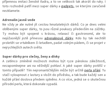
příjemnou imitaci ženské ňadra, a to ve velikosti tak akorát do ruky. I
toto rozhodně patří mezi super dárky a
gadgets
, se kterými zaručeně
nezklamete.
Adrenalin jasně vede
Ne vždy je ale nutné jít cestou hmatatelných dárků. Co je dnes velmi
oblíbenými super dárky, to jsou různé poukazy především na zážitky.
Ty mohou být spojené s krásou, relaxací či gastronomií, ale to
nejúžasnější jistě přinesou
adrenalinové dárky
. Kdo by tak nechtěl
proletět se vrtulníkem či letadlem, padat volným pádem, či se projet v
nejrychlejších autech světa.
Super dárky pro slečny, ženy a dívky
A zatímco zmíněné možnosti mohou být ryze pánskou záležitostí,
nezapomínejme ani na něžnější pohlaví. A jaké super dárky potěší v
tomto případě? Tím nejromantičtějším může být určitě
perla přání
. Tu
stačí vyloupnout z lastury a vložit do přívěsku, a tak bude každý sen a
každé přání doslova předem splněno. A co více, jedná se o skutečnou
přírodní perlu, která dokonale vypadá.