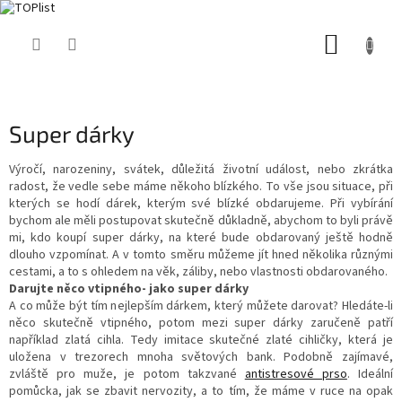
Přejít
NÁKUP
na
obsah
KOŠÍK
Super dárky
Výročí, narozeniny, svátek, důležitá životní událost, nebo zkrátka
radost, že vedle sebe máme někoho blízkého. To vše jsou situace, při
kterých se hodí dárek, kterým své blízké obdarujeme. Při vybírání
bychom ale měli postupovat skutečně důkladně, abychom to byli právě
mi, kdo koupí super dárky, na které bude obdarovaný ještě hodně
dlouho vzpomínat. A v tomto směru můžeme jít hned několika různými
cestami, a to s ohledem na věk, záliby, nebo vlastnosti obdarovaného.
Darujte něco vtipného- jako super dárky
A co může být tím nejlepším dárkem, který můžete darovat? Hledáte-li
něco skutečně vtipného, potom mezi super dárky zaručeně patří
například zlatá cihla. Tedy imitace skutečné zlaté cihličky, která je
uložena v trezorech mnoha světových bank. Podobně zajímavé,
zvláště pro muže, je potom takzvané
antistresové prso
. Ideální
pomůcka, jak se zbavit nervozity, a to tím, že máme v ruce na opak