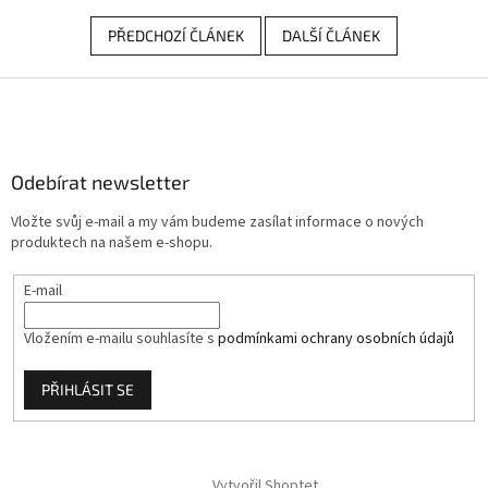
PŘEDCHOZÍ ČLÁNEK
DALŠÍ ČLÁNEK
Z
á
p
a
Odebírat newsletter
t
í
Vložte svůj e-mail a my vám budeme zasílat informace o nových
produktech na našem e-shopu.
E-mail
Vložením e-mailu souhlasíte s
podmínkami ochrany osobních údajů
PŘIHLÁSIT SE
Vytvořil Shoptet