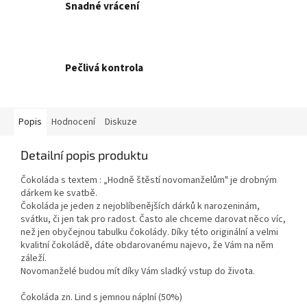
Snadné vrácení
Pečlivá kontrola
Popis
Hodnocení
Diskuze
Detailní popis produktu
Čokoláda s textem : „Hodně štěstí novomanželům" je drobným
dárkem ke svatbě.
Čokoláda je jeden z nejoblíbenějších dárků k narozeninám,
svátku, či jen tak pro radost. Často ale chceme darovat něco víc,
než jen obyčejnou tabulku čokolády. Díky této originální a velmi
kvalitní čokoládě, dáte obdarovanému najevo, že Vám na něm
záleží.
Novomanželé budou mít díky Vám sladký vstup do života.
Čokoláda zn. Lind s jemnou náplní (50%)