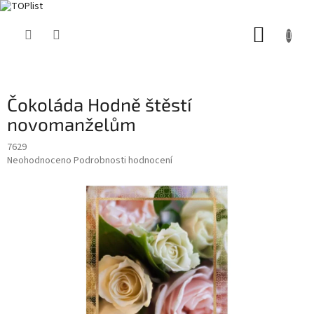
Přejít
NÁKUP
na
obsah
KOŠÍK
Čokoláda Hodně štěstí
novomanželům
7629
Průměrné
Neohodnoceno
Podrobnosti hodnocení
hodnocení
produktu
je
0,0
z
5
hvězdiček.