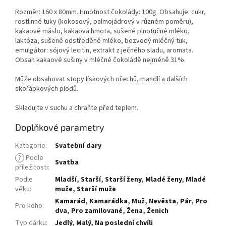
Rozměr: 160 x 80mm. Hmotnost čokolády: 100g. Obsahuje: cukr,
rostlinné tuky (kokosový, palmojádrový v různém poměru),
kakaové máslo, kakaová hmota, sušené plnotučné mléko,
laktóza, sušené odstředěné mléko, bezvodý mléčný tuk,
emulgátor: sójový lecitin, extrakt z ječného sladu, aromata.
Obsah kakaové sušiny v mléčné čokoládě nejméně 31%.
Může obsahovat stopy lískových ořechů, mandlí a dalších
skořápkových plodů.
Skladujte v suchu a chraňte před teplem.
Doplňkové parametry
Kategorie
:
Svatební dary
?
Podle
Svatba
příležitosti
:
Podle
Mladší
,
Starší
,
Starší ženy
,
Mladé ženy
,
Mladé
věku
:
muže
,
Starší muže
Kamarád
,
Kamarádka
,
Muž
,
Nevěsta
,
Pár
,
Pro
Pro koho
:
dva
,
Pro zamilované
,
Žena
,
Ženich
Typ dárku
:
Jedlý
,
Malý
,
Na poslední chvíli