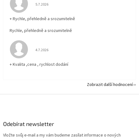
Hodnocení obchodu je 5 z 5 hvězdiček.
5.7.2026
+ Rychle, přehledně a srozumitelně
Rychle, přehledně a srozumitelně
Hodnocení obchodu je 5 z 5 hvězdiček.
4.7.2026
+ Kvalita ,cena , rychlost dodání
Zobrazit další hodnocení
Z
á
p
a
Odebírat newsletter
t
í
Vložte svůj e-mail a my vám budeme zasílat informace o nových