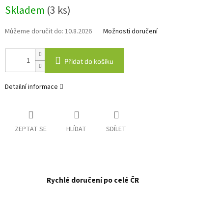
Měrná
Skladem
(3 ks)
cena:
Můžeme doručit do:
10.8.2026
Možnosti doručení
Přidat do košíku
Detailní informace
ZEPTAT SE
HLÍDAT
SDÍLET
Rychlé doručení po celé ČR