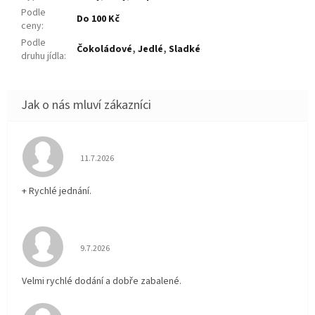
Podle
Do 100 Kč
ceny
:
Podle
Čokoládové
,
Jedlé
,
Sladké
druhu jídla
:
Hodnocení obchodu je 5 z 5 hvězdiček.
11.7.2026
+ Rychlé jednání.
Hodnocení obchodu je 5 z 5 hvězdiček.
9.7.2026
Velmi rychlé dodání a dobře zabalené.