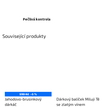
Pečlivá kontrola
Související produkty
590 Kč
–6 %
Jahodovo-brusinkový
Dárkový balíček Miluji Tě
dárkáč
se zlatým vínem