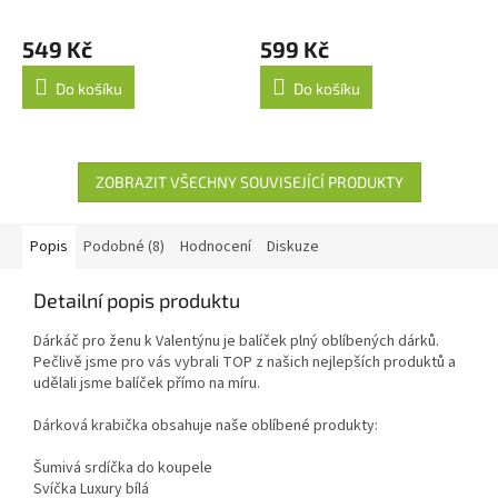
549 Kč
599 Kč
Do košíku
Do košíku
ZOBRAZIT VŠECHNY SOUVISEJÍCÍ PRODUKTY
Popis
Podobné (8)
Hodnocení
Diskuze
Detailní popis produktu
Dárkáč pro ženu k Valentýnu je balíček plný oblíbených dárků.
Pečlivě jsme pro vás vybrali TOP z našich nejlepších produktů a
udělali jsme balíček přímo na míru.
Dárková krabička obsahuje naše oblíbené produkty:
Šumivá srdíčka do koupele
Svíčka Luxury bílá