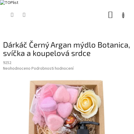
Přejít
NÁKUP
na
obsah
KOŠÍK
Dárkáč Černý Argan mýdlo Botanica,
svíčka a koupelová srdce
9252
Průměrné
Neohodnoceno
Podrobnosti hodnocení
hodnocení
produktu
je
0,0
z
5
hvězdiček.