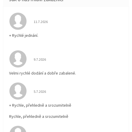
Hodnocení obchodu je 5 z 5 hvězdiček.
11.7.2026
+ Rychlé jednání.
Hodnocení obchodu je 5 z 5 hvězdiček.
9.7.2026
Velmi rychlé dodání a dobře zabalené.
Hodnocení obchodu je 5 z 5 hvězdiček.
5.7.2026
+ Rychle, přehledně a srozumitelně
Rychle, přehledně a srozumitelně