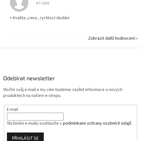
Hodnocení obchodu je 5 z 5 hvězdiček.
4.7.2026
+ Kvalita ,cena , rychlost dodání
Zobrazit další hodnocení
Z
á
p
a
Odebírat newsletter
t
í
Vložte svůj e-mail a my vám budeme zasílat informace o nových
produktech na našem e-shopu.
E-mail
Vložením e-mailu souhlasíte s
podmínkami ochrany osobních údajů
PŘIHLÁSIT SE