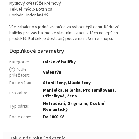
Mýdlový květ růže krémový
Tekuté mýdlo Botanica
Bonbón Lindor hnědý
Vše zabaleno v jedné krabičce za výhodnější cenu. Dárkové
balíčky pro vás balíme ve vlastním skladu z těch nejlepších
produktů. Balíček je dostupný pouze na našem e-shopu.
Doplňkové parametry
Kategorie
:
Dárkové balíčky
?
Podle
Valentýn
příležitosti
:
Podle věku
:
Starší ženy
,
Mladé ženy
Manželka
,
Milenka
,
Pro zamilované
,
Pro koho
:
Přítelkyně
,
Žena
Netradiční
,
Originální
,
Osobní
,
Typ dárku
:
Romantický
Podle ceny
:
Do 1000 Kč