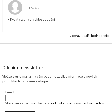
Hodnocení obchodu je 5 z 5 hvězdiček.
4.7.2026
+ Kvalita ,cena , rychlost dodání
Zobrazit další hodnocení
Z
á
p
a
Odebírat newsletter
t
í
Vložte svůj e-mail a my vám budeme zasílat informace o nových
produktech na našem e-shopu.
E-mail
Vložením e-mailu souhlasíte s
podmínkami ochrany osobních údajů