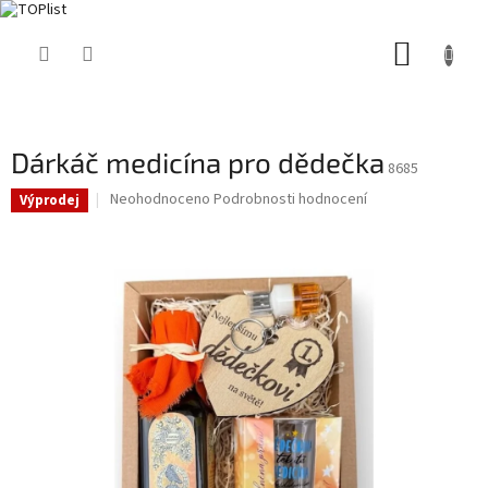
Přejít
NÁKUP
na
obsah
KOŠÍK
Dárkáč medicína pro dědečka
8685
Průměrné
Neohodnoceno
Podrobnosti hodnocení
Výprodej
hodnocení
produktu
je
0,0
z
5
hvězdiček.