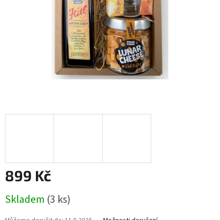
899 Kč
Měrná
Skladem
(3 ks)
cena: