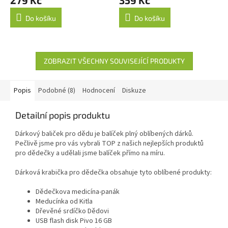
Do košíku
Do košíku
ZOBRAZIT VŠECHNY SOUVISEJÍCÍ PRODUKTY
Popis
Podobné (8)
Hodnocení
Diskuze
Detailní popis produktu
Dárkový baliček pro dědu je balíček plný oblíbených dárků.
Pečlivě jsme pro vás vybrali TOP z našich nejlepších produktů
pro dědečky a udělali jsme balíček přímo na míru.
Dárková krabička pro dědečka obsahuje tyto oblíbené produkty:
Dědečkova medicína-panák
Meducínka od Kitla
Dřevěné srdíčko Dědovi
USB flash disk Pivo 16 GB