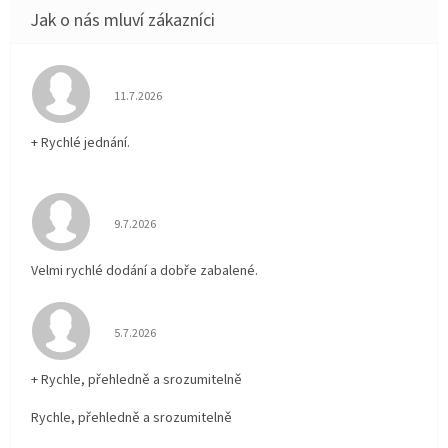
Hodnocení obchodu je 5 z 5 hvězdiček.
11.7.2026
+ Rychlé jednání.
Hodnocení obchodu je 5 z 5 hvězdiček.
9.7.2026
Velmi rychlé dodání a dobře zabalené.
Hodnocení obchodu je 5 z 5 hvězdiček.
5.7.2026
+ Rychle, přehledně a srozumitelně
Rychle, přehledně a srozumitelně