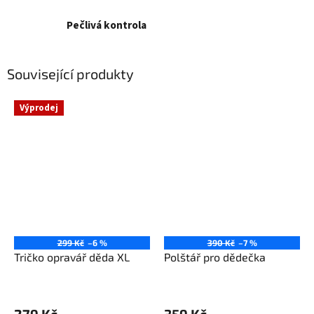
Pečlivá kontrola
Související produkty
Výprodej
299 Kč
–6 %
390 Kč
–7 %
Tričko opravář děda XL
Polštář pro dědečka
279 Kč
359 Kč