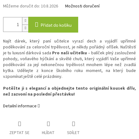
Můžeme doručit do:
10.8.2026
Možnosti doručení
Přidat do košíku
Najít dárek, který paní učitelce vyrazí dech a vyjádří upřímné
poděkování za celoroční trpělivost, je někdy pořádný oříšek. Naštěstí
je tu luxusní dárková sada
Pro naši učitelku
– balíček plný zasloužené
pohody, voňavého hýčkání a skvělé chuti, který vyjádří Vaše upřímné
poděkování za její nekonečnou trpělivost mnohem lépe než zvadlá
kytka. Udělejte z konce školního roku moment, na který bude
vzpomínat ještě celé prázdniny.
Potěšte ji s elegancí a objednejte tento originální kousek dřív,
než zazvoní na poslední přestávku!
Detailní informace
ZEPTAT SE
HLÍDAT
SDÍLET