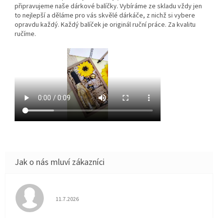
připravujeme naše dárkové balíčky. Vybíráme ze skladu vždy jen
to nejlepší a děláme pro vás skvělé dárkáče, z nichž si vybere
opravdu každý. Každý balíček je originál ruční práce. Za kvalitu
ručíme.
Hodnocení obchodu je 5 z 5 hvězdiček.
11.7.2026