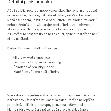
Detailní popis produktu
Ať už se blíží pololetí, nebo konec školního roku, nic nepotěší
učitelku více, než originální dárek, který od Vás dostane.
Nezáleží na tom, jestli jde o paní učitelku ve školce, základní
nebo střední škole. Obdarujte paní učitelku za trpělivost a
skvělou práci tímto speciálním dárkáčem přímo pro ni.
A i když si to některá úplně nezaslouží, šplhnout si přece není
nikdy na škodu.
Dárkáč Pro naši učitelku obsahuje:
Mýdlový květ slunečnice
Ovocný čaj Pro paní učitelku 50g
Čokoládové pralinky Lindor
Zlaté šumivé - pro naší učitelku
Vše zabaleno v jedné krabičce za výhodnější cenu. Dárkové
balíčky pro vás balíme ve vlastním skladu z těch nejlepších
produktů. Balíček je dostupný pouze na našem e-shopu.
Máme rádi svou práci a ještě raději pro vás skládáme a