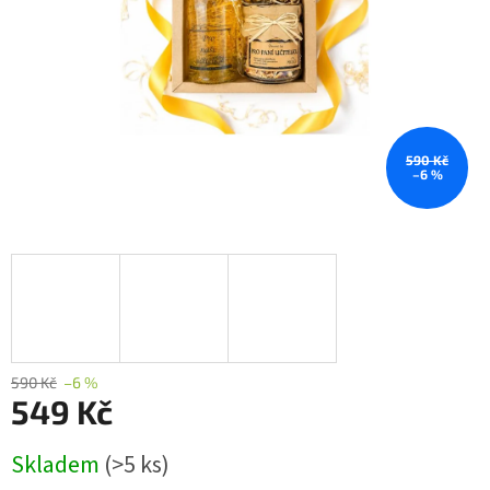
590 Kč
–6 %
590 Kč
–6 %
549 Kč
Měrná
Skladem
(>5 ks)
cena: