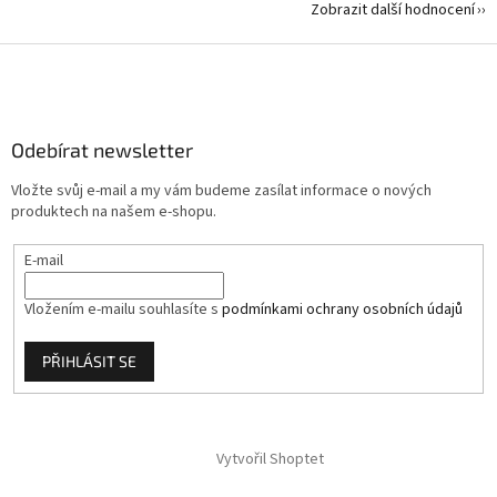
Zobrazit další hodnocení
Z
á
p
a
Odebírat newsletter
t
í
Vložte svůj e-mail a my vám budeme zasílat informace o nových
produktech na našem e-shopu.
E-mail
Vložením e-mailu souhlasíte s
podmínkami ochrany osobních údajů
PŘIHLÁSIT SE
Vytvořil Shoptet