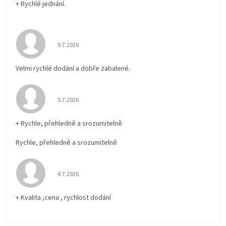
+ Rychlé jednání.
Hodnocení obchodu je 5 z 5 hvězdiček.
9.7.2026
Velmi rychlé dodání a dobře zabalené.
Hodnocení obchodu je 5 z 5 hvězdiček.
5.7.2026
+ Rychle, přehledně a srozumitelně
Rychle, přehledně a srozumitelně
Hodnocení obchodu je 5 z 5 hvězdiček.
4.7.2026
+ Kvalita ,cena , rychlost dodání