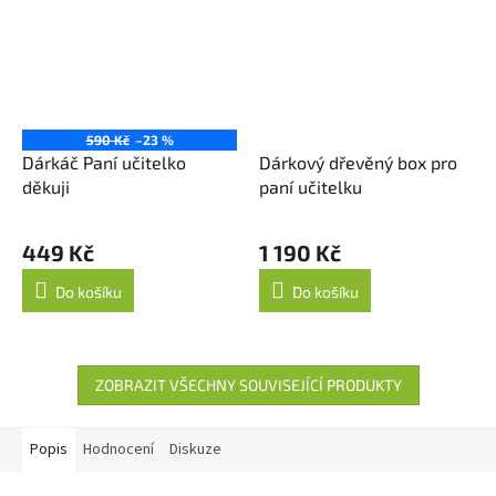
590 Kč
–23 %
Dárkáč Paní učitelko
Dárkový dřevěný box pro
děkuji
paní učitelku
449 Kč
1 190 Kč
Do košíku
Do košíku
ZOBRAZIT VŠECHNY SOUVISEJÍCÍ PRODUKTY
Popis
Hodnocení
Diskuze