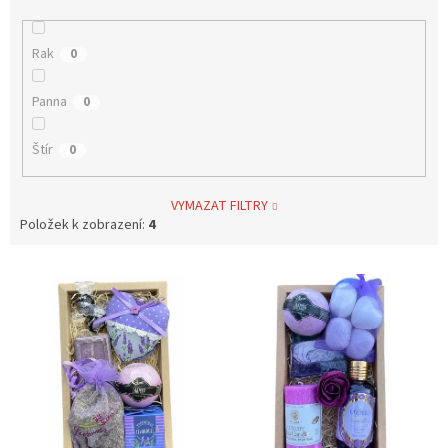
Rak
0
Panna
0
Štír
0
VYMAZAT FILTRY
Položek k zobrazení:
4
V
ý
p
i
s
p
r
o