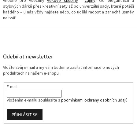
vhodné pro všechny
věkové skupiny
i
zájmy
. Od elegantních a
i
stylových dárků přes kreativní sety až po univerzální sady, které potěší
s
každého – u nás vždy najdete něco, co udělá radost a zanechá úsměv
u
na tváři.
Z
á
p
a
Odebírat newsletter
t
í
Vložte svůj e-mail a my vám budeme zasílat informace o nových
produktech na našem e-shopu.
E-mail
Vložením e-mailu souhlasíte s
podmínkami ochrany osobních údajů
PŘIHLÁSIT SE