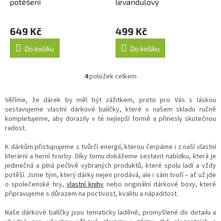
potěšení
levandulový
649 Kč
499 Kč
Do košíku
Do košíku
4
položek celkem
O
v
l
Věříme, že dárek by měl být zážitkem, proto pro Vás s láskou
á
sestavujeme vlastní dárkové balíčky, které v našem skladu ručně
d
kompletujeme, aby dorazily v té nejlepší formě a přinesly skutečnou
a
radost.
c
í
K dárkům přistupujeme s tvůrčí energií, kterou čerpáme i z naší vlastní
p
literární a herní tvorby. Díky tomu dokážeme sestavit nabídku, která je
r
jedinečná a plná pečlivě vybraných produktů, které spolu ladí a vždy
v
potěší. Jsme tým, který dárky nejen prodává, ale i sám tvoří – ať už jde
k
o společenské hry,
vlastní knihy
nebo originální dárkové boxy, které
y
připravujeme s důrazem na poctivost, kvalitu a nápaditost.
v
ý
Naše dárkové balíčky jsou tematicky laděné, promyšlené do detailu a
p