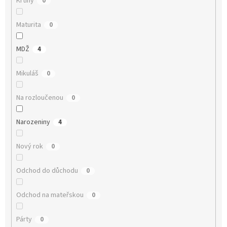
Křtiny
0
Maturita
0
MDŽ
4
Mikuláš
0
Na rozloučenou
0
Narozeniny
4
Nový rok
0
Odchod do důchodu
0
Odchod na mateřskou
0
Párty
0