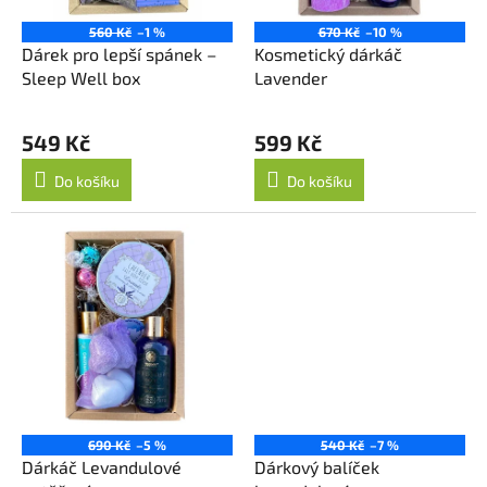
d
u
560 Kč
–1 %
670 Kč
–10 %
k
Dárek pro lepší spánek –
Kosmetický dárkáč
t
Sleep Well box
Lavender
ů
549 Kč
599 Kč
Do košíku
Do košíku
690 Kč
–5 %
540 Kč
–7 %
Dárkáč Levandulové
Dárkový balíček