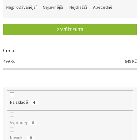
a
Nejprodávanější
Nejlevnější
Nejdražší
Abecedně
z
e
n
ZAVŘÍT FILTR
í
p
r
Cena
o
d
499
Kč
649
Kč
u
k
t
ů
Na skladě
4
Výprodej
0
Novinka
0