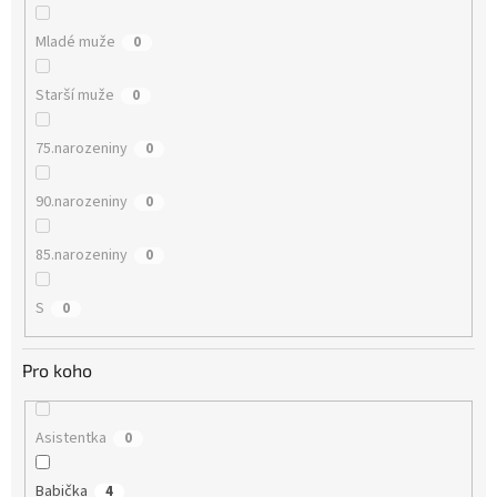
Mladé muže
0
Starší muže
0
75.narozeniny
0
90.narozeniny
0
85.narozeniny
0
S
0
Pro koho
Asistentka
0
Babička
4