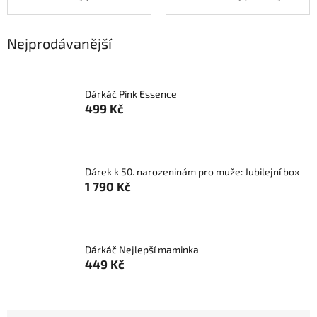
Nejprodávanější
Dárkáč Pink Essence
499 Kč
Dárek k 50. narozeninám pro muže: Jubilejní box
1 790 Kč
Dárkáč Nejlepší maminka
449 Kč
Ř