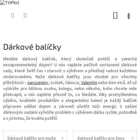
Přejít
NÁKUP
na
obsah
KOŠÍK
Dárkové balíčky
Hledáte dárkový balíček, který skutečně potěší a zanechá
nezapomenutelný dojem? U nás najdete pečlivě sestavené dárkové
sady, které šetří čas i starosti s výběrem a přinášejí radost každému
obdarovanému. Naše dárkové balíčky jsou vhodné pro všechny
příležitosti –
narozeniny
, svátek, Vánoce,
Valentýn
nebo Den otců. Ať už
vybíráte pro blízkou osobu, kolegu, nebo někoho, koho chcete mile
překvapit, u nás najdete přesně to, co hledáte. Díky promyšlenému
výběru, kvalitním produktům a elegantnímu balení je každý balíček
připraven udělat dojem a zároveň ušetřit Vaši energii. S našimi
dárkovými sadami vyřešíte problém s výběrem dárku rychle, pohodlně
a s jistotou, že kvalita potěší.
Dárkové balíčky pro muže
Dárkové balíčky pro ženy