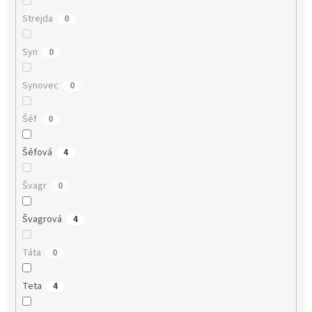
Strejda
0
Syn
0
Synovec
0
Šéf
0
Šéfová
4
Švagr
0
Švagrová
4
Táta
0
Teta
4