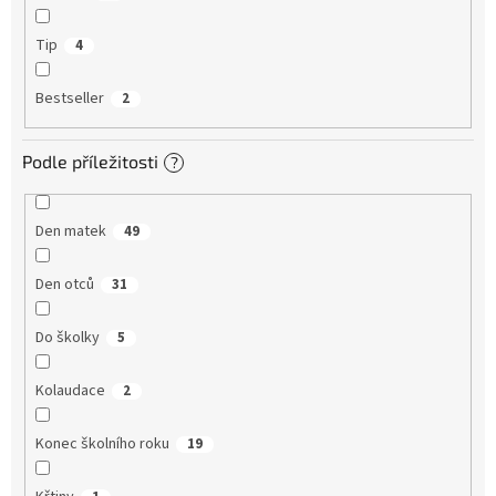
Tip
4
Bestseller
2
Podle příležitosti
?
Den matek
49
Den otců
31
Do školky
5
Kolaudace
2
Konec školního roku
19