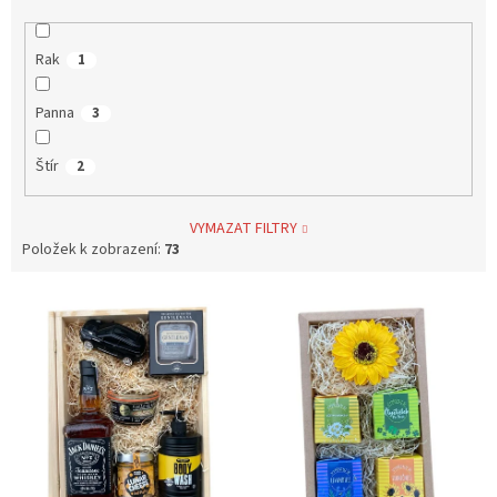
Rak
1
Panna
3
Štír
2
VYMAZAT FILTRY
Položek k zobrazení:
73
V
ý
p
i
s
p
r
o