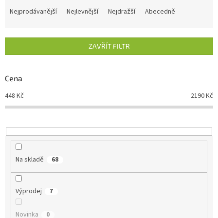
a
Nejprodávanější
Nejlevnější
Nejdražší
Abecedně
z
e
n
ZAVŘÍT FILTR
í
p
r
Cena
o
d
448
Kč
2190
Kč
u
k
t
ů
Na skladě
68
Výprodej
7
Novinka
0