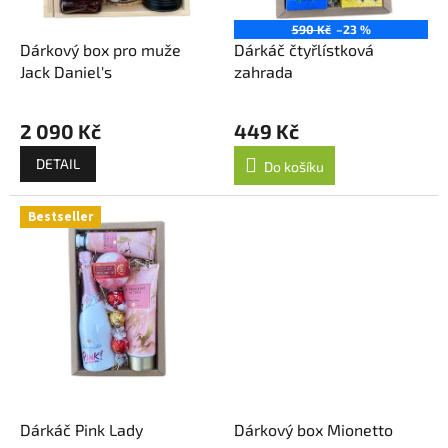
d
u
590 Kč
–23 %
k
Dárkový box pro muže
Dárkáč čtyřlístková
t
Jack Daniel's
zahrada
ů
2 090 Kč
449 Kč
DETAIL
Do košíku
Bestseller
Dárkáč Pink Lady
Dárkový box Mionetto