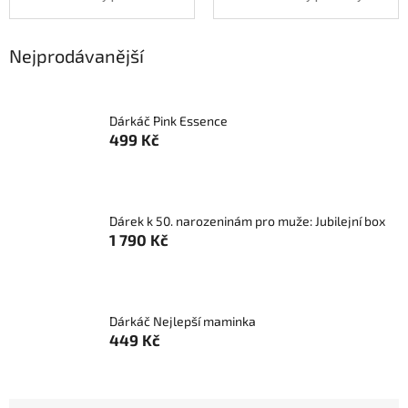
Nejprodávanější
Dárkáč Pink Essence
499 Kč
Dárek k 50. narozeninám pro muže: Jubilejní box
1 790 Kč
Dárkáč Nejlepší maminka
449 Kč
Ř