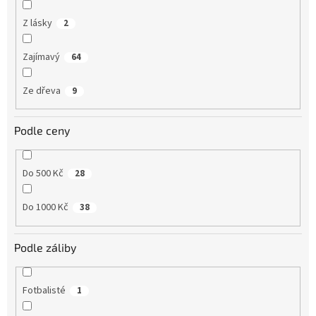
Z lásky
2
Zajímavý
64
Ze dřeva
9
Podle ceny
Do 500 Kč
28
Do 1000 Kč
38
Podle záliby
Fotbalisté
1