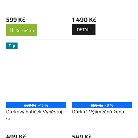
599 Kč
1 490 Kč
DETAIL
Do košíku
Tip
590 Kč
–15 %
550 Kč
–0 %
Dárkový balíček Vypěstuj
Dárkáč Výjimečná žena
si
499 Kč
549 Kč