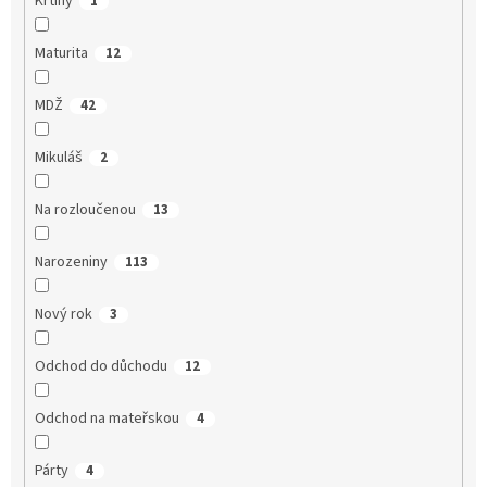
Křtiny
1
Maturita
12
MDŽ
42
Mikuláš
2
Na rozloučenou
13
Narozeniny
113
Nový rok
3
Odchod do důchodu
12
Odchod na mateřskou
4
Párty
4