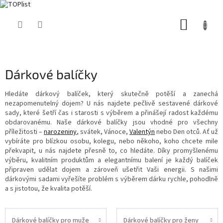
Přejít
NÁKUP
na
obsah
KOŠÍK
Dárkové balíčky
Hledáte dárkový balíček, který skutečně potěší a zanechá
nezapomenutelný dojem? U nás najdete pečlivě sestavené dárkové
sady, které šetří čas i starosti s výběrem a přinášejí radost každému
obdarovanému. Naše dárkové balíčky jsou vhodné pro všechny
příležitosti –
narozeniny
, svátek, Vánoce,
Valentýn
nebo Den otců. Ať už
vybíráte pro blízkou osobu, kolegu, nebo někoho, koho chcete mile
překvapit, u nás najdete přesně to, co hledáte. Díky promyšlenému
výběru, kvalitním produktům a elegantnímu balení je každý balíček
připraven udělat dojem a zároveň ušetřit Vaši energii. S našimi
dárkovými sadami vyřešíte problém s výběrem dárku rychle, pohodlně
a s jistotou, že kvalita potěší.
Dárkové balíčky pro muže
Dárkové balíčky pro ženy