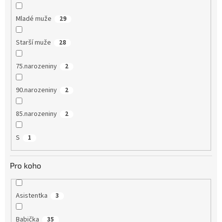
Mladé muže
29
Starší muže
28
75.narozeniny
2
90.narozeniny
2
85.narozeniny
2
S
1
Pro koho
Asistentka
3
Babička
35