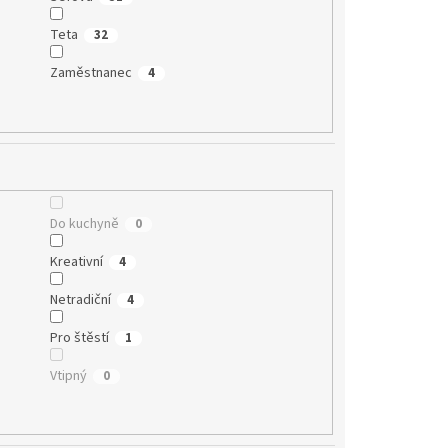
Teta
32
Zaměstnanec
4
Do kuchyně
0
Kreativní
4
Netradiční
4
Pro štěstí
1
Vtipný
0