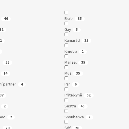
Bratr
46
35
Gay
32
5
Kamarád
1
35
Kmotra
1
a
Manžel
55
35
Muž
14
35
í partner
Pár
4
6
Přítelkyně
37
52
Sestra
2
45
nec
Snoubenka
2
2
c
Šéf
20
20