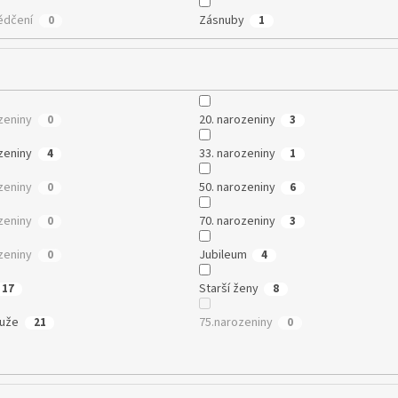
ědčení
Zásnuby
0
1
zeniny
20. narozeniny
0
3
zeniny
33. narozeniny
4
1
zeniny
50. narozeniny
0
6
zeniny
70. narozeniny
0
3
zeniny
Jubileum
0
4
Starší ženy
17
8
muže
75.narozeniny
21
0