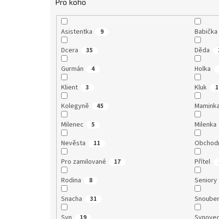
Pro koho
Asistentka
Babička
9
Dcera
Děda
35
Gurmán
Holka
4
Klient
Kluk
3
1
Kolegyně
Mamink
45
Milenec
Milenka
5
Nevěsta
Obchodn
11
Pro zamilované
Přítel
17
Rodina
Seniory
8
Snacha
Snoube
31
Syn
Synove
19