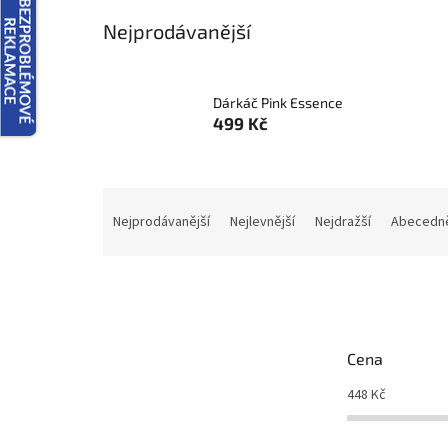
Nejprodávanější
Dárkáč Pink Essence
499 Kč
Ř
a
Nejprodávanější
Nejlevnější
Nejdražší
Abecedn
z
e
n
í
p
r
Cena
o
d
448
Kč
u
k