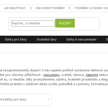
JAK NAKUPOVAT
OBCHODNÍ PODMÍNKY
PODMÍNKY OCHRANY OS
HLEDAT
Dárky pro ženy
Svatební dary
Dárky k narozeninám
D
há nezapomenutelný dojem? U nás najdete pečlivě sestavené dárkové sady, 
é pro všechny příležitosti –
narozeniny
, svátek, Vánoce,
Valentýn
nebo D
ně to, co hledáte. Díky promyšlenému výběru, kvalitním produktům a elega
yřešíte problém s výběrem dárku rychle, pohodlně a s jistotou, že kvalita p
é balíčky pro ženy