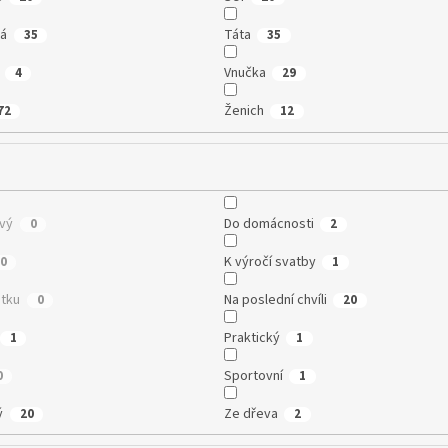
vá
Táta
35
35
Vnučka
4
29
Ženich
72
12
vý
Do domácnosti
0
2
K výročí svatby
0
1
tku
Na poslední chvíli
0
20
Praktický
1
1
Sportovní
0
1
ý
Ze dřeva
20
2