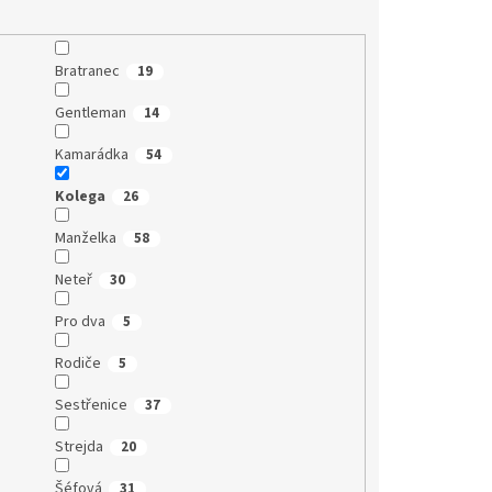
Bratranec
19
Gentleman
14
Kamarádka
54
Kolega
26
Manželka
58
Neteř
30
Pro dva
5
Rodiče
5
Sestřenice
37
Strejda
20
Šéfová
31