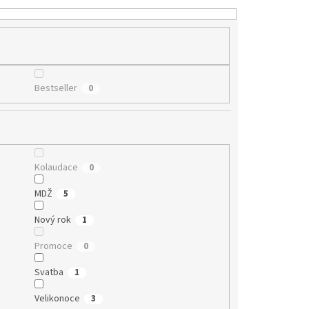
Bestseller
0
Kolaudace
0
MDŽ
5
Nový rok
1
Promoce
0
Svatba
1
Velikonoce
3