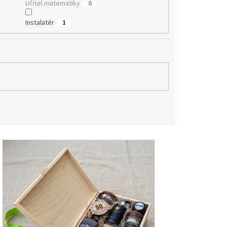
Učitel matematiky
0
Instalatér
1