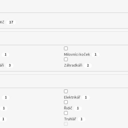
 Kč
17
Milovníci koček
1
1
áři
Záhradkáři
3
2
a
Elektrikář
1
1
Řidič
1
1
Truhlář
1
1