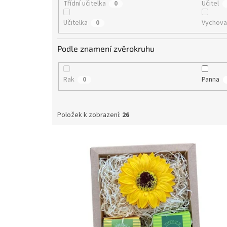
Třídní učitelka
Učitel
0
Učitelka
Vychova
0
Podle znamení zvěrokruhu
Rak
Panna
0
Položek k zobrazení:
26
V
ý
p
i
s
p
r
o