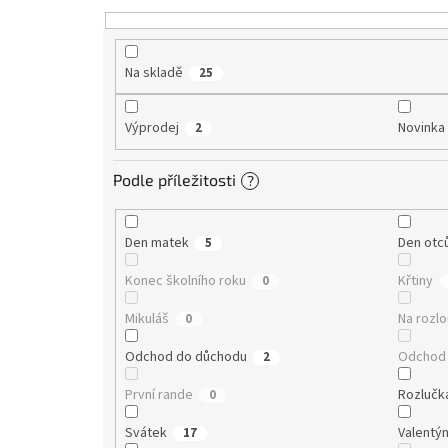
t
ů
Na skladě
25
Výprodej
Novinka
2
Podle příležitosti
?
Den matek
Den otc
5
Konec školního roku
Křtiny
0
Mikuláš
Na rozl
0
Odchod do důchodu
Odchod 
2
První rande
Rozlučk
0
Svátek
Valentý
17