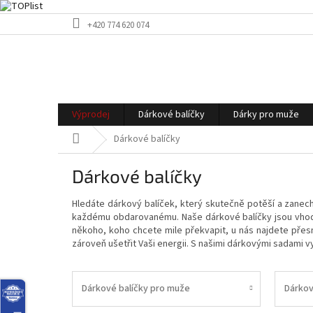
Přejít
+420 774 620 074
na
obsah
Výprodej
Dárkové balíčky
Dárky pro muže
Domů
Dárkové balíčky
Dárkové balíčky
Hledáte dárkový balíček, který skutečně potěší a zanec
každému obdarovanému. Naše dárkové balíčky jsou vhodn
někoho, koho chcete mile překvapit, u nás najdete přes
zároveň ušetřit Vaši energii. S našimi dárkovými sadami v
Dárkové balíčky pro muže
Dárkov