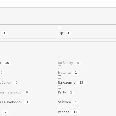
Tip
1
3
ů
Do školky
16
0
Maturita
0
2
oučenou
Narozeniny
0
23
na mateřskou
Párty
0
1
a se svobodou
Státnice
1
1
n
Vánoce
2
19