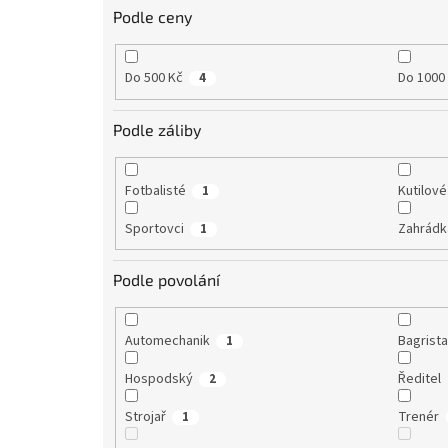
Podle ceny
Do 500 Kč
Do 1000
4
Podle záliby
Fotbalisté
Kutilové
1
Sportovci
Zahrádk
1
Podle povolání
Automechanik
Bagrist
1
Hospodský
Ředitel
2
Strojař
Trenér
1