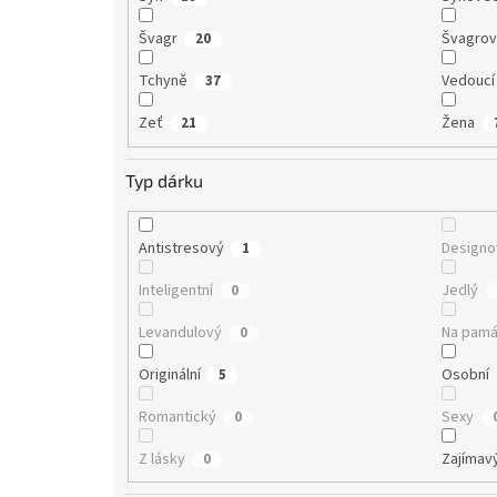
Švagr
Švagro
20
Tchyně
Vedoucí
37
Zeť
Žena
21
Typ dárku
Antistresový
Designo
1
Inteligentní
Jedlý
0
Levandulový
Na pamá
0
Originální
Osobní
5
Romantický
Sexy
0
Z lásky
Zajímav
0