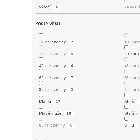
Výročí
Za vysv
4
Podle věku
18. narozeniny
19. naro
2
25. narozeniny
30. naro
0
40. narozeniny
45. naro
6
60. narozeniny
65. naro
7
80. narozeniny
85. naro
2
Mladší
Starší
17
Mladé muže
Starší 
19
85.narozeniny
S
0
1