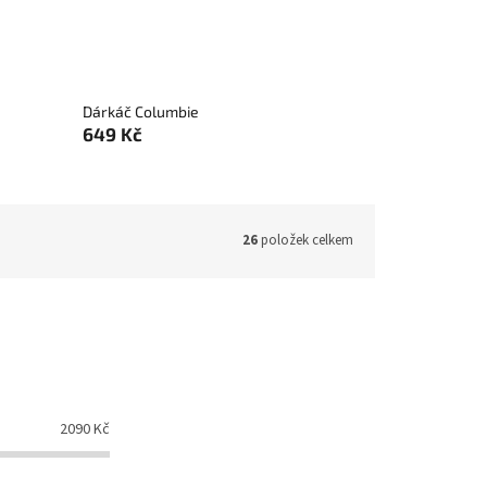
Dárkáč Columbie
649 Kč
26
položek celkem
2090
Kč