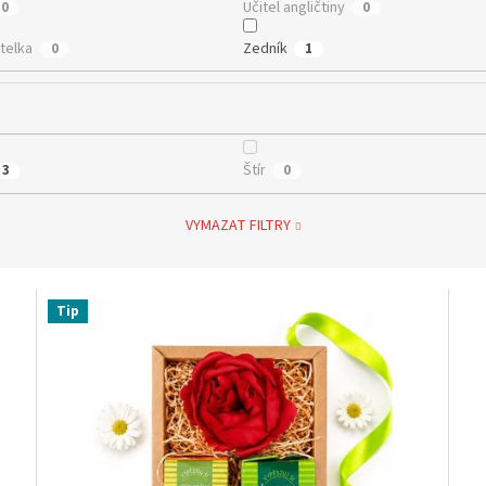
Učitel angličtiny
0
0
telka
Zedník
0
1
Štír
3
0
VYMAZAT FILTRY
Tip