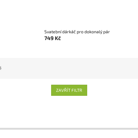
Svatební dárkáč pro dokonalý pár
749 Kč
ě
ZAVŘÍT FILTR