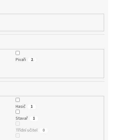
Pivaři
2
Hasič
1
Stavař
1
Třídní učitel
0