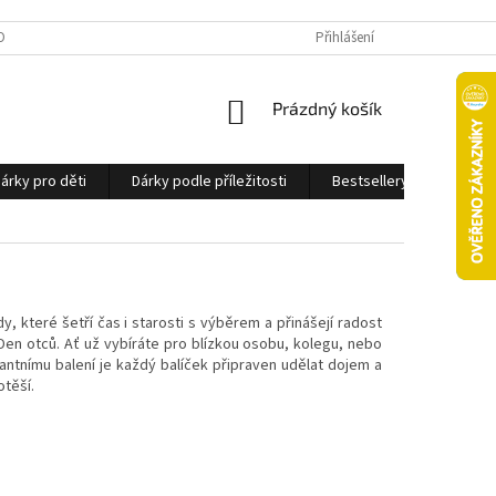
OBNÍCH ÚDAJŮ
Přihlášení
NÁKUPNÍ
Prázdný košík
KOŠÍK
árky pro děti
Dárky podle příležitosti
Bestsellery
Ostatn
které šetří čas i starosti s výběrem a přinášejí radost
en otců. Ať už vybíráte pro blízkou osobu, kolegu, nebo
ntnímu balení je každý balíček připraven udělat dojem a
otěší.