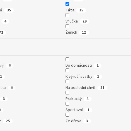
vá
Táta
35
35
Vnučka
4
29
Ženich
72
12
vý
Do domácnosti
0
2
K výročí svatby
1
1
tku
Na poslední chvíli
0
21
Praktický
3
4
Sportovní
0
1
ý
Ze dřeva
25
3