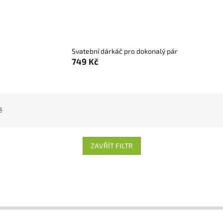
Svatební dárkáč pro dokonalý pár
749 Kč
ě
ZAVŘÍT FILTR