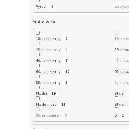
Výročí
Za vysv
5
Podle věku
18. narozeniny
19. naro
2
25. narozeniny
30. naro
0
40. narozeniny
45. naro
7
60. narozeniny
65. naro
10
80. narozeniny
85. naro
3
Mladší
Starší
19
Mladé muže
Starší 
24
85.narozeniny
S
0
1