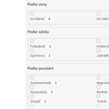
Podle ceny
Do 500 Kč
Do 1000
4
Podle záliby
Fotbalisté
Kutilové
1
Sportovci
Zahrádk
1
Podle povolání
Automechanik
Bagrist
1
Hospodský
Ředitel
2
Strojař
Trenér
1