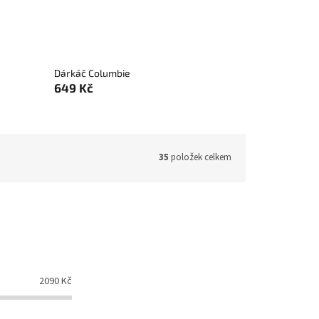
Dárkáč Columbie
649 Kč
35
položek celkem
2090
Kč