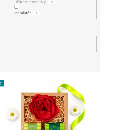
Učitel matematiky
0
Instalatér
1
p