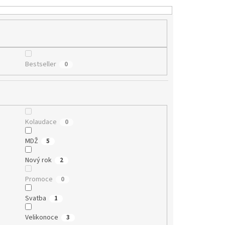
Bestseller
0
Kolaudace
0
MDŽ
5
Nový rok
2
Promoce
0
Svatba
1
Velikonoce
3