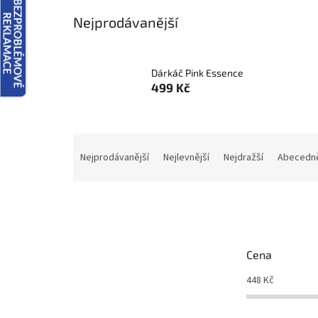
Nejprodávanější
Dárkáč Pink Essence
499 Kč
Ř
a
Nejprodávanější
Nejlevnější
Nejdražší
Abecedn
z
e
n
í
p
r
Cena
o
d
448
Kč
u
k