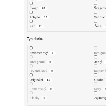
Švagr
Švagro
20
Tchyně
Vedoucí
37
Zeť
Žena
21
Typ dárku
Antistresový
Designo
2
Inteligentní
Jedlý
0
Levandulový
Na pamá
0
Originální
Osobní
11
Romantický
Sexy
0
Z lásky
Zajímav
0