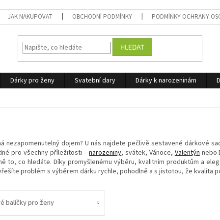
JAK NAKUPOVAT
OBCHODNÍ PODMÍNKY
PODMÍNKY OCHRANY OS
HLEDAT
Dárky pro ženy
Svatební dary
Dárky k narozeninám
D
há nezapomenutelný dojem? U nás najdete pečlivě sestavené dárkové sady, 
é pro všechny příležitosti –
narozeniny
, svátek, Vánoce,
Valentýn
nebo D
ně to, co hledáte. Díky promyšlenému výběru, kvalitním produktům a elega
yřešíte problém s výběrem dárku rychle, pohodlně a s jistotou, že kvalita p
é balíčky pro ženy