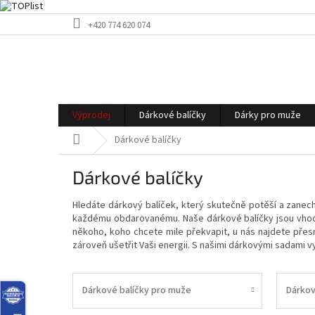
Přejít
+420 774 620 074
na
obsah
Výprodej
Dárkové balíčky
Dárky pro muže
Domů
Dárkové balíčky
Dárkové balíčky
Hledáte dárkový balíček, který skutečně potěší a zanec
každému obdarovanému. Naše dárkové balíčky jsou vhodn
někoho, koho chcete mile překvapit, u nás najdete přes
zároveň ušetřit Vaši energii. S našimi dárkovými sadami v
Dárkové balíčky pro muže
Dárkov