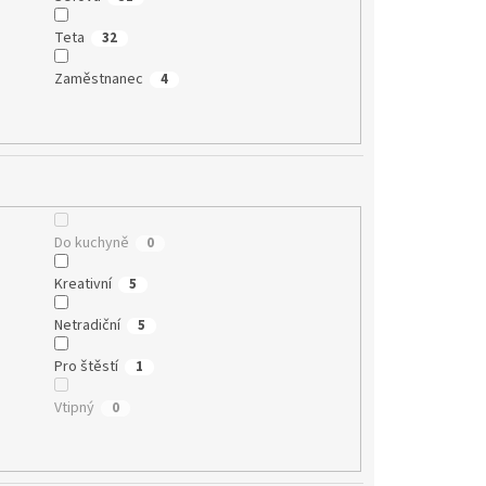
Teta
32
Zaměstnanec
4
Do kuchyně
0
Kreativní
5
Netradiční
5
Pro štěstí
1
Vtipný
0