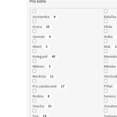
Pro koho
Asistentka
Babička
9
Dcera
Děda
35
Gurmán
Holka
4
Klient
Kluk
3
1
Kolegyně
Mamink
45
Milenec
Milenka
5
Nevěsta
Obchodn
11
Pro zamilované
Přítel
17
Rodina
Seniory
8
Snacha
Snoube
31
Syn
Synove
19