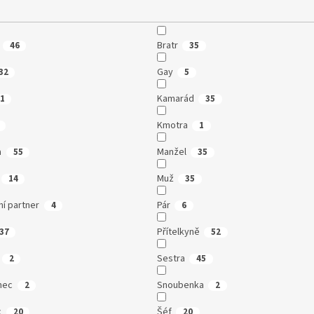
Bratr
46
35
Gay
32
5
Kamarád
1
35
Kmotra
1
a
Manžel
55
35
Muž
14
35
í partner
Pár
4
6
Přítelkyně
37
52
Sestra
2
45
nec
Snoubenka
2
2
c
Šéf
20
20