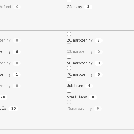
ědčení
Zásnuby
0
1
zeniny
20. narozeniny
0
3
zeniny
33. narozeniny
6
0
zeniny
50. narozeniny
0
8
zeniny
70. narozeniny
1
6
zeniny
Jubileum
0
4
Starší ženy
20
8
muže
75.narozeniny
30
0