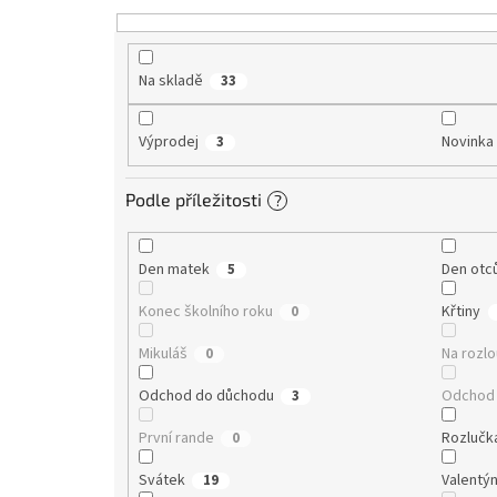
t
ů
Na skladě
33
Výprodej
Novinka
3
Podle příležitosti
?
Den matek
Den otc
5
Konec školního roku
Křtiny
0
Mikuláš
Na rozl
0
Odchod do důchodu
Odchod 
3
První rande
Rozlučk
0
Svátek
Valentý
19