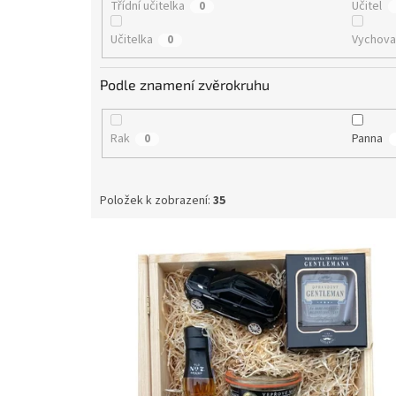
Třídní učitelka
Učitel
0
Učitelka
Vychova
0
Podle znamení zvěrokruhu
Rak
Panna
0
Položek k zobrazení:
35
V
ý
p
i
s
p
r
o