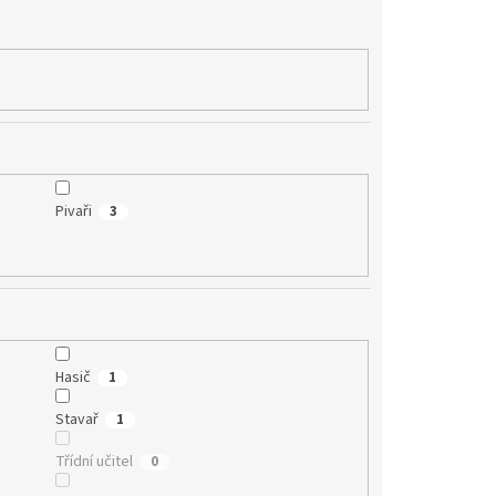
Pivaři
3
Hasič
1
Stavař
1
Třídní učitel
0