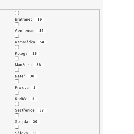
Bratranec
19
Gentleman
14
Kamarádka
54
Kolega
26
Manželka
58
Neteř
30
Pro dva
5
Rodiče
5
Sestřenice
37
Strejda
20
Šéfová
31