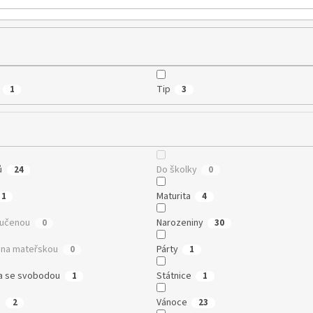
Tip
1
3
ů
Do školky
24
0
Maturita
1
4
oučenou
Narozeniny
0
30
na mateřskou
Párty
0
1
a se svobodou
Státnice
1
1
n
Vánoce
2
23