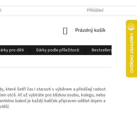
OBNÍCH ÚDAJŮ
Přihlášení
NÁKUPNÍ
Prázdný košík
KOŠÍK
árky pro děti
Dárky podle příležitosti
Bestsellery
Ostatn
které šetří čas i starosti s výběrem a přinášejí radost
en otců. Ať už vybíráte pro blízkou osobu, kolegu, nebo
ntnímu balení je každý balíček připraven udělat dojem a
otěší.