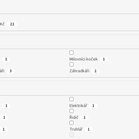
 Kč
21
Milovníci koček
1
1
áři
Záhradkáři
3
2
a
Elektrikář
1
1
Řidič
1
1
Truhlář
1
1