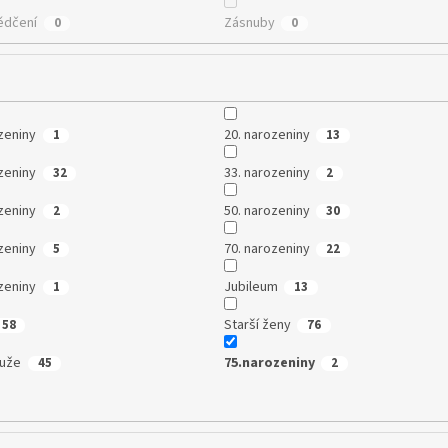
ědčení
Zásnuby
0
0
zeniny
20. narozeniny
1
13
zeniny
33. narozeniny
32
2
zeniny
50. narozeniny
2
30
zeniny
70. narozeniny
5
22
zeniny
Jubileum
1
13
Starší ženy
58
76
muže
75.narozeniny
45
2