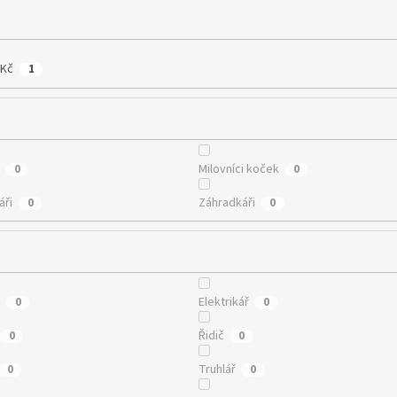
 Kč
1
Milovníci koček
0
0
áři
Záhradkáři
0
0
a
Elektrikář
0
0
Řidič
0
0
Truhlář
0
0