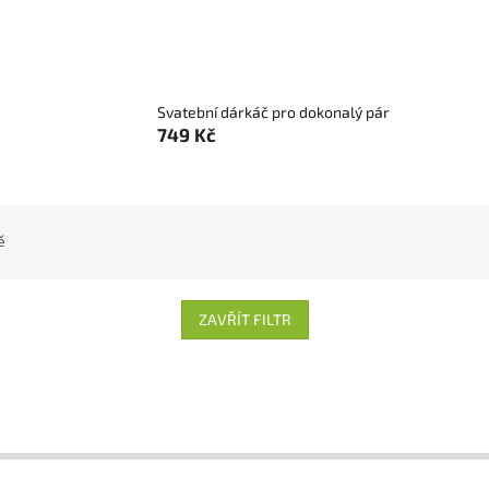
Svatební dárkáč pro dokonalý pár
749 Kč
ě
ZAVŘÍT FILTR