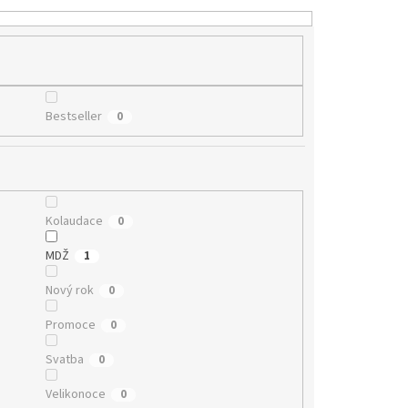
Bestseller
0
Kolaudace
0
MDŽ
1
Nový rok
0
Promoce
0
Svatba
0
Velikonoce
0