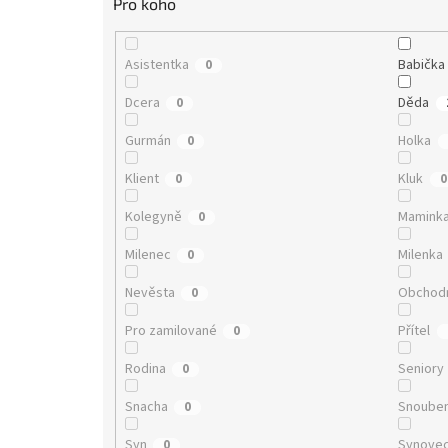
Pro koho
Asistentka
Babička
0
Dcera
Děda
0
Gurmán
Holka
0
Klient
Kluk
0
0
Kolegyně
Mamink
0
Milenec
Milenka
0
Nevěsta
Obchodn
0
Pro zamilované
Přítel
0
Rodina
Seniory
0
Snacha
Snoube
0
Syn
Synove
0