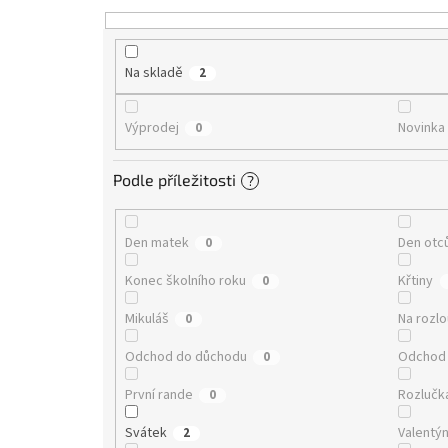
t
ů
Na skladě
2
Výprodej
Novinka
0
Podle příležitosti
?
Den matek
Den otc
0
Konec školního roku
Křtiny
0
Mikuláš
Na rozl
0
Odchod do důchodu
Odchod 
0
První rande
Rozlučk
0
Svátek
Valentý
2