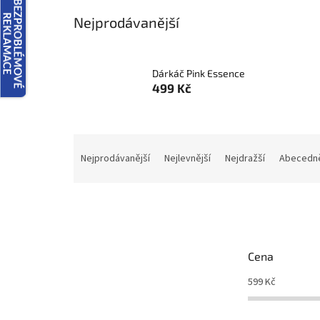
Nejprodávanější
Dárkáč Pink Essence
499 Kč
Ř
a
Nejprodávanější
Nejlevnější
Nejdražší
Abecedn
z
e
n
í
p
r
Cena
o
d
599
Kč
u
k