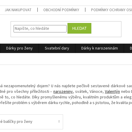
JAK NAKUPOVAT
OBCHODNÍ PODMÍNKY
PODMÍNKY OCHRANY OS
HLEDAT
Dárky pro ženy
Svatební dary
Dárky k narozeninám
D
há nezapomenutelný dojem? U nás najdete pečlivě sestavené dárkové sady, 
é pro všechny příležitosti –
narozeniny
, svátek, Vánoce,
Valentýn
nebo D
ně to, co hledáte. Díky promyšlenému výběru, kvalitním produktům a elega
yřešíte problém s výběrem dárku rychle, pohodlně a s jistotou, že kvalita p
é balíčky pro ženy