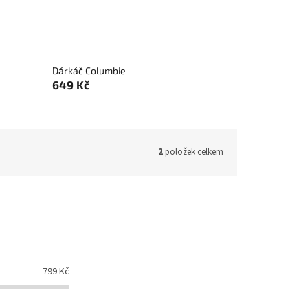
Dárkáč Columbie
649 Kč
2
položek celkem
799
Kč