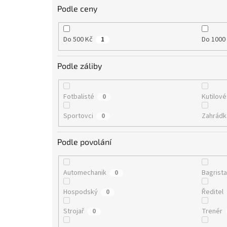
Podle ceny
Do 500 Kč
Do 1000
1
Podle záliby
Fotbalisté
Kutilové
0
Sportovci
Zahrádk
0
Podle povolání
Automechanik
Bagrist
0
Hospodský
Ředitel
0
Strojař
Trenér
0