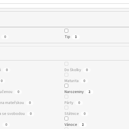
Tip
0
1
ů
Do školky
0
0
Maturita
0
0
oučenou
Narozeniny
0
2
na mateřskou
Párty
0
0
a se svobodou
Státnice
0
0
n
Vánoce
0
2