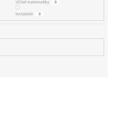
Učitel matematiky
0
Instalatér
0