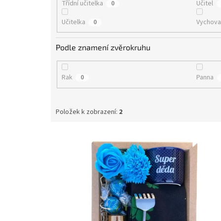
Třídní učitelka
Učitel
0
Učitelka
Vychova
0
Podle znamení zvěrokruhu
Rak
Panna
0
Položek k zobrazení:
2
V
ý
p
i
s
p
r
o