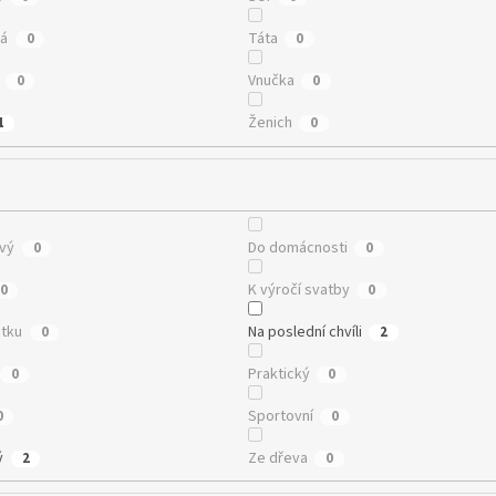
vá
Táta
0
0
Vnučka
0
0
Ženich
1
0
vý
Do domácnosti
0
0
K výročí svatby
0
0
tku
Na poslední chvíli
0
2
Praktický
0
0
Sportovní
0
0
ý
Ze dřeva
2
0