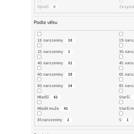
Výročí
Za vysv
0
Podle věku
18. narozeniny
19. naro
10
25. narozeniny
30. naro
1
40. narozeniny
45. naro
32
60. narozeniny
65. naro
29
80. narozeniny
85. naro
14
Mladší
Starší
61
Mladé muže
Starší 
41
85.narozeniny
S
2
1