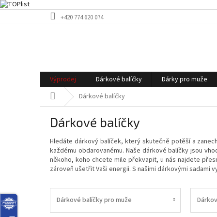
Přejít
+420 774 620 074
na
obsah
Výprodej
Dárkové balíčky
Dárky pro muže
Domů
Dárkové balíčky
Dárkové balíčky
Hledáte dárkový balíček, který skutečně potěší a zanec
každému obdarovanému. Naše dárkové balíčky jsou vhodn
někoho, koho chcete mile překvapit, u nás najdete přes
zároveň ušetřit Vaši energii. S našimi dárkovými sadami v
Dárkové balíčky pro muže
Dárkov