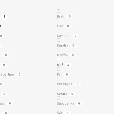
Bratr
1
0
Gay
1
0
Kamarád
0
0
Kmotra
0
a
Manžel
0
0
Muž
0
1
í partner
Pár
0
0
Přítelkyně
0
0
Sestra
0
0
nec
Snoubenka
0
0
c
Šéf
0
0