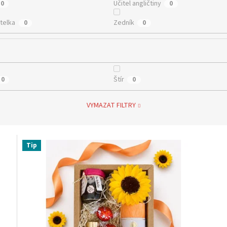
Učitel angličtiny
0
0
telka
Zedník
0
0
Štír
0
0
VYMAZAT FILTRY
Tip