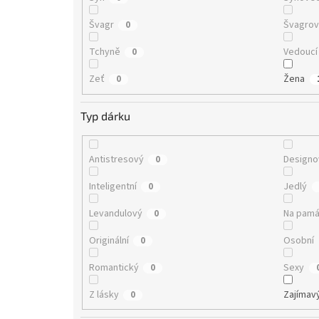
Švagr
Švagro
0
Tchyně
Vedoucí
0
Zeť
Žena
0
Typ dárku
Antistresový
Designo
0
Inteligentní
Jedlý
0
Levandulový
Na pamá
0
Originální
Osobní
0
Romantický
Sexy
0
Z lásky
Zajímav
0