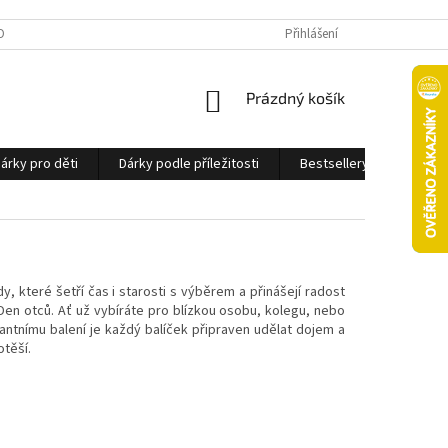
OBNÍCH ÚDAJŮ
Přihlášení
NÁKUPNÍ
Prázdný košík
KOŠÍK
árky pro děti
Dárky podle příležitosti
Bestsellery
Ostatn
které šetří čas i starosti s výběrem a přinášejí radost
en otců. Ať už vybíráte pro blízkou osobu, kolegu, nebo
ntnímu balení je každý balíček připraven udělat dojem a
otěší.