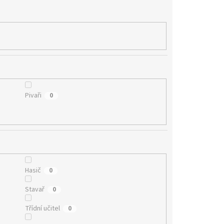
Pivaři
0
Hasič
0
Stavař
0
Třídní učitel
0