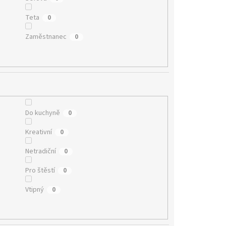
Teta
0
Zaměstnanec
0
Do kuchyně
0
Kreativní
0
Netradiční
0
Pro štěstí
0
Vtipný
0