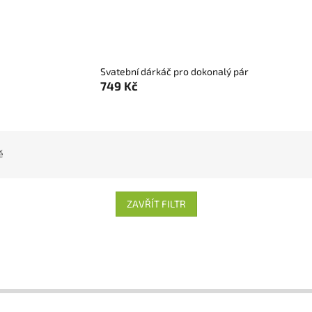
Svatební dárkáč pro dokonalý pár
749 Kč
ě
ZAVŘÍT FILTR