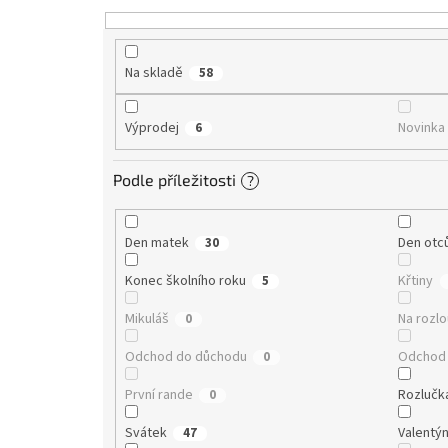
t
ů
Na skladě
58
Výprodej
Novinka
6
Podle příležitosti
?
Den matek
Den otc
30
Konec školního roku
Křtiny
5
Mikuláš
Na rozl
0
Odchod do důchodu
Odchod 
0
První rande
Rozlučk
0
Svátek
Valentý
47