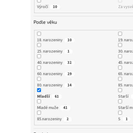
Výročí
Za vysv
10
Podle věku
18. narozeniny
19. naro
10
25. narozeniny
30. naro
1
40. narozeniny
45. naro
32
60. narozeniny
65. naro
29
80. narozeniny
85. naro
14
Mladší
Starší
61
Mladé muže
Starší 
41
85.narozeniny
S
2
1