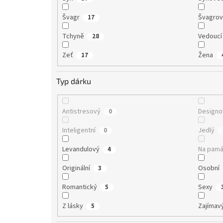
Švagr
Švagro
17
Tchyně
Vedoucí
28
Zeť
Žena
17
Typ dárku
Antistresový
Designo
0
Inteligentní
Jedlý
0
Levandulový
Na pamá
4
Originální
Osobní
3
Romantický
Sexy
5
Z lásky
Zajímav
5