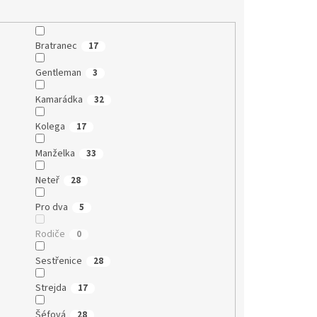
Bratranec
17
Gentleman
3
Kamarádka
32
Kolega
17
Manželka
33
Neteř
28
Pro dva
5
Rodiče
0
Sestřenice
28
Strejda
17
Šéfová
28