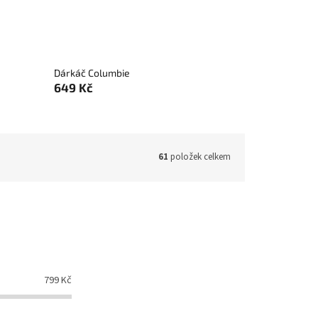
Dárkáč Columbie
649 Kč
61
položek celkem
799
Kč