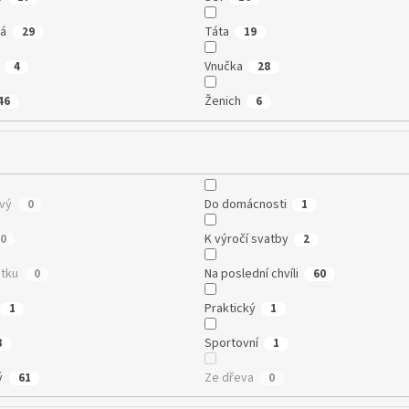
vá
Táta
29
19
Vnučka
4
28
Ženich
46
6
vý
Do domácnosti
0
1
K výročí svatby
0
2
tku
Na poslední chvíli
0
60
Praktický
1
1
Sportovní
3
1
ý
Ze dřeva
61
0