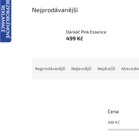
Nejprodávanější
Dárkáč Pink Essence
499 Kč
Ř
a
Nejprodávanější
Nejlevnější
Nejdražší
Abecedn
z
e
n
í
p
r
Cena
o
d
448
Kč
u
k