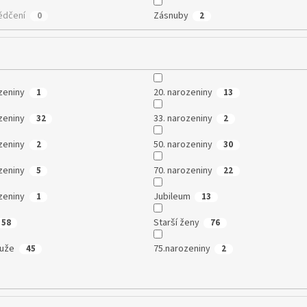
ědčení
Zásnuby
0
2
zeniny
20. narozeniny
1
13
zeniny
33. narozeniny
32
2
zeniny
50. narozeniny
2
30
zeniny
70. narozeniny
5
22
zeniny
Jubileum
1
13
Starší ženy
58
76
muže
75.narozeniny
45
2