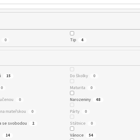
Tip
0
4
ů
Do školky
15
0
Maturita
0
0
oučenou
Narozeniny
0
48
na mateřskou
Párty
0
0
a se svobodou
Státnice
2
0
n
Vánoce
14
54