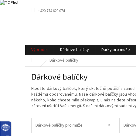
Přejít
+420 774 620 074
na
obsah
Výprodej
Dárkové balíčky
Dárky pro muže
Domů
Dárkové balíčky
Dárkové balíčky
Hledáte dárkový balíček, který skutečně potěší a zanec
každému obdarovanému. Naše dárkové balíčky jsou vhodn
někoho, koho chcete mile překvapit, u nás najdete přes
zároveň ušetřit Vaši energii. S našimi dárkovými sadami v
Dárkové balíčky pro muže
Dárkov