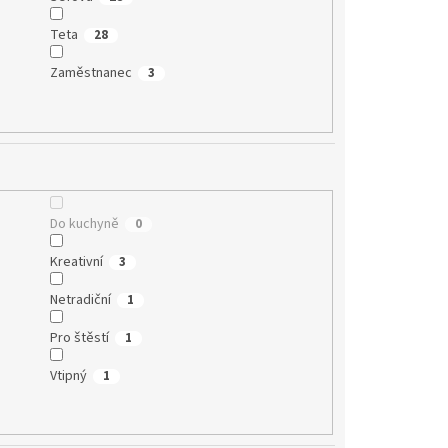
Teta
28
Zaměstnanec
3
Do kuchyně
0
Kreativní
3
Netradiční
1
Pro štěstí
1
Vtipný
1