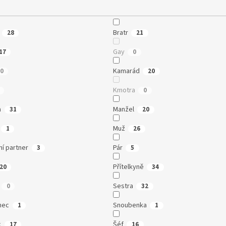
Bratr
28
21
Gay
17
0
Kamarád
0
20
Kmotra
0
a
Manžel
31
20
Muž
1
26
í partner
Pár
3
5
Přítelkyně
20
34
Sestra
0
32
nec
Snoubenka
1
1
c
Šéf
17
16