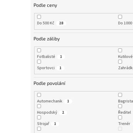
Podle ceny
Do 500 Kč
Do 1000
28
Podle záliby
Fotbalisté
Kutilové
1
Sportovci
Zahrádk
1
Podle povolání
Automechanik
Bagrist
1
Hospodský
Ředitel
2
Strojař
Trenér
1