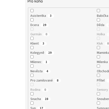
Pro koho
Asistentka
Babička
3
Dcera
Děda
29
Gurmán
Holka
0
Klient
Kluk
3
0
Kolegyně
Mamink
29
Milenec
Milenka
1
Nevěsta
Obchodn
4
Pro zamilované
Přítel
8
Rodina
Seniory
0
Snacha
Snoube
28
Syn
Synove
17