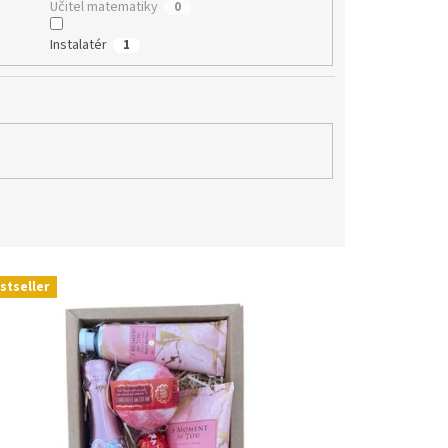
Učitel matematiky
0
Instalatér
1
stseller