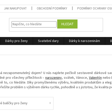
JAK NAKUPOVAT
OBCHODNÍ PODMÍNKY
PODMÍNKY OCHRANY OS
HLEDAT
Dárky pro ženy
Svatební dary
Dárky k narozeninám
D
há nezapomenutelný dojem? U nás najdete pečlivě sestavené dárkové sady, 
é pro všechny příležitosti –
narozeniny
, svátek, Vánoce,
Valentýn
nebo D
ně to, co hledáte. Díky promyšlenému výběru, kvalitním produktům a elega
yřešíte problém s výběrem dárku rychle, pohodlně a s jistotou, že kvalita p
é balíčky pro ženy