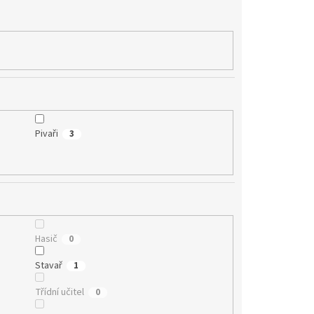
Pivaři
3
Hasič
0
Stavař
1
Třídní učitel
0