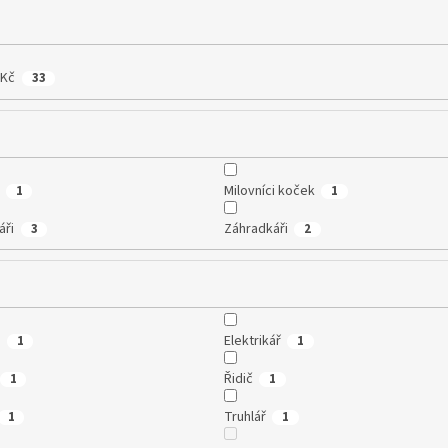
 Kč
33
Milovníci koček
1
1
áři
Záhradkáři
3
2
a
Elektrikář
1
1
Řidič
1
1
Truhlář
1
1