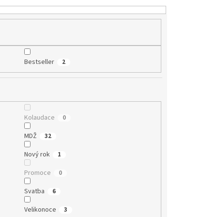
Bestseller
2
Kolaudace
0
MDŽ
32
Nový rok
1
Promoce
0
Svatba
6
Velikonoce
3