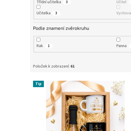
Třídní učitelka
Učitel
3
Učitelka
Vychova
3
Podle znamení zvěrokruhu
Rak
Panna
1
Položek k zobrazení:
61
V
Tip
ý
p
i
s
p
r
o