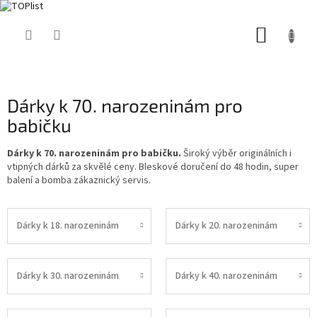
Přejít
NÁKUP
na
obsah
KOŠÍK
Dárky k 70. narozeninám pro
babičku
Dárky k 70. narozeninám pro babičku.
Široký výběr originálních i
vtipných dárků za skvělé ceny. Bleskové doručení do 48 hodin, super
balení a bomba zákaznický servis.
Dárky k 18. narozeninám
Dárky k 20. narozeninám
Dárky k 30. narozeninám
Dárky k 40. narozeninám