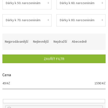
Dárky k 50. narozeninám
Dárky k 60. narozeninám
Dárky k 70. narozeninám
Dárky k 80. narozeninám
Ř
a
Nejprodávanější
Nejlevnější
Nejdražší
Abecedně
z
e
n
ZAVŘÍT FILTR
í
p
r
Cena
o
d
49
Kč
1590
Kč
u
k
t
ů