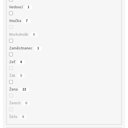
Vedoucí
1
Vnučka
7
Workoholik
0
Zaměstnanec
1
Zeť
4
Žák
0
Žena
23
Ženich
0
Šéfo
0