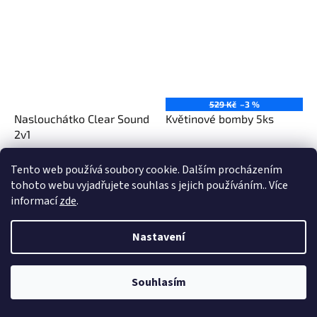
529 Kč
–3 %
Naslouchátko Clear Sound
Květinové bomby 5ks
2v1
Tento web používá soubory cookie. Dalším procházením
1 299 Kč
508 Kč
tohoto webu vyjadřujete souhlas s jejich používáním.. Více
informací
zde
.
Do košíku
Do košíku
Nastavení
Souhlasím