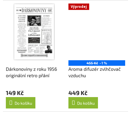
Výprodej
455 Kč
–1 %
Dárkonoviny z roku 1956
Aroma difuzér zvlhčovač
originální retro přání
vzduchu
149 Kč
449 Kč
Do košíku
Do košíku