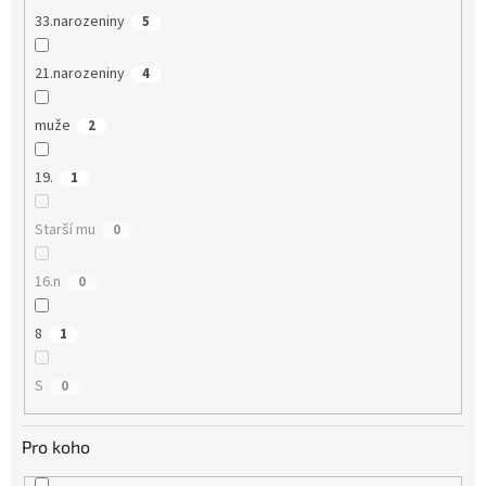
33.narozeniny
5
21.narozeniny
4
muže
2
19.
1
Starší mu
0
16.n
0
8
1
S
0
Pro koho