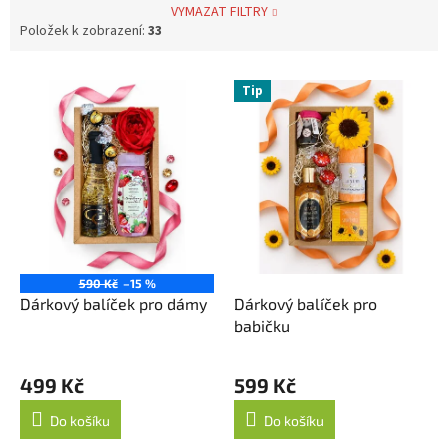
VYMAZAT FILTRY
Položek k zobrazení:
33
V
Tip
ý
p
i
s
p
r
o
d
u
590 Kč
–15 %
k
Dárkový balíček pro dámy
Dárkový balíček pro
t
babičku
ů
499 Kč
599 Kč
Do košíku
Do košíku