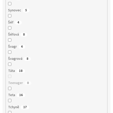
Synovec
5
Šéf
4
Šéfová
8
Švagr
4
Švagrová
8
Táta
18
Teenager
0
Teta
16
Tchyně
17