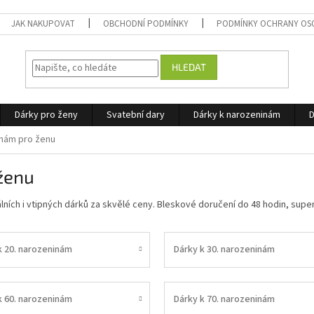
JAK NAKUPOVAT
OBCHODNÍ PODMÍNKY
PODMÍNKY OCHRANY OS
HLEDAT
Dárky pro ženy
Svatební dary
Dárky k narozeninám
D
inám pro ženu
ženu
lních i vtipných dárků za skvělé ceny. Bleskové doručení do 48 hodin, supe
k 20. narozeninám
Dárky k 30. narozeninám
k 60. narozeninám
Dárky k 70. narozeninám