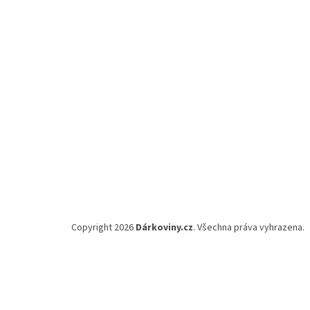
a
t
í
Copyright 2026
Dárkoviny.cz
. Všechna práva vyhrazena.