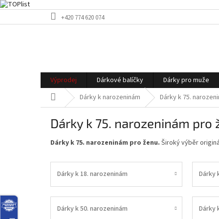
Přejít
+420 774 620 074
na
obsah
Výprodej
Dárkové balíčky
Dárky pro muže
Domů
Dárky k narozeninám
Dárky k 75. narozen
Dárky k 75. narozeninám pro 
Dárky k 75. narozeninám pro ženu.
Široký výběr originá
Dárky k 18. narozeninám
Dárky 
Dárky k 50. narozeninám
Dárky 