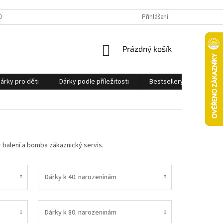
OBNÍCH ÚDAJŮ
Přihlášení
NÁKUPNÍ
Prázdný košík
KOŠÍK
árky pro děti
Dárky podle příležitosti
Bestsellery
Ostatn
r balení a bomba zákaznický servis.
Dárky k 40. narozeninám
Dárky k 80. narozeninám