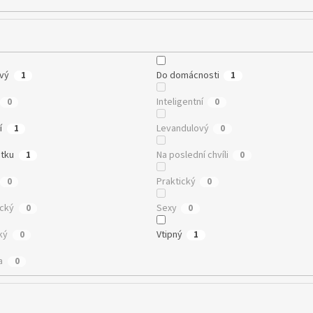
vý
Do domácnosti
1
1
Inteligentní
0
0
í
Levandulový
1
0
tku
Na poslední chvíli
1
0
Praktický
0
0
cký
Sexy
0
0
ký
Vtipný
0
1
a
0