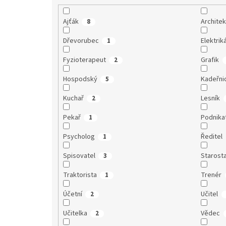
Ajťák
Architek
8
Dřevorubec
Elektrik
1
Fyzioterapeut
Grafik
2
Hospodský
Kadeřni
5
Kuchař
Lesník
2
Pekař
Podnika
1
Psycholog
Ředitel
1
Spisovatel
Starost
3
Traktorista
Trenér
1
Účetní
Učitel
2
Učitelka
Vědec
2