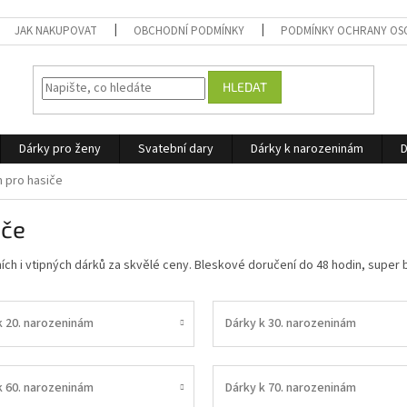
JAK NAKUPOVAT
OBCHODNÍ PODMÍNKY
PODMÍNKY OCHRANY OS
HLEDAT
Dárky pro ženy
Svatební dary
Dárky k narozeninám
D
 pro hasiče
iče
ních i vtipných dárků za skvělé ceny. Bleskové doručení do 48 hodin, super 
k 20. narozeninám
Dárky k 30. narozeninám
k 60. narozeninám
Dárky k 70. narozeninám