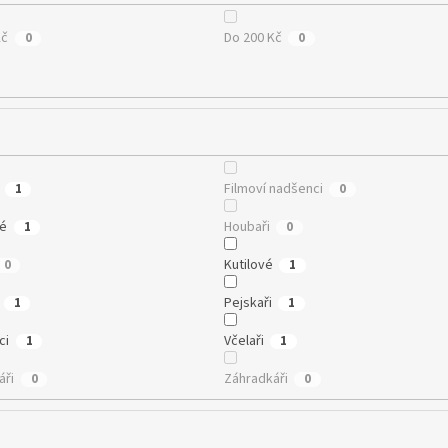
Kč
Do 200 Kč
0
0
Filmoví nadšenci
1
0
té
Houbaři
1
0
Kutilové
0
1
Pejskaři
1
1
ci
Včelaři
1
1
áři
Záhradkáři
0
0