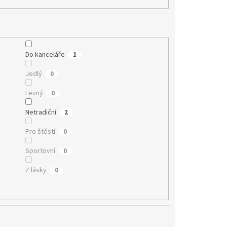
Do kanceláře
1
Jedlý
0
Levný
0
Netradiční
2
Pro štěstí
0
Sportovní
0
Z lásky
0