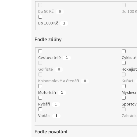
Do 50 Kč
Do 100 
0
Do 1000 Kč
1
Podle záliby
Cestovatelé
Cyklisté
1
Golfisté
Hokejis
0
Knihomolové a čtenáři
Kuřáci
0
Motorkáři
Myslivci
1
Rybáři
Sportov
1
Vodáci
Zahrádk
1
Podle povolání