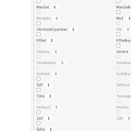
Manžel
Manželk
3
Miminko
Muž
0
2
Obchodní partner
Pár
1
0
Přítel
Přítelky
2
Seniory
Sestra
0
Snoubenec
Snoube
0
Svědek
Svědky
0
Šéf
Šéfová
1
Táta
Teenag
2
Vedoucí
Vnučka
0
Zeť
Žák
1
0
Šéfo
1