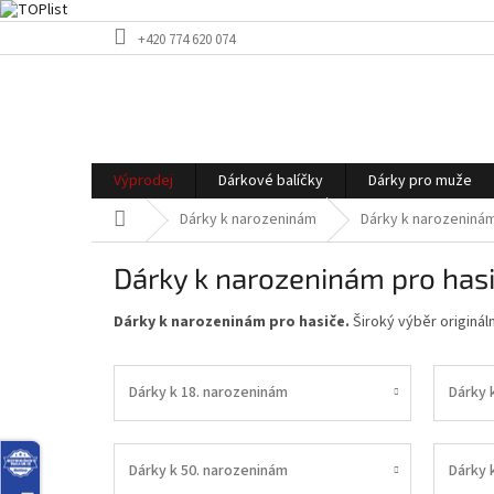
Přejít
+420 774 620 074
na
obsah
Výprodej
Dárkové balíčky
Dárky pro muže
Domů
Dárky k narozeninám
Dárky k narozeninám
Dárky k narozeninám pro has
Dárky k narozeninám pro hasiče.
Široký výběr originál
Dárky k 18. narozeninám
Dárky 
Dárky k 50. narozeninám
Dárky 