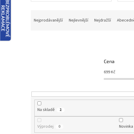
Ř
a
Nejprodávanější
Nejlevnější
Nejdražší
Abecedn
z
e
n
í
p
r
Cena
o
d
699
Kč
u
k
t
ů
Na skladě
2
Výprodej
Novinka
0