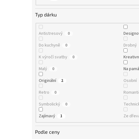
Typ dárku
Antistresový
Designo
0
Do kuchyně
Drobný
0
K výročí svatby
Kreativn
0
Malý
Na pamá
0
Originální
Osobní
2
Retro
Romanti
0
Symbolický
Technic
0
Zajímavý
Ze dřev
1
Podle ceny