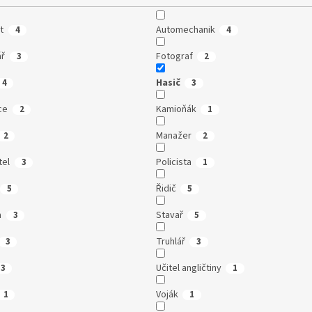
t
Automechanik
4
4
ář
Fotograf
3
2
Hasič
4
3
ce
Kamioňák
2
1
Manažer
2
2
tel
Policista
3
1
Řidič
5
5
a
Stavař
3
5
Truhlář
3
3
Učitel angličtiny
3
1
Voják
1
1