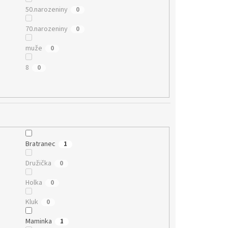
50.narozeniny
0
70.narozeniny
0
muže
0
8
0
Bratranec
1
Družička
0
Holka
0
Kluk
0
Maminka
1