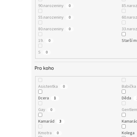
90.narozeniny
85.naro
0
55.narozeniny
60.naro
0
80.narozeniny
33.naro
0
19.
Starší 
0
S
0
Pro koho
Asistentka
Babička
0
Dcera
Děda
1
Gay
Gentle
0
Kamarád
Kamará
3
Kmotra
Kolega
0