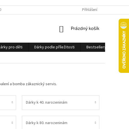
OBNÍCH ÚDAJŮ
Přihlášení
NÁKUPNÍ
Prázdný košík
KOŠÍK
árky pro děti
Dárky podle příležitosti
Bestsellery
Ostatn
balení a bomba zákaznický servis.
Dárky k 40. narozeninám
Dárky k 80. narozeninám