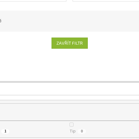
ě
ZAVŘÍT FILTR
Tip
1
0