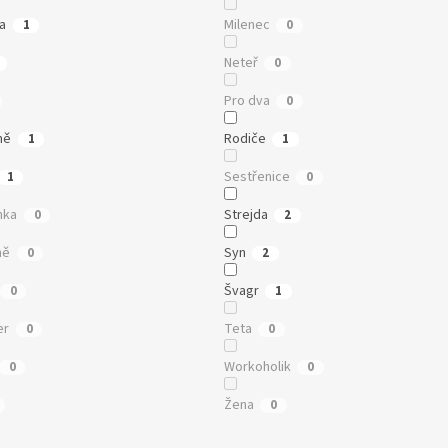
a
Milenec
1
0
Neteř
0
Pro dva
0
ně
Rodiče
1
1
Sestřenice
1
0
nka
Strejda
0
2
ně
Syn
0
2
Švagr
0
1
er
Teta
0
0
Workoholik
0
0
Žena
0