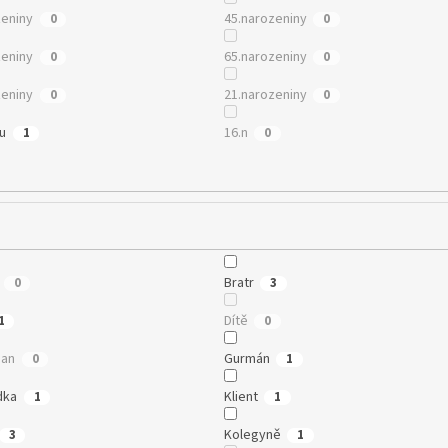
zeniny
45.narozeniny
0
0
zeniny
65.narozeniny
0
0
zeniny
21.narozeniny
0
0
mu
16.n
1
0
Bratr
0
3
Dítě
1
0
man
Gurmán
0
1
dka
Klient
1
1
Kolegyně
3
1