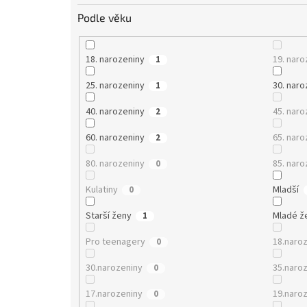
Podle věku
18. narozeniny
19. naro
1
25. narozeniny
30. naro
1
40. narozeniny
45. naro
2
60. narozeniny
65. naro
2
80. narozeniny
85. naro
0
Kulatiny
Mladší
0
Starší ženy
Mladé ž
1
Pro teenagery
18.naro
0
30.narozeniny
35.naro
0
17.narozeniny
19.naro
0