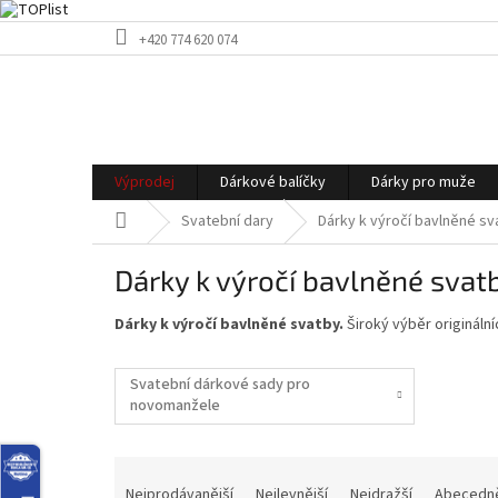
Přejít
+420 774 620 074
na
obsah
Výprodej
Dárkové balíčky
Dárky pro muže
Domů
Svatební dary
Dárky k výročí bavlněné sv
Dárky k výročí bavlněné svat
Dárky k výročí bavlněné svatby.
Široký výběr originální
Svatební dárkové sady pro
novomanžele
Ř
a
Nejprodávanější
Nejlevnější
Nejdražší
Abecedn