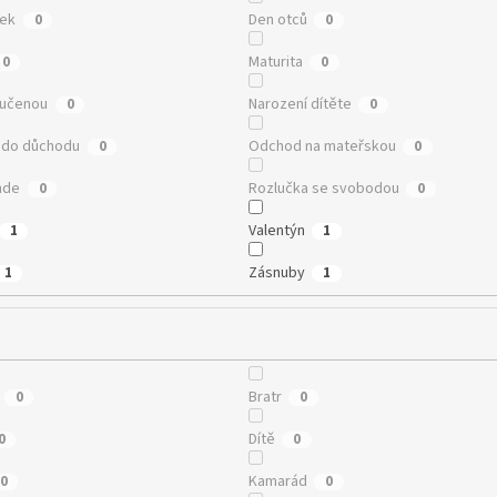
tek
Den otců
0
0
Maturita
0
0
oučenou
Narození dítěte
0
0
 do důchodu
Odchod na mateřskou
0
0
nde
Rozlučka se svobodou
0
0
Valentýn
1
1
Zásnuby
1
1
Bratr
0
0
Dítě
0
0
Kamarád
0
0