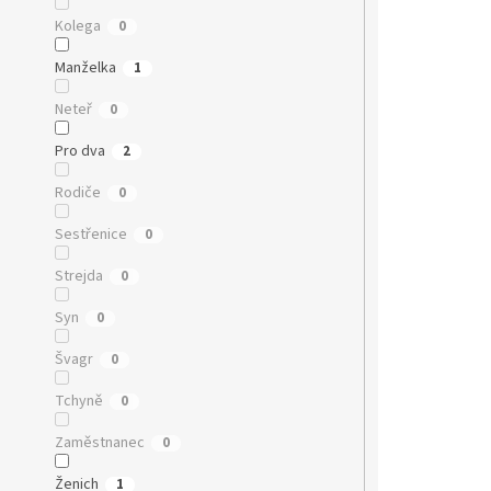
Kolega
0
Manželka
1
Neteř
0
Pro dva
2
Rodiče
0
Sestřenice
0
Strejda
0
Syn
0
Švagr
0
Tchyně
0
Zaměstnanec
0
Ženich
1