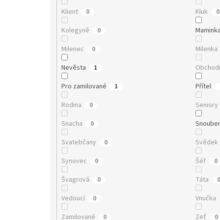
Klient
Kluk
0
0
Kolegyně
Mamink
0
Milenec
Milenka
0
Nevěsta
Obchodn
1
Pro zamilované
Přítel
1
Rodina
Seniory
0
Snacha
Snoube
0
Svatebčany
Svědek
0
Synovec
Šéf
0
0
Švagrová
Táta
0
Vedoucí
Vnučka
0
Zamilované
Zeť
0
0