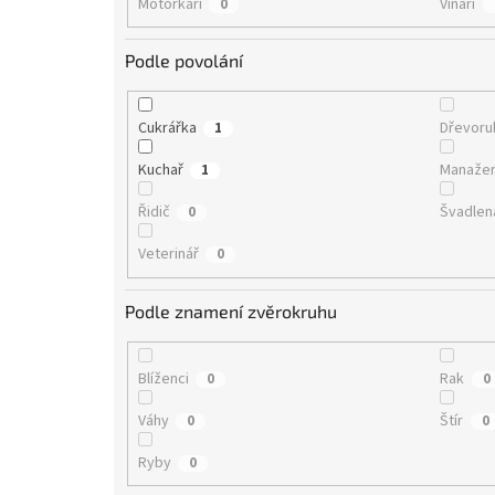
Motorkáři
Vinaři
0
Podle povolání
Cukrářka
Dřevor
1
Kuchař
Manaže
1
Řidič
Švadlen
0
Veterinář
0
Podle znamení zvěrokruhu
Blíženci
Rak
0
0
Váhy
Štír
0
0
Ryby
0