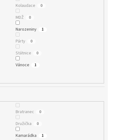
Kolaudace
0
MDŽ
0
Narozeniny
1
Párty
0
Státnice
0
Vánoce
1
Bratranec
0
Družička
0
Kamarádka
1