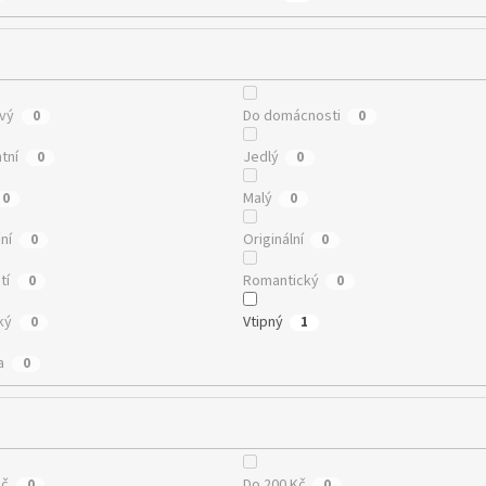
vý
Do domácnosti
0
0
ntní
Jedlý
0
0
Malý
0
0
ní
Originální
0
0
tí
Romantický
0
0
ký
Vtipný
0
1
a
0
Kč
Do 200 Kč
0
0