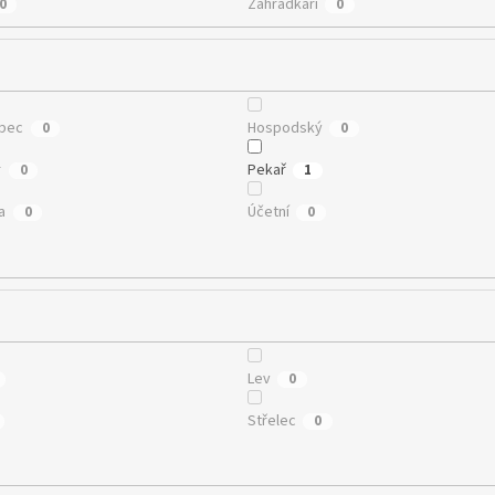
Zahrádkáři
0
0
ubec
Hospodský
0
0
r
Pekař
0
1
a
Účetní
0
0
Lev
0
Střelec
0