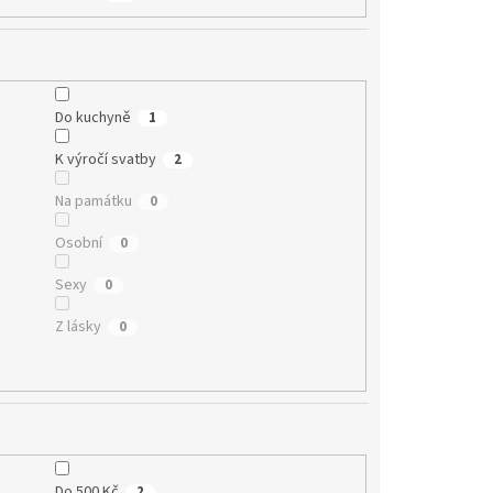
Do kuchyně
1
K výročí svatby
2
Na památku
0
Osobní
0
Sexy
0
Z lásky
0
Do 500 Kč
2