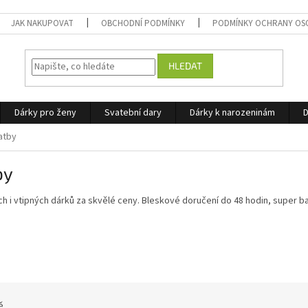
JAK NAKUPOVAT
OBCHODNÍ PODMÍNKY
PODMÍNKY OCHRANY OS
HLEDAT
Dárky pro ženy
Svatební dary
Dárky k narozeninám
D
atby
by
ch i vtipných dárků za skvělé ceny. Bleskové doručení do 48 hodin, super b
ě