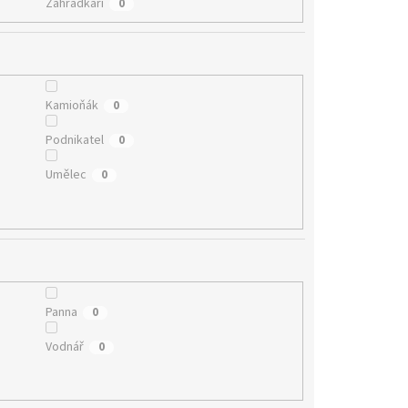
Záhradkáři
0
Kamioňák
0
Podnikatel
0
Umělec
0
Panna
0
Vodnář
0