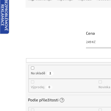
z
e
n
í
p
r
Cena
o
d
249
Kč
u
k
t
ů
Na skladě
2
Výprodej
Novinka
0
Podle příležitosti
?