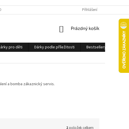
OBNÍCH ÚDAJŮ
Přihlášení
NÁKUPNÍ
Prázdný košík
KOŠÍK
árky pro děti
Dárky podle příležitosti
Bestsellery
Ostatn
alení a bomba zákaznický servis.
2
položek celkem