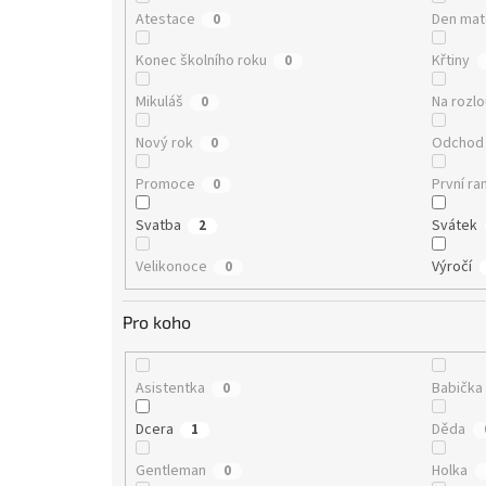
Atestace
Den ma
0
Konec školního roku
Křtiny
0
Mikuláš
Na rozl
0
Nový rok
Odchod
0
Promoce
První ra
0
Svatba
Svátek
2
Velikonoce
Výročí
0
Pro koho
Asistentka
Babička
0
Dcera
Děda
1
Gentleman
Holka
0