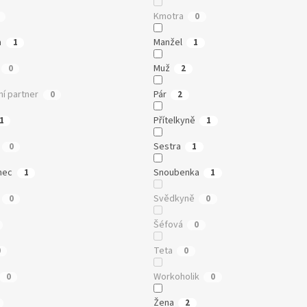
Kmotra
0
a
Manžel
1
1
Muž
0
2
í partner
Pár
0
2
Přítelkyně
1
1
Sestra
0
1
nec
Snoubenka
1
1
Svědkyně
0
0
Šéfová
0
Teta
0
0
Workoholik
0
0
Žena
2