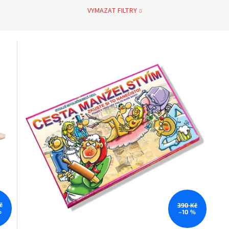
VYMAZAT FILTRY
č
390 Kč
%
–10 %