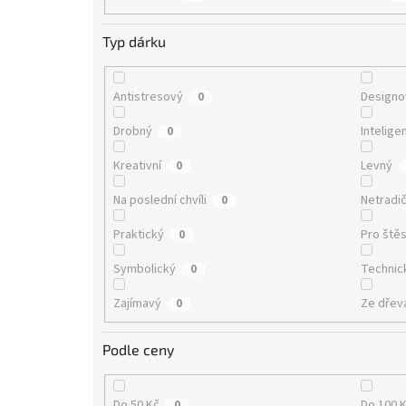
Typ dárku
Antistresový
Designo
0
Drobný
Intelige
0
Kreativní
Levný
0
Na poslední chvíli
Netradič
0
Praktický
Pro štěs
0
Symbolický
Technic
0
Zajímavý
Ze dřev
0
Podle ceny
Do 50 Kč
Do 100 
0