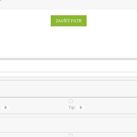
ZAVŘÍT FILTR
Tip
0
0