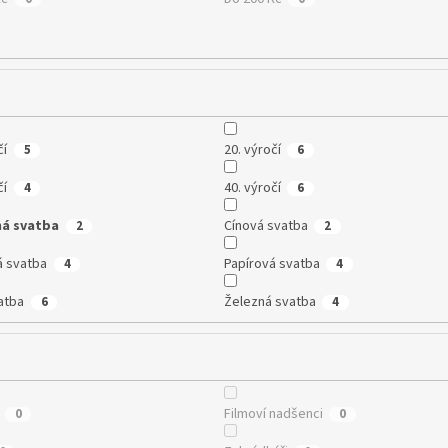
čí
20. výročí
5
6
čí
40. výročí
4
6
ná svatba
Cínová svatba
2
2
á svatba
Papírová svatba
4
4
atba
Železná svatba
6
4
Filmoví nadšenci
0
0