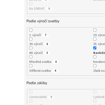
Do 1000 Kč
0
Podle výročí svatby
1. výročí
10. výro
7
30. výročí
35. výro
6
60. výročí
Bavlně
5
Dřevěná svatba
Koralov
4
Stříbrná svatba
Zlatá sv
4
Podle záliby
Cestovatelé
Cyklisté
0