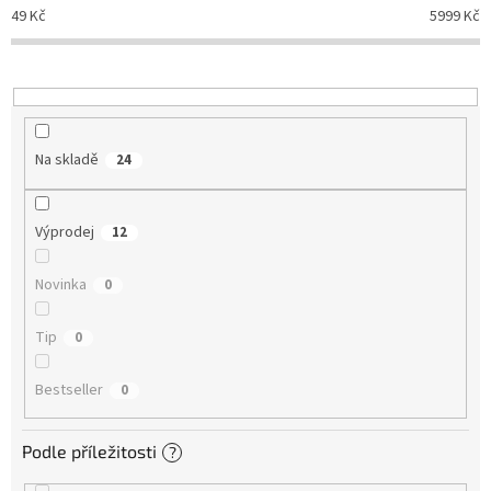
d
49
Kč
5999
Kč
u
k
t
ů
Na skladě
24
Výprodej
12
Novinka
0
Tip
0
Bestseller
0
Podle příležitosti
?