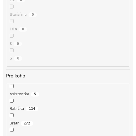
19.
0
Starší mu
0
16.n
0
8
0
S
0
Pro koho
Asistentka
5
Babička
114
Bratr
272