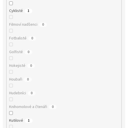
Cyklisté
1
Filmoví nadšenci
0
Fotbalisté
0
Golfisté
0
Hokejisté
0
Houbaři
0
Hudebníci
0
Knihomolové a čtenáři
0
Kutilové
1