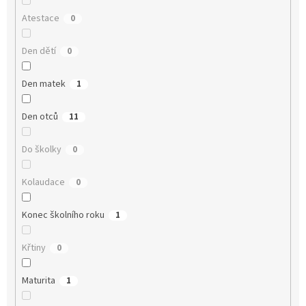
Atestace
0
Den dětí
0
Den matek
1
Den otců
11
Do školky
0
Kolaudace
0
Konec školního roku
1
Křtiny
0
Maturita
1