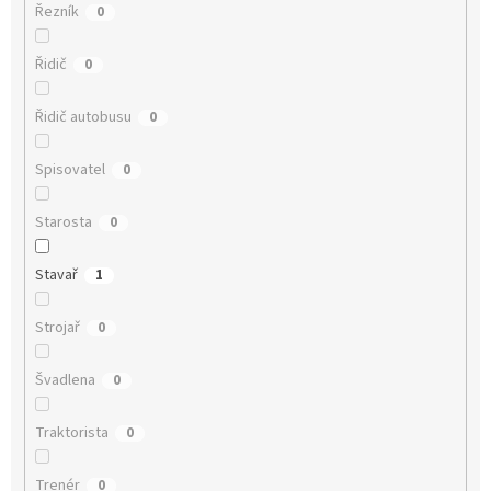
Řezník
0
Řidič
0
Řidič autobusu
0
Spisovatel
0
Starosta
0
Stavař
1
Strojař
0
Švadlena
0
Traktorista
0
Trenér
0