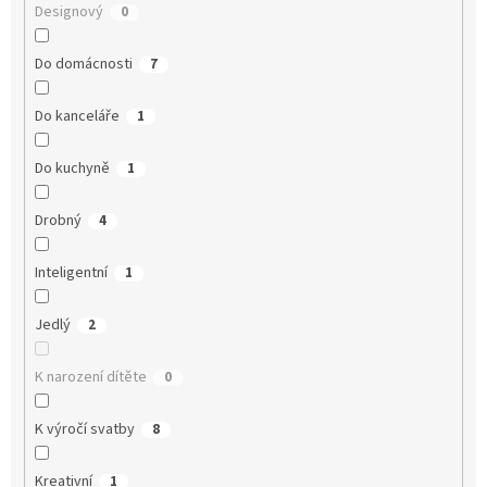
Designový
0
Do domácnosti
7
Do kanceláře
1
Do kuchyně
1
Drobný
4
Inteligentní
1
Jedlý
2
K narození dítěte
0
K výročí svatby
8
Kreativní
1