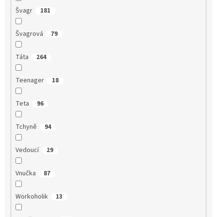
Švagr
181
Švagrová
79
Táta
264
Teenager
18
Teta
96
Tchyně
94
Vedoucí
29
Vnučka
87
Workoholik
13