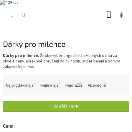
Přejít
NÁKUP
na
obsah
KOŠÍK
Dárky pro milence
Dárky pro milence.
Široký výběr originálních i vtipných dárků za
skvělé ceny. Bleskové doručení do 48 hodin, super balení a bomba
zákaznický servis.
Ř
a
Nejprodávanější
Nejlevnější
Nejdražší
Abecedně
z
e
n
ZAVŘÍT FILTR
í
p
r
Cena
o