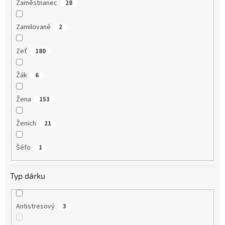
Zaměstnanec
28
Zamilované
2
Zeť
180
Žák
6
Žena
153
Ženich
21
Šéfo
1
Typ dárku
Antistresový
3