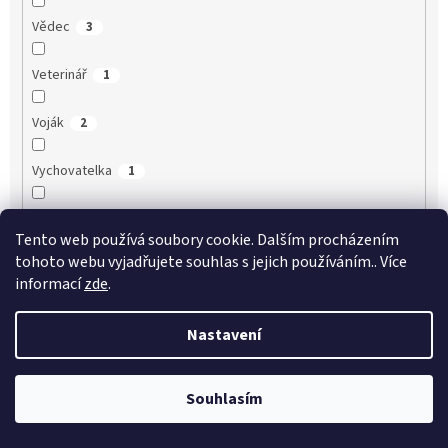
Vědec
3
Veterinář
1
Voják
2
Vychovatelka
1
Záchranář
2
Tento web používá soubory cookie. Dalším procházením
tohoto webu vyjadřujete souhlas s jejich používáním.. Více
Zdravotní sestra
1
informací
zde
.
Zdravotník
2
Nastavení
Zedník
17
Souhlasím
Zemědělec
3