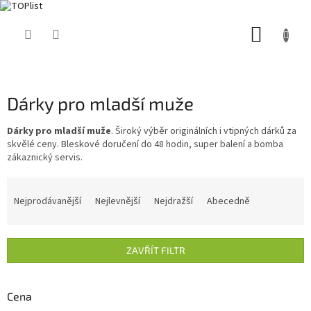
Přejít
NÁKUP
na
obsah
KOŠÍK
Dárky pro mladší muže
Dárky pro mladší muže
. Široký výběr originálních i vtipných dárků za
skvělé ceny. Bleskové doručení do 48 hodin, super balení a bomba
zákaznický servis.
Ř
a
Nejprodávanější
Nejlevnější
Nejdražší
Abecedně
z
e
n
ZAVŘÍT FILTR
í
p
r
Cena
o