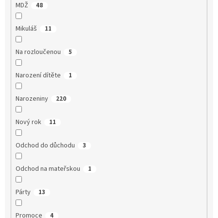
MDŽ
48
Mikuláš
11
Na rozloučenou
5
Narození dítěte
1
Narozeniny
220
Nový rok
11
Odchod do důchodu
3
Odchod na mateřskou
1
Párty
13
Promoce
4