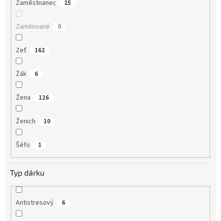
Zaměstnanec
25
Zamilované
0
Zeť
162
Žák
6
Žena
126
Ženich
10
Šéfo
1
Typ dárku
Antistresový
6