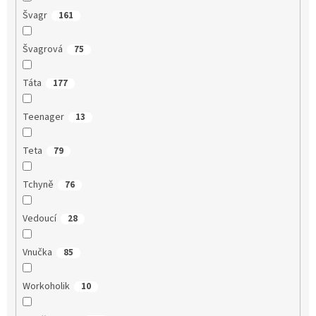
Švagr
161
Švagrová
75
Táta
177
Teenager
13
Teta
79
Tchyně
76
Vedoucí
28
Vnučka
85
Workoholik
10