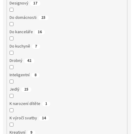
Designový
17
Do domácnosti
25
Do kanceláře
16
Do kuchyně
7
Drobný
42
Inteligentní
8
Jedlý
25
K narození dítěte
1
K výročí svatby
14
Kreativní
9