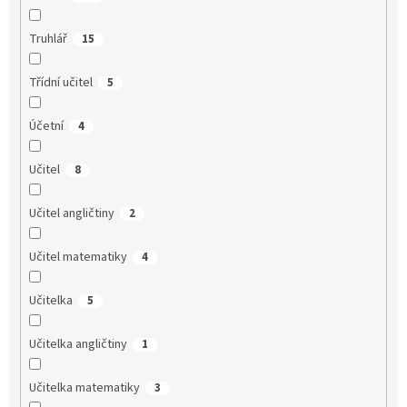
Truhlář
15
Třídní učitel
5
Účetní
4
Učitel
8
Učitel angličtiny
2
Učitel matematiky
4
Učitelka
5
Učitelka angličtiny
1
Učitelka matematiky
3