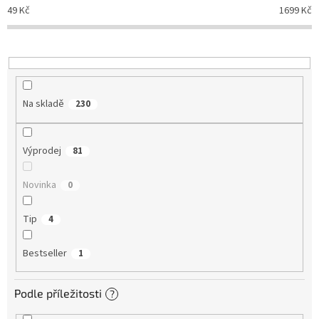
d
49
Kč
1699
Kč
u
k
t
ů
Na skladě
230
Výprodej
81
Novinka
0
Tip
4
Bestseller
1
Podle příležitosti
?