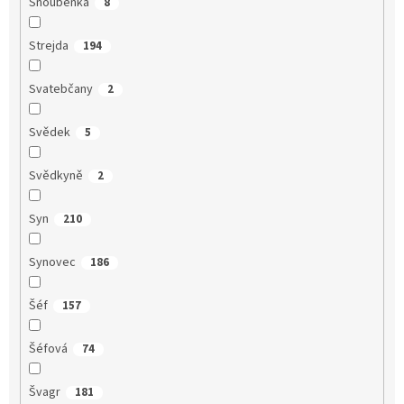
Snoubenka
8
Strejda
194
Svatebčany
2
Svědek
5
Svědkyně
2
Syn
210
Synovec
186
Šéf
157
Šéfová
74
Švagr
181