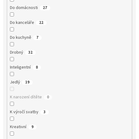
Do domácnosti
27
Do kanceláře
22
Do kuchyně
7
Drobný
32
Inteligentní
8
Jedlý
19
K narození dítěte
0
K výročí svatby
3
Kreativní
9