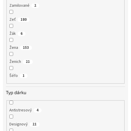
Zamilované
2
Zeť
180
Žák
6
Žena
153
Ženich
21
Šéfo
1
Typ dárku
Antistresový
4
Designový
21