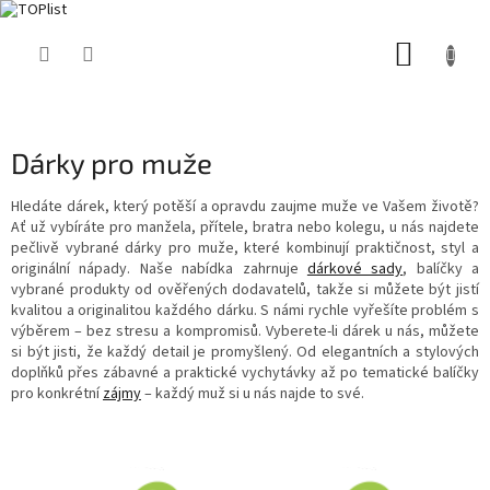
Přejít
NÁKUP
na
obsah
KOŠÍK
Dárky pro muže
Hledáte dárek, který potěší a opravdu zaujme muže ve Vašem životě?
Ať už vybíráte pro manžela, přítele, bratra nebo kolegu, u nás najdete
pečlivě vybrané dárky pro muže, které kombinují praktičnost, styl a
originální nápady. Naše nabídka zahrnuje
dárkové sady
, balíčky a
vybrané produkty od ověřených dodavatelů, takže si můžete být jistí
kvalitou a originalitou každého dárku. S námi rychle vyřešíte problém s
výběrem – bez stresu a kompromisů. Vyberete-li dárek u nás, můžete
si být jisti, že každý detail je promyšlený. Od elegantních a stylových
doplňků přes zábavné a praktické vychytávky až po tematické balíčky
pro konkrétní
zájmy
– každý muž si u nás najde to své.