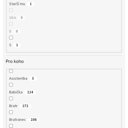
Starší mu
1
16.n
0
8
0
S
1
Pro koho
Asistentka
5
Babička
114
Bratr
272
Bratranec
206