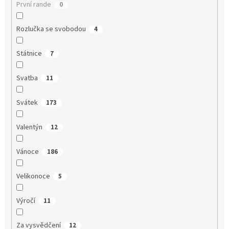
První rande
0
Rozlučka se svobodou
4
Státnice
7
Svatba
11
Svátek
173
Valentýn
12
Vánoce
186
Velikonoce
5
Výročí
11
Za vysvědčení
12