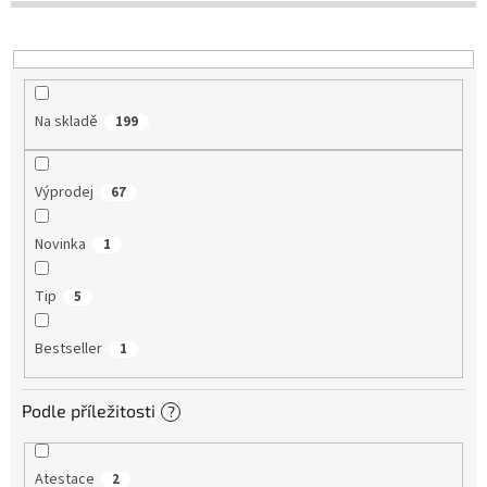
u
k
t
ů
Na skladě
199
Výprodej
67
Novinka
1
Tip
5
Bestseller
1
Podle příležitosti
?
Atestace
2