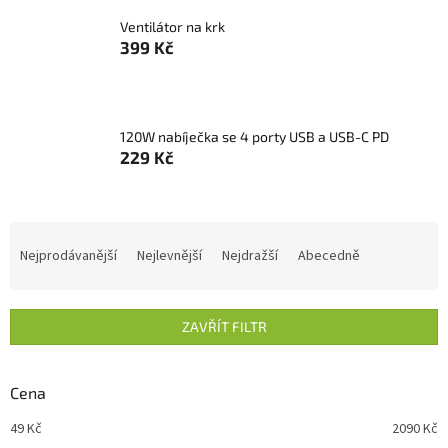
Ventilátor na krk
399 Kč
120W nabíječka se 4 porty USB a USB-C PD
229 Kč
Ř
a
Nejprodávanější
Nejlevnější
Nejdražší
Abecedně
z
e
n
ZAVŘÍT FILTR
í
p
r
Cena
o
d
49
Kč
2090
Kč