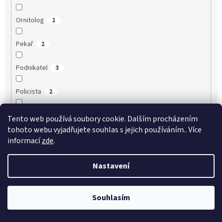
Ornitolog
1
Pekař
2
Podnikatel
3
Policista
2
Porodní asistentka
2
Tento web používá soubory cookie. Dalším procházením
tohoto webu vyjadřujete souhlas s jejich používáním.. Více
Právník
3
informací
zde
.
Psycholog
4
Nastavení
Ředitel
9
Souhlasím
Řezník
1