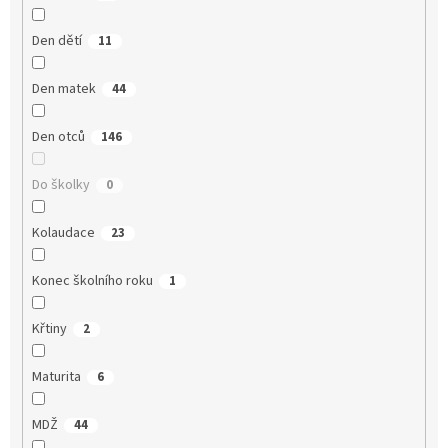
Den dětí
11
Den matek
44
Den otců
146
Do školky
0
Kolaudace
23
Konec školního roku
1
Křtiny
2
Maturita
6
MDŽ
44