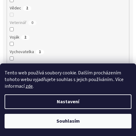
Vědec
2
Veterinář
0
Voják
2
Vychovatelka
1
Záchranář
2
Tento web používá soubory cookie. Dalším procházením
tohoto webu vyjadřujete souhlas s jejich používáním.. Více
Zdravotní sestra
1
informací
zde
.
Zdravotník
1
Nastavení
Zedník
17
Souhlasím
Zemědělec
3