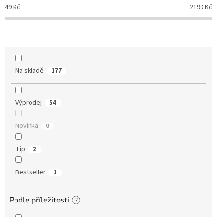
d
49
Kč
2190
Kč
u
k
t
ů
Na skladě
177
Výprodej
54
Novinka
0
Tip
2
Bestseller
1
Podle příležitosti
?