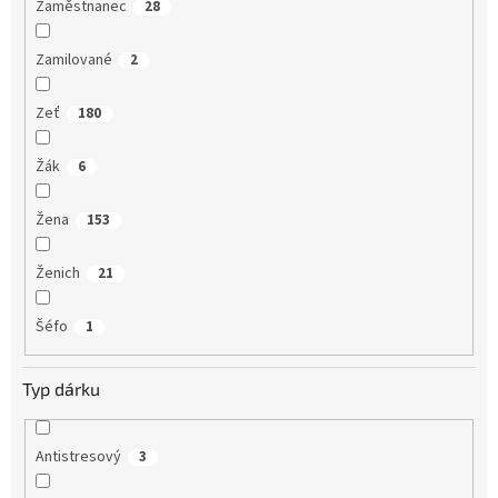
Zaměstnanec
28
Zamilované
2
Zeť
180
Žák
6
Žena
153
Ženich
21
Šéfo
1
Typ dárku
Antistresový
3