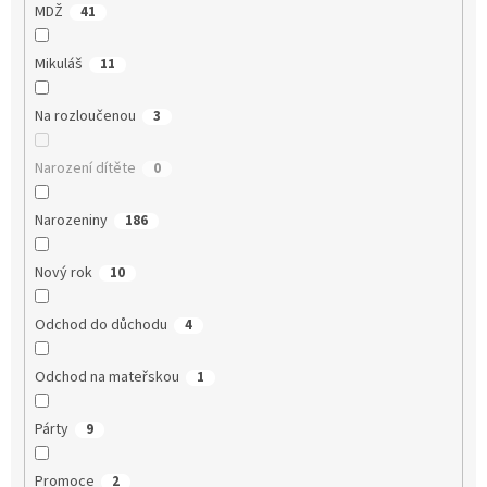
MDŽ
41
Mikuláš
11
Na rozloučenou
3
Narození dítěte
0
Narozeniny
186
Nový rok
10
Odchod do důchodu
4
Odchod na mateřskou
1
Párty
9
Promoce
2