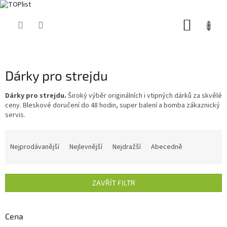
Přejít
NÁKUP
na
obsah
KOŠÍK
Dárky pro strejdu
Dárky pro strejdu.
Široký výběr originálních i vtipných dárků za skvělé
ceny. Bleskové doručení do 48 hodin, super balení a bomba zákaznický
servis.
Ř
a
Nejprodávanější
Nejlevnější
Nejdražší
Abecedně
z
e
n
ZAVŘÍT FILTR
í
p
r
Cena
o