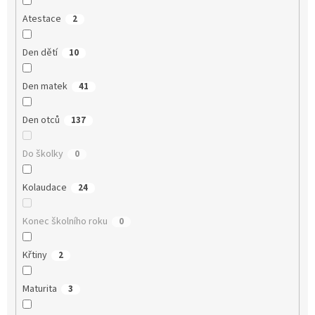
Atestace
2
Den dětí
10
Den matek
41
Den otců
137
Do školky
0
Kolaudace
24
Konec školního roku
0
Křtiny
2
Maturita
3