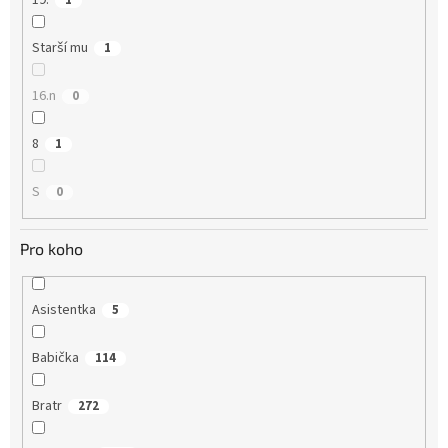
19.
1
Starší mu
1
16.n
0
8
1
S
0
Pro koho
Asistentka
5
Babička
114
Bratr
272