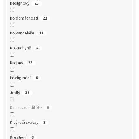
Designový
23
Do domácnosti
22
Do kanceláře
11
Do kuchyně
4
Drobný
25
Inteligentní
6
Jedlý
19
K narození dítěte
0
K výročí svatby
3
Kreativní
8