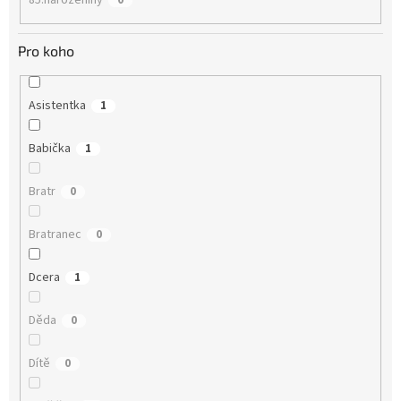
85.narozeniny
0
Pro koho
Asistentka
1
Babička
1
Bratr
0
Bratranec
0
Dcera
1
Děda
0
Dítě
0