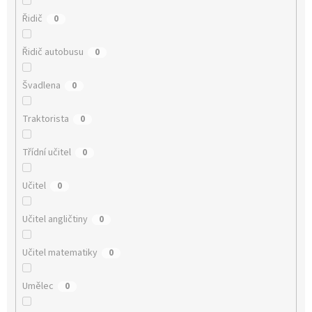
Řidič
0
Řidič autobusu
0
Švadlena
0
Traktorista
0
Třídní učitel
0
Učitel
0
Učitel angličtiny
0
Učitel matematiky
0
Umělec
0