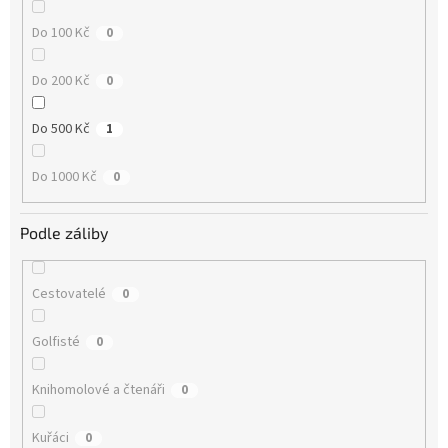
Do 100 Kč
0
Do 200 Kč
0
Do 500 Kč
1
Do 1000 Kč
0
Podle záliby
Cestovatelé
0
Golfisté
0
Knihomolové a čtenáři
0
Kuřáci
0