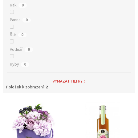
Rak
0
Panna
0
Štír
0
Vodnář
0
Ryby
0
VYMAZAT FILTRY
Položek k zobrazení:
2
V
ý
p
i
s
p