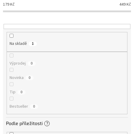
d
179
Kč
449
Kč
u
k
t
ů
Na skladě
1
Výprodej
0
Novinka
0
Tip
0
Bestseller
0
Podle příležitosti
?