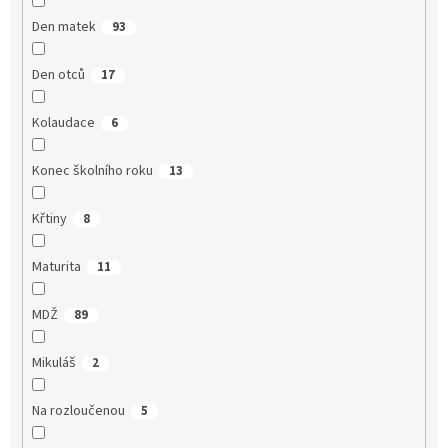
Den matek
93
Den otců
17
Kolaudace
6
Konec školního roku
13
Křtiny
8
Maturita
11
MDŽ
89
Mikuláš
2
Na rozloučenou
5