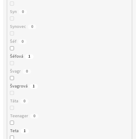
Syn
0
Synovec
0
Šéf
0
Šéfová
1
Švagr
0
Švagrová
1
Táta
0
Teenager
0
Teta
1