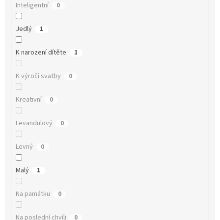
Inteligentní
0
Jedlý
1
K narození dítěte
1
K výročí svatby
0
Kreativní
0
Levandulový
0
Levný
0
Malý
1
Na památku
0
Na poslední chvíli
0