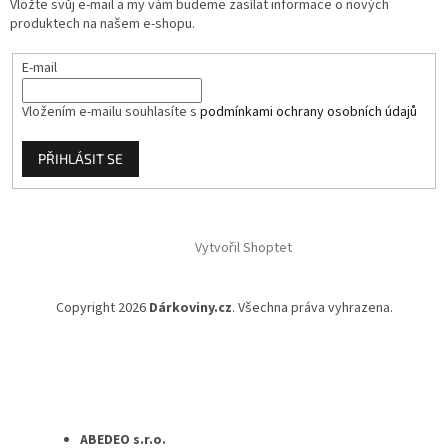
Vložte svůj e-mail a my vám budeme zasílat informace o nových
r
produktech na našem e-shopu.
v
k
E-mail
y
v
ý
Vložením e-mailu souhlasíte s
podmínkami ochrany osobních údajů
p
i
PŘIHLÁSIT SE
s
u
Vytvořil Shoptet
Copyright 2026
Dárkoviny.cz
. Všechna práva vyhrazena.
ABEDEO s.r.o.