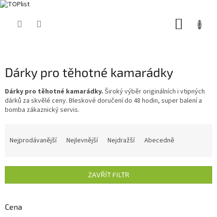
Přejít
NÁKUP
na
obsah
KOŠÍK
Dárky pro těhotné kamarádky
Dárky pro těhotné kamarádky.
Široký výběr originálních i vtipných
dárků za skvělé ceny. Bleskové doručení do 48 hodin, super balení a
bomba zákaznický servis.
Ř
a
Nejprodávanější
Nejlevnější
Nejdražší
Abecedně
z
e
n
ZAVŘÍT FILTR
í
p
r
Cena
o