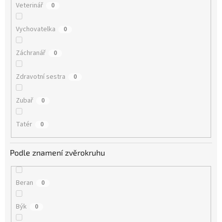
Veterinář
0
Vychovatelka
0
Záchranář
0
Zdravotní sestra
0
Zubař
0
Tatér
0
Podle znamení zvěrokruhu
Beran
0
Býk
0