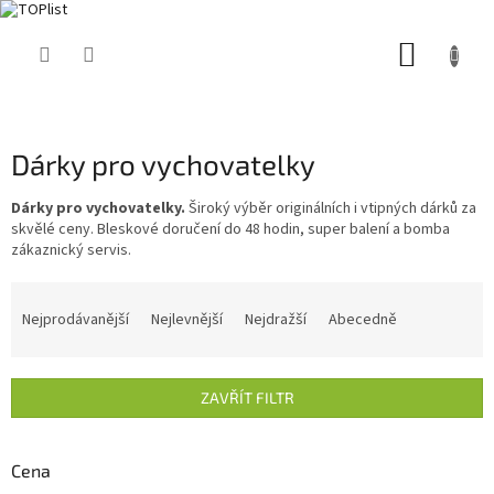
Přejít
NÁKUP
na
obsah
KOŠÍK
Dárky pro vychovatelky
Dárky pro vychovatelky.
Široký výběr originálních i vtipných dárků za
skvělé ceny. Bleskové doručení do 48 hodin, super balení a bomba
zákaznický servis.
Ř
a
Nejprodávanější
Nejlevnější
Nejdražší
Abecedně
z
e
n
ZAVŘÍT FILTR
í
p
r
Cena
o