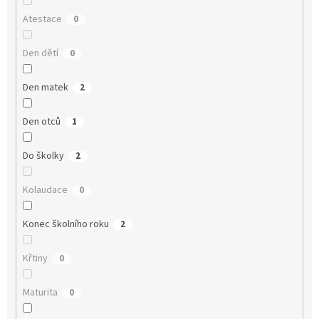
Atestace
0
Den dětí
0
Den matek
2
Den otců
1
Do školky
2
Kolaudace
0
Konec školního roku
2
Křtiny
0
Maturita
0