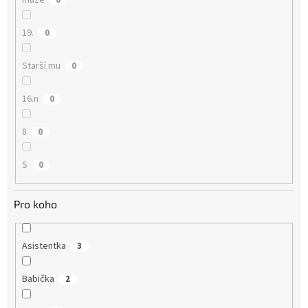
muže
0
19.
0
Starší mu
0
16.n
0
8
0
S
0
Pro koho
Asistentka
3
Babička
2