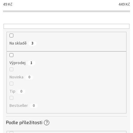
d
49
Kč
449
Kč
u
k
t
ů
Na skladě
3
Výprodej
1
Novinka
0
Tip
0
Bestseller
0
Podle příležitosti
?