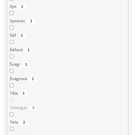
Syn
1
Synovec
1
Šéf
1
Šéfová
2
Švagr
1
Švagrová
2
Táta
1
Teenager
0
Teta
2