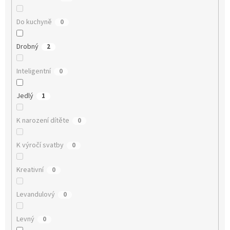
Do kuchyně
0
Drobný
2
Inteligentní
0
Jedlý
1
K narození dítěte
0
K výročí svatby
0
Kreativní
0
Levandulový
0
Levný
0