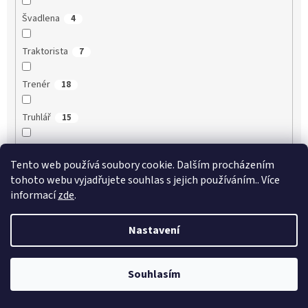
Švadlena
4
Traktorista
7
Trenér
18
Truhlář
15
Třídní učitel
21
Tento web používá soubory cookie. Dalším procházením
tohoto webu vyjadřujete souhlas s jejich používáním.. Více
Třídní učitelka
18
informací
zde
.
Účetní
9
Nastavení
Učitel
33
Souhlasím
Učitel angličtiny
25